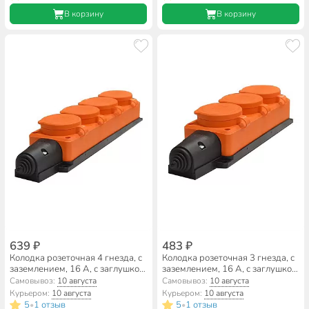
В корзину
В корзину
639 ₽
483 ₽
Колодка розеточная 4 гнезда, с
Колодка розеточная 3 гнезда, с
заземлением, 16 А, с заглушкой,
заземлением, 16 А, с заглушкой,
1-фазная, IP44, каучук,
1-фазная, IP44, каучук,
Самовывоз:
10 августа
Самовывоз:
10 августа
оранжевый, UNIVersal, 3035
оранжевый, UNIVersal, 3034
Курьером:
10 августа
Курьером:
10 августа
5
1 отзыв
5
1 отзыв
•
•