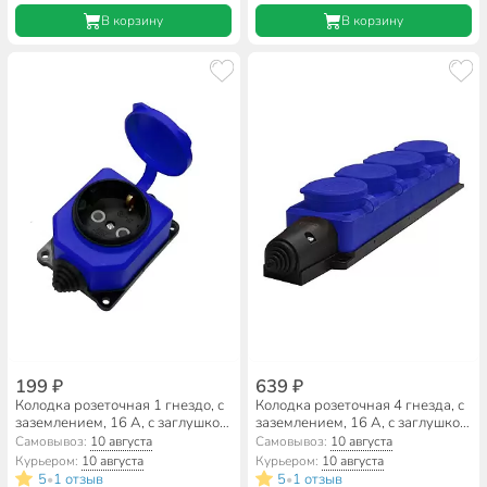
В корзину
В корзину
199 ₽
639 ₽
Колодка розеточная 1 гнездо, с
Колодка розеточная 4 гнезда, с
заземлением, 16 А, с заглушкой,
заземлением, 16 А, с заглушкой,
настенная, IP44, каучук, синий,
1-фазная, IP44, каучук, синий,
Самовывоз:
10 августа
Самовывоз:
10 августа
UNIVersal, 3047
UNIVersal, 3045
Курьером:
10 августа
Курьером:
10 августа
5
1 отзыв
5
1 отзыв
•
•