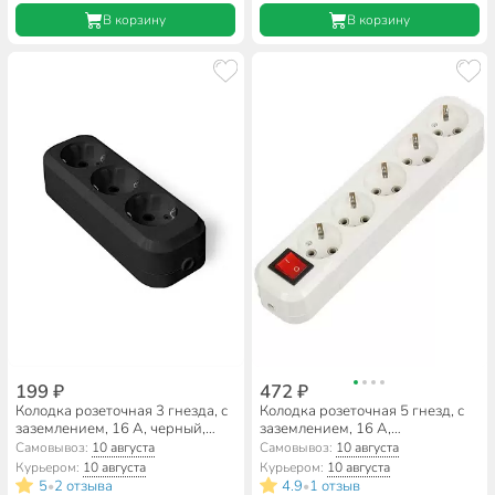
В корзину
В корзину
199 ₽
472 ₽
Колодка розеточная 3 гнезда, с
Колодка розеточная 5 гнезд, с
заземлением, 16 А, черный,
заземлением, 16 А,
UNIVersal, 1307
выключатель, General Lighting
Самовывоз:
10 августа
Самовывоз:
10 августа
Systems, Easy GSB-16-5-G-S-
Курьером:
10 августа
Курьером:
10 августа
IP20, 470060
5
2 отзыва
4.9
1 отзыв
•
•