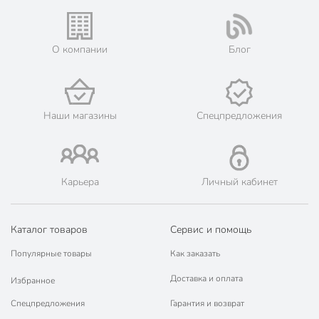
Жители Московской области могут сделать заказ и оплатить
его онлайн на официальном сайте сети магазинов Порядок.
💳 Оплата: онлайн на сайте интернет-гипермаркета или
О компании
Блог
наличными при получении.
🛍 Скидки, акции, распродажи каждый день!
📜 Только оригинальная продукция. Интернет-гипермаркет
Порядок - официальный представитель ведущих мировых
Наши магазины
Спецпредложения
марок.
Карьера
Личный кабинет
Каталог товаров
Сервис и помощь
Популярные товары
Как заказать
Доставка и оплата
Избранное
Спецпредложения
Гарантия и возврат