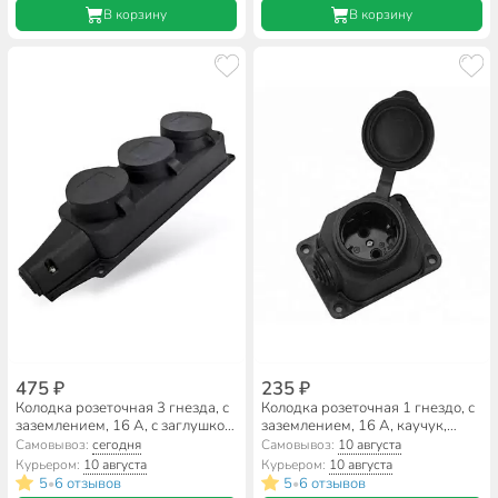
В корзину
В корзину
475 ₽
235 ₽
Колодка розеточная 3 гнезда, с
Колодка розеточная 1 гнездо, с
заземлением, 16 А, с заглушкой,
заземлением, 16 А, каучук,
1-фазная, IP44, каучук, черный,
IP44, General Lighting Systems,
Самовывоз:
сегодня
Самовывоз:
10 августа
UNIVersal, Компакт
470026
Курьером:
10 августа
Курьером:
10 августа
5
6 отзывов
5
6 отзывов
•
•