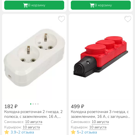
В корзину
В корзину
182 ₽
499 ₽
Колодка розеточная 2 гнезда, 2
Колодка розеточная 3 гнезда, с
полюса, с заземлением, 16 А,
заземлением, 16 А, с заглушкой,
220 В, без выключателя, IP20,
1-фазная, IP44, каучук,
Самовывоз:
10 августа
Самовывоз:
10 августа
General Lighting Systems, Easy
красный, UNIVersal, 3073
Курьером:
10 августа
Курьером:
10 августа
GSB-16-2-G-IP20, 470051
3.9
2 отзыва
5
2 отзыва
•
•