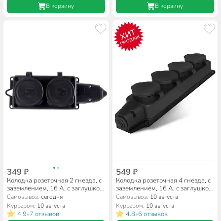
В корзину
В корзину
ХИТ
ПРОДАЖ
349 ₽
549 ₽
Колодка розеточная 2 гнезда, с
Колодка розеточная 4 гнезда, с
заземлением, 16 А, с заглушкой,
заземлением, 16 А, с заглушкой,
1-фазная, IP44, каучук, черный,
1-фазная, IP44, каучук, черный,
Самовывоз:
сегодня
Самовывоз:
10 августа
UNIVersal, Компакт
UNIVersal, Компакт
Курьером:
10 августа
Курьером:
10 августа
4.9
7 отзывов
4.8
6 отзывов
•
•