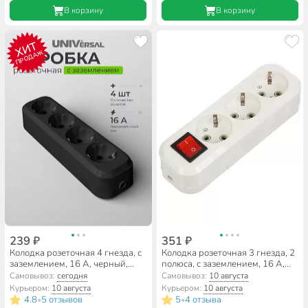
В корзину
В корзину
ХИТ
ПРОДАЖ
239 ₽
351 ₽
Колодка розеточная 4 гнезда, с
Колодка розеточная 3 гнезда, 2
заземлением, 16 А, черный,
полюса, с заземлением, 16 А,
UNIVersal, 1401
220 В, выключатель, General
Самовывоз:
сегодня
Самовывоз:
10 августа
Lighting Systems, Easy GSB-16-
Курьером:
10 августа
Курьером:
10 августа
3-G-S-IP20, 470054
4.8
5 отзывов
5
4 отзыва
•
•