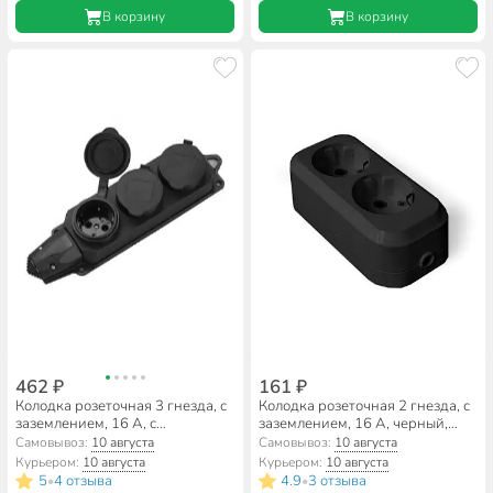
В корзину
В корзину
462 ₽
161 ₽
Колодка розеточная 3 гнезда, с
Колодка розеточная 2 гнезда, с
заземлением, 16 А, с
заземлением, 16 А, черный,
защитными шторками, IP44,
UNIVersal, 1303
Самовывоз:
10 августа
Самовывоз:
10 августа
General Lighting Systems,
Курьером:
10 августа
Курьером:
10 августа
470028
5
4 отзыва
4.9
3 отзыва
•
•