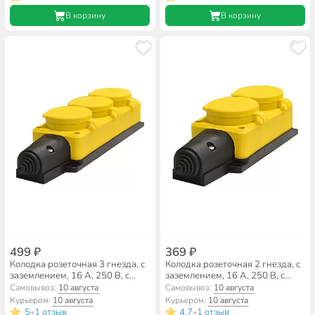
В корзину
В корзину
499 ₽
369 ₽
Колодка розеточная 3 гнезда, с
Колодка розеточная 2 гнезда, с
заземлением, 16 А, 250 В, с
заземлением, 16 А, 250 В, с
заглушкой, 1-фазная, IP44,
заглушкой, 1-фазная, IP44,
Самовывоз:
10 августа
Самовывоз:
10 августа
каучук, желтый, UNIVersal, 3083
каучук, желтый, UNIVersal, 3082
Курьером:
10 августа
Курьером:
10 августа
5
1 отзыв
4.7
1 отзыв
•
•