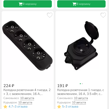
В корзину
В корзину
224 ₽
191 ₽
Колодка розеточная 4 гнезда, 2
Колодка розеточная 1 гнездо, с
+ 3, с заземлением, 16 А,
заземлением, 16 А, 3.5 кВт, с
черный, TDM Electric, Народная,
заглушкой, настенная, 1 гнездо,
Самовывоз:
10 августа
Самовывоз:
10 августа
SQ1806-0429
IP44, каучук, черный, UNIVersal,
Курьером:
10 августа
Курьером:
10 августа
Компакт, 3032
4.7
3 отзыва
5
3 отзыва
•
•