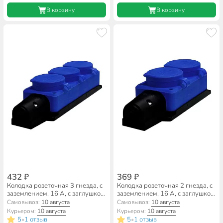
В корзину
В корзину
432 ₽
369 ₽
Колодка розеточная 3 гнезда, с
Колодка розеточная 2 гнезда, с
заземлением, 16 А, с заглушкой,
заземлением, 16 А, с заглушкой,
1-фазная, IP44, каучук, синий,
1-фазная, IP44, каучук, синий,
Самовывоз:
10 августа
Самовывоз:
10 августа
UNIVersal, 3044
UNIVersal, 3043
Курьером:
10 августа
Курьером:
10 августа
5
1 отзыв
5
1 отзыв
•
•