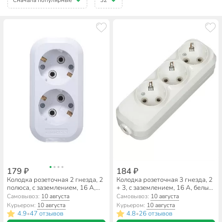
179 ₽
184 ₽
Колодка розеточная 2 гнезда, 2
Колодка розеточная 3 гнезда, 2
полюса, с заземлением, 16 А,
+ 3, с заземлением, 16 А, белый,
3.5 кВт, белый, UNIVersal, E302
TDM Electric, Народная,
Самовывоз:
10 августа
Самовывоз:
10 августа
SQ1806-0417
Курьером:
10 августа
Курьером:
10 августа
4.9
47 отзывов
4.8
26 отзывов
•
•