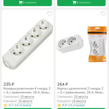
В корзину
В корзину
235 ₽
264 ₽
Колодка розеточная 4 гнезда, 2
Корпус удлинителя 2 гнезда, 2
+ 3, с заземлением, 16 А, белый,
+ 3, с заземлением, 16 А, белый,
TDM Electric, Народная,
TDM Electric, SQ1806-0015
Самовывоз:
10 августа
Самовывоз:
10 августа
SQ1806-0420
Курьером:
10 августа
Курьером:
10 августа
4.7
14 отзывов
4.9
14 отзывов
•
•