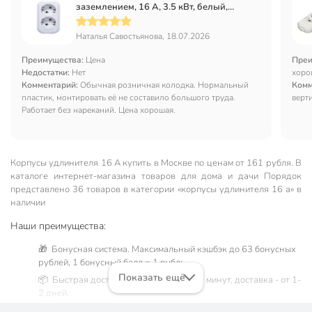
заземлением, 16 А, 3.5 кВт, белый,
UNIVersal, E302
Наталья Савостьянова, 18.07.2026
Преимущества:
Цена
Преи
Недостатки:
Нет
хоро
Комментарий:
Обычная розничная колодка. Нормальный
Комм
пластик, монтировать её не составило большого труда.
верт
Работает без нареканий. Цена хорошая.
Корпусы удлинителя 16 А купить в Москве по ценам от 161 рубля. В
каталоге интернет-магазина товаров для дома и дачи Порядок
представлено 36 товаров в категории «корпусы удлинителя 16 а» в
наличии
Наши преимущества:
🎁 Бонусная система. Максимальный кэшбэк до 63 бонусных
рублей, 1 бонусный балл = 1 рубль.
Показать ещё
📦 Быстрая доставка. Самовывоз от 60 минут, доставка - от 1-
2 дней.
🛒 Бесплатный самовывоз из магазинов города Москва.