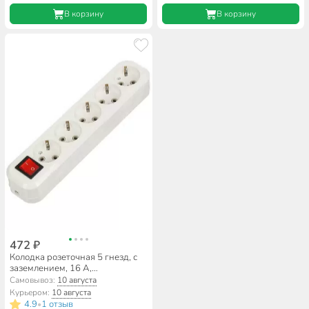
В корзину
В корзину
472 ₽
Колодка розеточная 5 гнезд, с
заземлением, 16 А,
выключатель, General Lighting
Самовывоз:
10 августа
Systems, Easy GSB-16-5-G-S-
Курьером:
10 августа
IP20, 470060
4.9
1 отзыв
•