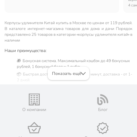
4 са
шлей
Корпусы удлинителя Китай купить в Москве по ценам от 119 рублей.
В каталоге интернет-магазина товаров для дома и дачи Порядок
представлено 25 товаров в категории «корпусы удлинителя китай» в
наличии
Наши преимущества:
🎁 Бонусная система. Максимальный кэшбэк до 49 бонусных
рублей, 1 бонусный балл = 1 рубль.
Показать ещё
📦 Быстрая доставка. Самовывоз от 60 минут, доставка - от 1-
2 дней.
🛒 Бесплатный самовывоз из магазинов города Москва.
Жители Московской области могут сделать заказ и оплатить
его онлайн на официальном сайте сети магазинов Порядок.
💳 Оплата: онлайн на сайте интернет-гипермаркета или
О компании
Блог
наличными при получении.
🛍 Скидки, акции, распродажи каждый день!
📜 Только оригинальная продукция. Интернет-гипермаркет
Порядок - официальный представитель ведущих мировых