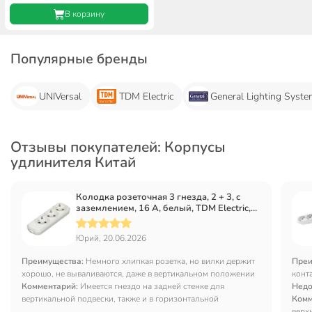
В корзину
Популярные бренды
UNIVersal
TDM Electric
General Lighting Syst
Отзывы покупателей: Корпусы
удлинителя Китай
Колодка розеточная 3 гнезда, 2 + 3, с
заземлением, 16 А, белый, TDM Electric,
Народная, SQ1806-0417
Юрий, 20.06.2026
Преимущества:
Немного хлипкая розетка, но вилки держит
Преи
хорошо, не вываливаются, даже в вертикальном положении
конт
Комментарий:
Имеется гнездо на задней стенке для
Недо
вертикальной подвески, также и в горизонтальной
Комм
верх