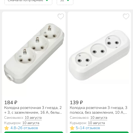
184 ₽
139 ₽
Колодка розеточная 3 гнезда, 2
Колодка розеточная 3 гнезда, 3
+ 3, с заземлением, 16 А, белый,
полюса, без заземления, 10 А,
TDM Electric, Народная,
2.2 кВт, белый, Smartbuy, SBE-
Самовывоз:
10 августа
Самовывоз:
10 августа
SQ1806-0417
10-3-00-N
Курьером:
10 августа
Курьером:
10 августа
4.8
26 отзывов
5
14 отзывов
•
•