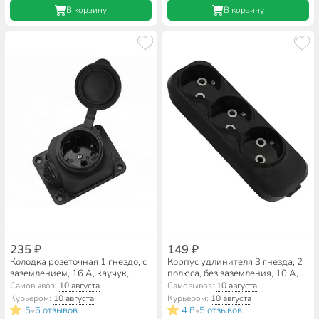
В корзину
В корзину
235 ₽
149 ₽
Колодка розеточная 1 гнездо, с
Корпус удлинителя 3 гнезда, 2
заземлением, 16 А, каучук,
полюса, без заземления, 10 А,
IP44, General Lighting Systems,
черный, TDM Electric, Народная,
Самовывоз:
10 августа
Самовывоз:
10 августа
470026
SQ1806-0425
Курьером:
10 августа
Курьером:
10 августа
5
6 отзывов
4.8
5 отзывов
•
•