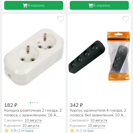
В корзину
В корзину
182 ₽
342 ₽
Колодка розеточная 2 гнезда, 2
Корпус удлинителя 4 гнезда, 2
полюса, с заземлением, 16 А,
полюса, без заземления, 10 А,
220 В, без выключателя, IP20,
черный, TDM Electric, SQ1806-
Самовывоз:
10 августа
Самовывоз:
10 августа
General Lighting Systems, Easy
0111
Курьером:
10 августа
Курьером:
10 августа
GSB-16-2-G-IP20, 470051
3.9
2 отзыва
3
1 отзыв
•
•