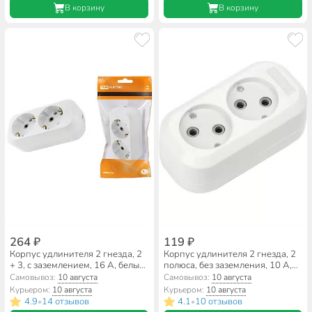
В корзину
В корзину
264 ₽
119 ₽
Корпус удлинителя 2 гнезда, 2
Корпус удлинителя 2 гнезда, 2
+ 3, с заземлением, 16 А, белый,
полюса, без заземления, 10 А,
TDM Electric, SQ1806-0015
3.5 кВт, Smartbuy, SBE-10-2-
Самовывоз:
10 августа
Самовывоз:
10 августа
00-N
Курьером:
10 августа
Курьером:
10 августа
4.9
14 отзывов
4.1
10 отзывов
•
•