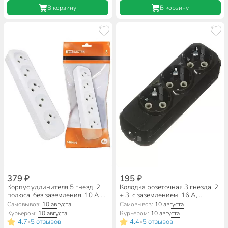
В корзину
В корзину
379 ₽
195 ₽
Корпус удлинителя 5 гнезд, 2
Колодка розеточная 3 гнезда, 2
полюса, без заземления, 10 А,
+ 3, с заземлением, 16 А,
белый, TDM Electric, SQ1806-
черный, TDM Electric, Народная,
Самовывоз:
10 августа
Самовывоз:
10 августа
0034
SQ1806-0426
Курьером:
10 августа
Курьером:
10 августа
4.7
5 отзывов
4.4
5 отзывов
•
•