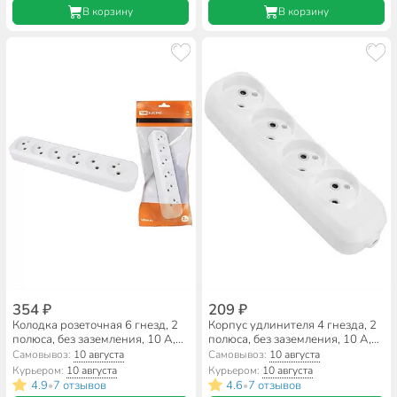
В корзину
В корзину
354 ₽
209 ₽
Колодка розеточная 6 гнезд, 2
Корпус удлинителя 4 гнезда, 2
полюса, без заземления, 10 А,
полюса, без заземления, 10 А,
белый, TDM Electric, SQ1806-
белый, TDM Electric, Народная,
Самовывоз:
10 августа
Самовывоз:
10 августа
0038
SQ1806-0419
Курьером:
10 августа
Курьером:
10 августа
4.9
7 отзывов
4.6
7 отзывов
•
•