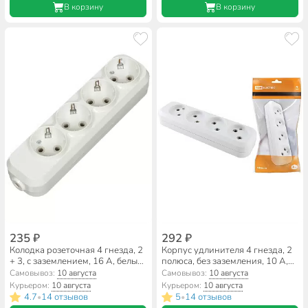
В корзину
В корзину
235 ₽
292 ₽
Колодка розеточная 4 гнезда, 2
Корпус удлинителя 4 гнезда, 2
+ 3, с заземлением, 16 А, белый,
полюса, без заземления, 10 А,
TDM Electric, Народная,
белый, TDM Electric, SQ1806-
Самовывоз:
10 августа
Самовывоз:
10 августа
SQ1806-0420
0011
Курьером:
10 августа
Курьером:
10 августа
4.7
14 отзывов
5
14 отзывов
•
•