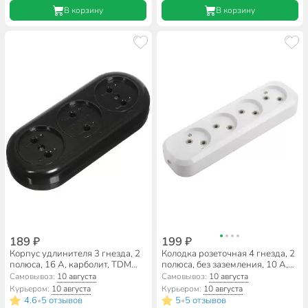
В корзину
В корзину
189 ₽
199 ₽
Корпус удлинителя 3 гнезда, 2
Колодка розеточная 4 гнезда, 2
полюса, 16 А, карболит, TDM
полюса, без заземления, 10 А,
Electric, Ретро, SQ1806-0104
220 В, 2.2 кВт, без выключателя,
Самовывоз:
10 августа
Самовывоз:
10 августа
IP20, General Lighting Systems,
Курьером:
10 августа
Курьером:
10 августа
Easy GSB-10-4-IP20, 470055
4.6
5 отзывов
5
5 отзывов
•
•