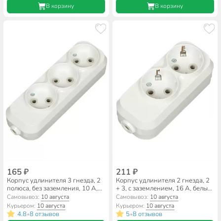
В корзину
В корзину
165 ₽
211 ₽
Корпус удлинителя 3 гнезда, 2
Корпус удлинителя 2 гнезда, 2
полюса, без заземления, 10 А,
+ 3, с заземлением, 16 А, белый,
белый, TDM Electric, Народная,
TDM Electric, Народная,
Самовывоз:
10 августа
Самовывоз:
10 августа
SQ1806-0416
SQ1806-0414
Курьером:
10 августа
Курьером:
10 августа
4.8
8 отзывов
5
8 отзывов
•
•