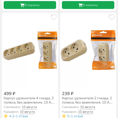
В корзину
В корзину
499 ₽
239 ₽
Корпус удлинителя 4 гнезда, 2
Корпус удлинителя 2 гнезда, 2
полюса, без заземления, 10 А,
полюса, без заземления, 10 А,
сосна, TDM Electric, Эко,
сосна, TDM Electric, Эко,
Самовывоз:
10 августа
Самовывоз:
10 августа
SQ1806-0050
SQ1806-0045
Курьером:
10 августа
Курьером:
10 августа
4.2
1 отзыв
5
1 отзыв
•
•