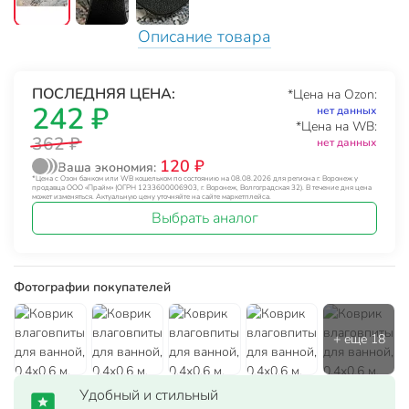
Описание товара
ПОСЛЕДНЯЯ ЦЕНА:
*Цена на Ozon:
242 ₽
нет данных
*Цена на WB:
362 ₽
нет данных
120 ₽
Ваша экономия:
*Цена с Озон банком или WB кошельком по состоянию на 08.08.2026 для региона г. Воронеж у
продавца ООО «Прайм» (ОГРН 1233600006903, г. Воронеж, Волгоградская 32). В течение дня цена
может изменяться. Актуальную цену уточняйте на сайте маркетплейса.
Выбрать аналог
Фотографии покупателей
Удобный и стильный