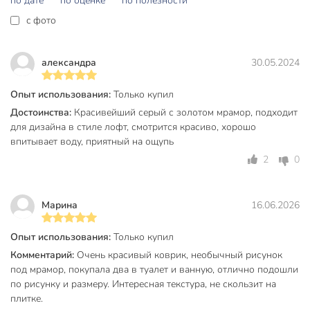
по дате
по оценке
по полезности
Техническая информация
c фото
Ширина, см
40 см
Длина, см
60 см
александра
30.05.2024
Количество в наборе, шт
1 шт
Опыт использования:
Только купил
Страна производства
Китай
Достоинства:
Красивейший серый с золотом мрамор, подходит
для дизайна в стиле лофт, смотрится красиво, хорошо
Форма
прямоугольный
впитывает воду, приятный на ощупь
Прозрачность
непрозрачные
2
0
Основа
резиновый
Марина
16.06.2026
без массажного
Массажный эффект
эффекта
Опыт использования:
Только купил
Присоски
без присосок
Комментарий:
Очень красивый коврик, необычный рисунок
под мрамор, покупала два в туалет и ванную, отлично подошли
не
Антибактериальный
по рисунку и размеру. Интересная текстура, не скользит на
антибактериальные
плитке.