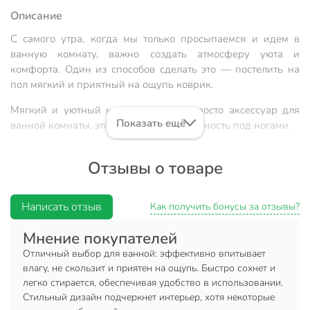
Описание
С самого утра, когда мы только просыпаемся и идем в
ванную комнату, важно создать атмосферу уюта и
комфорта. Один из способов сделать это — постелить на
пол мягкий и приятный на ощупь коврик.
Мягкий и уютный коврик - это не просто аксессуар для
Показать ещё
ванной комнаты, это комфорт и безопасность под ногами.
Характеристики:
Отзывы о товаре
Размер: 0.4х0.6 м.
Страна производства: Китай.
Написать отзыв
Как получить бонусы за отзывы?
Форма: прямоугольный.
Мнение покупателей
Материал: диатомовый ил.
Отличный выбор для ванной: эффективно впитывает
Преимущества:
влагу, не скользит и приятен на ощупь. Быстро сохнет и
легко стирается, обеспечивая удобство в использовании.
Обеспечивает мягкость и комфорт под ногами,
Стильный дизайн подчеркнет интерьер, хотя некоторые
особенно после душа или ванны.