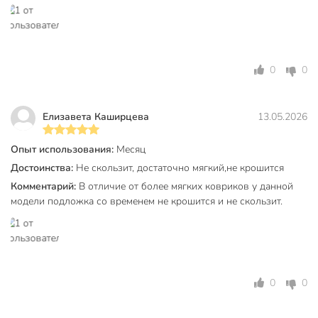
не
Антискользящий
антискользящие
Материал
диатомовый ил
0
0
Цвет
серый
Тип
влаговпитывающий
Елизавета Каширцева
13.05.2026
для ванной
Назначение
комнаты
Опыт использования:
Месяц
Достоинства:
Не скользит, достаточно мягкий,не крошится
Размер
40х60 см
Комментарий:
В отличие от более мягких ковриков у данной
Рисунок
мрамор
модели подложка со временем не крошится и не скользит.
Артикул производителя
A090050
Вес в упаковке
440 г
Габариты упаковки
1 x 40 x 60 см
0
0