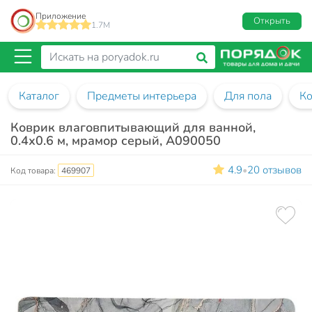
Приложение
Открыть
1.7M
Каталог
Предметы интерьера
Для пола
Ко
Коврик влаговпитывающий для ванной,
0.4х0.6 м, мрамор серый, A090050
4.9
20 отзывов
•
Код товара:
469907