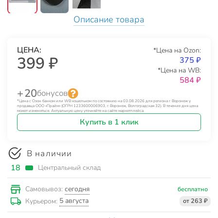
Описание товара
ЦЕНА:
*Цена на Ozon:
399 ₽
375 ₽
*Цена на WB:
584 ₽
+ 20
бонусов
*Цена с Озон банком или WB кошельком по состоянию на 03.08.2026 для региона г. Воронеж у
продавца ООО «Прайм» (ОГРН 1233600006903, г. Воронеж, Волгоградская 32). В течение дня цена
может изменяться. Актуальную цену уточняйте на сайте маркетплейса.
Купить в 1 клик
В наличии
18
Центральный склад
сегодня
Самовывоз:
бесплатно
5 августа
Курьером:
от 263 ₽