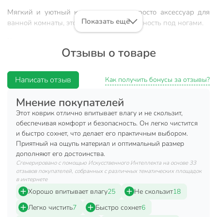
Мягкий и уютный коврик - это не просто аксессуар для
Показать ещё
ванной комнаты, это комфорт и безопасность под ногами.
Характеристики:
Отзывы о товаре
Размер: 0.4х0.6 м.
Страна производства: Китай.
Написать отзыв
Как получить бонусы за отзывы?
Форма: прямоугольный.
Мнение покупателей
Материал: диатомовый ил (рекомендована ручная
стирка мягкими моющими средствами).
Этот коврик отлично впитывает влагу и не скользит,
обеспечивая комфорт и безопасность. Он легко чистится
Преимущества:
и быстро сохнет, что делает его практичным выбором.
Приятный на ощупь материал и оптимальный размер
Обеспечивает мягкость и комфорт под ногами,
дополняют его достоинства.
особенно после душа или ванны.
Сгенерировано с помощью Искусственного Интеллекта на основе 33
отзывов покупателей, собранных с различных тематических площадок
Такой коврик предотвращает скольжение на мокром
в интернете
полу, что делает его безопасным для использования.
Хорошо впитывает влагу
25
Не скользит
18
При должном уходе коврик будет дарить уют и
Легко чистить
7
Быстро сохнет
6
комфорт многие годы, не теряя отличного внешнего