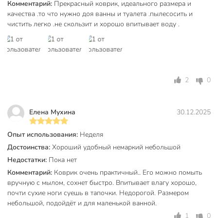
Комментарий:
Прекрасный коврик, идеального размера и
качества .то что нужно доя ванны и туалета .пылесосить и
Тип
влаговпитывающий
чистить легко .не скользит и хорошо впитывает воду .
для ванной
Назначение
комнаты
Размер
40х60 см
Рисунок
однотонный
2
0
Артикул производителя
A090053
Елена Мухина
30.12.2025
Вес в упаковке
450 г
Габариты упаковки
1 x 40 x 60 см
Опыт использования:
Неделя
Достоинства:
Хороший удобный немаркий небольшой
Недостатки:
Пока нет
Комментарий:
Коврик очень практичный.. Его можно помыть
вручную с мылом, сохнет быстро. Впитывает влагу хорошо,
почти сухие ноги суешь в тапочки. Недорогой. Размером
небольшой, подойдёт и для маленькой ванной.
1
0