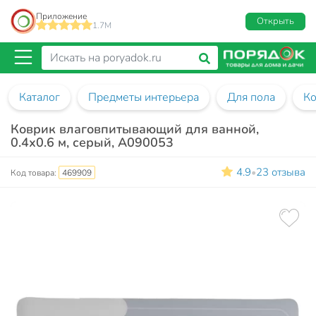
Приложение
Открыть
1.7M
Каталог
Предметы интерьера
Для пола
Ко
Коврик влаговпитывающий для ванной,
0.4х0.6 м, серый, A090053
4.9
23 отзыва
•
Код товара:
469909