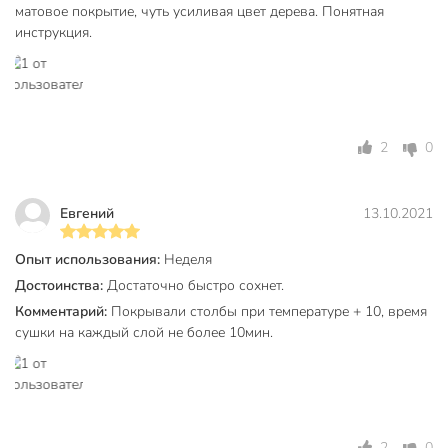
алкидно-
матовое покрытие, чуть усиливая цвет дерева. Понятная
Основа
уретановый
инструкция.
Степень глянца
матовый
для влажных
Для влажных помещений
помещений
2
0
Аэрозольная
аэрозольные
для внутренних и
Тип работ
Евгений
13.10.2021
наружных работ
Разбавитель
растворитель
Опыт использования:
Неделя
Достоинства:
Достаточно быстро сохнет.
Вес в упаковке
270 г
Комментарий:
Покрывали столбы при температуре + 10, время
Габариты упаковки
7 x 7 x 20 см
сушки на каждый слой не более 10мин.
2
0