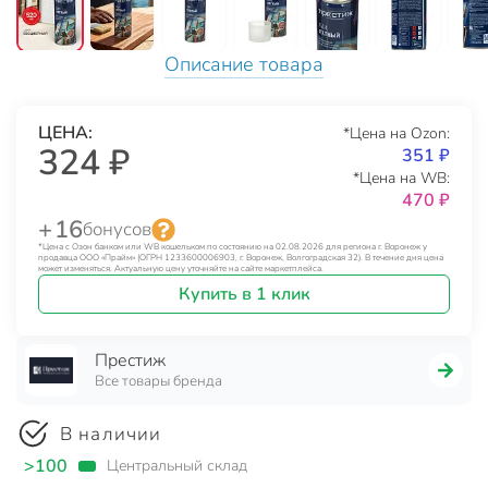
Описание товара
ЦЕНА:
*Цена на Ozon:
324 ₽
351 ₽
*Цена на WB:
470 ₽
+ 16
бонусов
*Цена с Озон банком или WB кошельком по состоянию на 02.08.2026 для региона г. Воронеж у
продавца ООО «Прайм» (ОГРН 1233600006903, г. Воронеж, Волгоградская 32). В течение дня цена
может изменяться. Актуальную цену уточняйте на сайте маркетплейса.
Купить в 1 клик
Престиж
Все товары бренда
В наличии
>100
Центральный склад