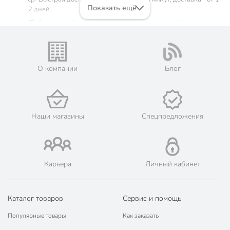
Показать ещё
2 дней.
🛒 Бесплатный самовывоз из магазинов города Москва.
Жители Московской области могут сделать заказ и оплатить
его онлайн на официальном сайте сети магазинов Порядок.
💳 Оплата: онлайн на сайте интернет-гипермаркета или
наличными при получении.
О компании
Блог
🛍 Скидки, акции, распродажи каждый день!
📜 Только оригинальная продукция. Интернет-гипермаркет
Порядок - официальный представитель ведущих мировых
марок.
Наши магазины
Спецпредложения
Карьера
Личный кабинет
Каталог товаров
Сервис и помощь
Популярные товары
Как заказать