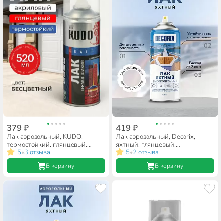
379 ₽
419 ₽
Лак аэрозольный, KUDO,
Лак аэрозольный, Decorix,
термостойкий, глянцевый,
яхтный, глянцевый,
бесцветный, 0.52 л, до +250°С
5
3 отзыва
бесцветный, для внутренних и
5
2 отзыва
•
•
наружных работ, 0.52 л
В корзину
В корзину