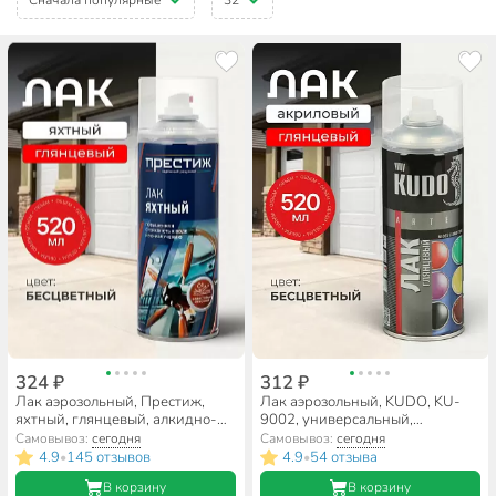
324 ₽
312 ₽
Лак аэрозольный, Престиж,
Лак аэрозольный, KUDO, KU-
яхтный, глянцевый, алкидно-
9002, универсальный,
уретановый, для внутренних и
глянцевый, акриловый, для
Самовывоз:
сегодня
Самовывоз:
сегодня
наружных работ, 0.52 л
внутренних и наружных работ,
4.9
145 отзывов
4.9
54 отзыва
•
•
0.52 л
В корзину
В корзину