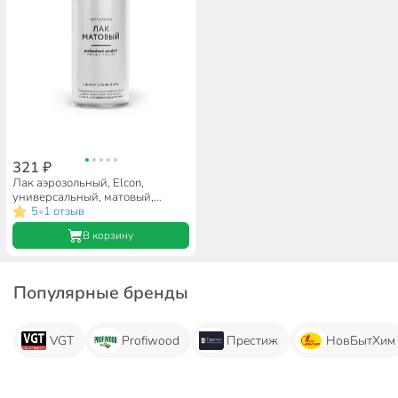
321 ₽
Лак аэрозольный, Elcon,
универсальный, матовый,
акриловый, бесцветный, для
5
1 отзыв
•
внутренних и наружных работ,
В корзину
0.52 л
Популярные бренды
VGT
Profiwood
Престиж
НовБытХим