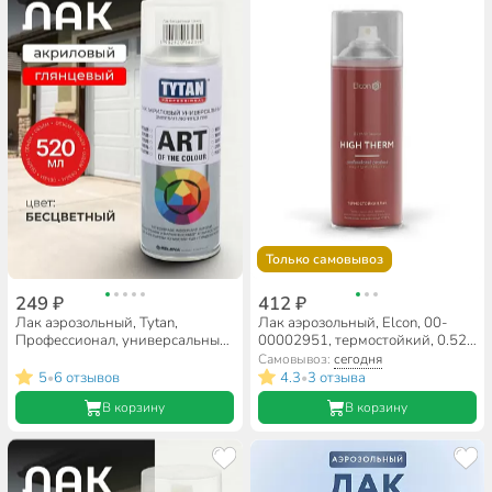
Только самовывоз
249 ₽
412 ₽
Лак аэрозольный, Tytan,
Лак аэрозольный, Elcon, 00-
Профессионал, универсальный,
00002951, термостойкий, 0.52
глянцевый, акриловый,
л
Самовывоз:
сегодня
бесцветный, 0.4 л
5
6 отзывов
4.3
3 отзыва
•
•
В корзину
В корзину