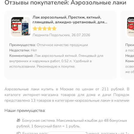
Отзывы покупателей: Аэрозольные лаки
Лак аэрозольный, Престиж, яхтный,
глянцевый, алкидно-уретановый, для
внутренних и наружных работ, 0.52 л
Людмила Подольских, 26.07.2026
Преимущества:
Отличное качество продукции
Преи
Недостатки:
Нет
а пос
Комментарий:
Лак аэрозольный яхтный. Глянцевый для
Недо
внутренних и наружных работ, 0.52 л. Удобный в
Комм
использовании. Рекомендую к покупке.
осве
же о
това
лакир
проп
Аэрозольные лаки купить в Москве по ценам от 211 рублей. В
каче
каталоге интернет-магазина товаров для дома и дачи Порядок
добр
представлено 13 товаров в категории «аэрозольные лаки» в наличии
Тере
Наши преимущества:
🎁 Бонусная система. Максимальный кэшбэк до 48 бонусных
рублей, 1 бонусный балл = 1 рубль.
📦 Быстрая доставка. Самовывоз от 60 минут, доставка - от 1-