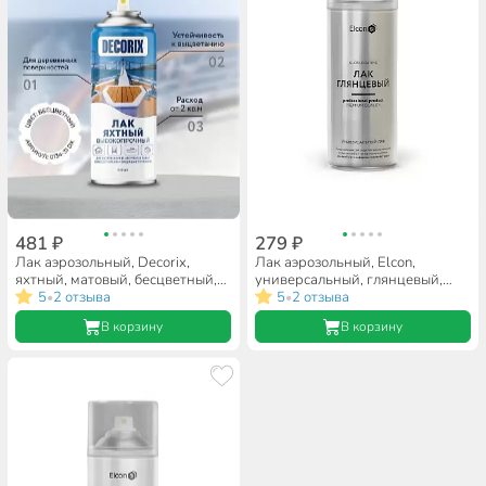
481 ₽
279 ₽
Лак аэрозольный, Decorix,
Лак аэрозольный, Elcon,
яхтный, матовый, бесцветный,
универсальный, глянцевый,
для внутренних и наружных
5
2 отзыва
акриловый, бесцветный, для
5
2 отзыва
•
•
работ, 0.52 л
внутренних и наружных работ,
В корзину
В корзину
0.52 л