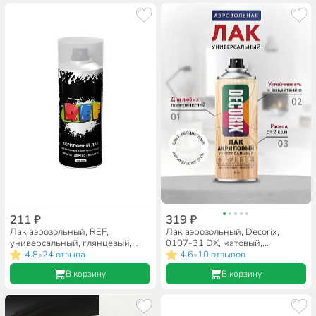
211 ₽
319 ₽
Лак аэрозольный, REF,
Лак аэрозольный, Decorix,
универсальный, глянцевый,
0107-31 DX, матовый,
акриловый, для внутренних и
4.8
24 отзыва
полиакриловый, для
4.6
10 отзывов
•
•
наружных работ, 0.52 л
внутренних и наружных работ,
В корзину
В корзину
0.52 л