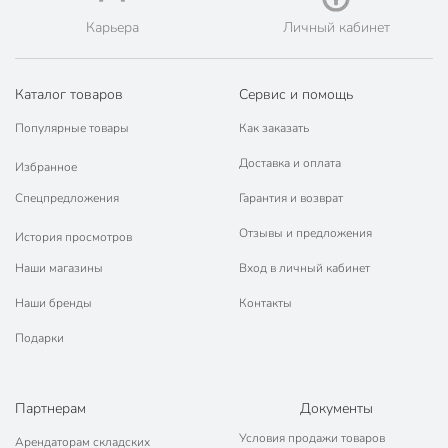
машине
машины
Карьера
Личный кабинет
Крышка в комплекте
с крышкой
Материал крышки
стекло
Каталог товаров
Сервис и помощь
Популярные товары
Как заказать
Цвет
серебристый
Доставка и оплата
Тип
набор посуды
Избранное
Спецпредложения
Гарантия и возврат
для газовых плит
для индукционных
Отзывы и предложения
История просмотров
плит
Наши магазины
Вход в личный кабинет
для
Совместимые плиты
стеклокерамических
Наши бренды
Контакты
плит
для электрических
Подарки
плит
Особенности наполнения
с ковшом
Партнерам
Документы
премиум
Условия продажи товаров
Особенности
Арендаторам складских