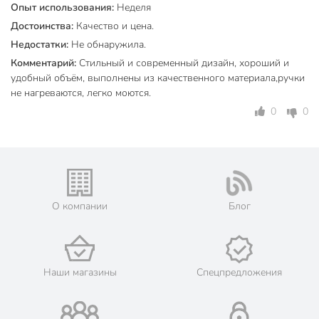
Опыт использования:
Неделя
стекло. Без антипригарного покрытия, срок службы до 10
Достоинства:
Качество и цена.
лет при правильном уходе.
Недостатки:
Не обнаружила.
Техническая информация
Комментарий:
Стильный и современный дизайн, хороший и
удобный объём, выполнены из качественного материала,ручки
Количество предметов
2
не нагреваются, легко моются.
1 л
0
0
Объем, л
3 л
Бренд
Taller
Страна производства
Китай
нержавеющая
О компании
Блог
Материал корпуса
сталь
без
Антипригарное покрытие
антипригарного
Наши магазины
Спецпредложения
покрытия
для
Можно мыть в посудомоечной
посудомоечной