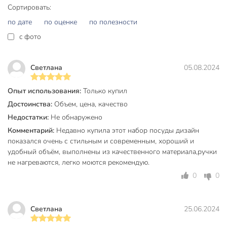
Сортировать:
Выбирайте Taller Практис 17300 — выгодное
по дате
по оценке
по полезности
предложение для тех, кто ценит премиум-качество,
c фото
универсальность и безопасность. Закажите сейчас и
получите надежную посуду для любых кулинарных задач.
Частые вопросы:
Светлана
05.08.2024
Подходит ли набор для индукционных плит?
Опыт использования:
Только купил
Достоинства:
Объем, цена, качество
Да, оба предмета набора из нержавеющей стали
полностью совместимы с индукционными, газовыми,
Недостатки:
Не обнаружено
электрическими и стеклокерамическими плитами.
Комментарий:
Недавно купила этот набор посуды дизайн
показался очень с стильным и современным, хороший и
В чем преимущество набора для дачи или подарка?
удобный объём, выполнены из качественного материала,ручки
не нагреваются, легко моются рекомендую.
Компактные размеры (1 и 3 л), универсальность и
долговечность делают этот набор идеальным решением
0
0
для дачи или в качестве практичного подарка.
Какие материалы использованы в наборе?
Светлана
25.06.2024
Корпус — нержавеющая сталь, крышка — термостойкое