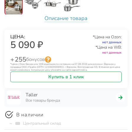
Описание товара
ЦЕНА:
*Цена на Ozon:
5 090 ₽
нет данных
*Цена на WB:
нет данных
+ 255
бонусов
*Цена с Озон банком или WB кошельком по состоянию на 07.08.2026 для региона г. Воронеж у
продавца ООО «Прайм» (ОГРН 1233600006903, г. Воронеж, Волгоградская 32). В течение дня цена
может изменяться. Актуальную цену уточняйте на сайте маркетплейса.
Купить в 1 клик
Taller
Все товары бренда
В наличии
~
Центральный склад