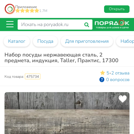
Приложение
Открыть
1.7M
Каталог
Посуда
Для приготовления
Набор
Набор посуды нержавеющая сталь, 2
предмета, индукция, Taller, Практис, 17300
5
2 отзыва
•
Код товара:
475734
0 вопросов