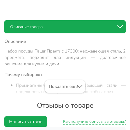
Описание товара
Описание
Набор посуды Taller Практис 17300: нержавеющая сталь, 2
предмета, подходит для индукции — долговечное
решение для кухни и дачи.
Почему выбирают:
Премиальный набор из нержавеющей стали —
Показать ещё
надежность и универсальность для любых плит
Два оптимальных объема (1 и 3 л), стеклянная
Отзывы о товаре
крышка, срок службы до 10 лет
Удобно для дома, дачи, в подарок — практично и
Написать отзыв
выгодно купить недорого набор посуды для
Как получить бонусы за отзывы?
индукционных плит