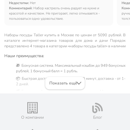
Недостатки:
Нет
Недо
Комментарий:
Набор кастрюль очень радует на кухне и
Комм
красотой и качеством. Не пригорает, легко отмывается -
ручк
пользоваться одно удовольствие.
толс
Наборы посуды Taller купить в Москве по ценам от 5090 рублей. В
каталоге интернет-магазина товаров для дома и дачи Порядок
представлено 4 товара в категории «наборы посуды taller» в наличии
Наши преимущества:
🎁 Бонусная система. Максимальный кэшбэк до 949 бонусных
рублей, 1 бонусный балл = 1 рубль.
📦 Быстрая доставка. Самовывоз от 60 минут, доставка - от 1-
Показать ещё
2 дней.
🛒 Бесплатный самовывоз из магазинов города Москва.
Жители Московской области могут сделать заказ и оплатить
его онлайн на официальном сайте сети магазинов Порядок.
💳 Оплата: онлайн на сайте интернет-гипермаркета или
наличными при получении.
О компании
Блог
🛍 Скидки, акции, распродажи каждый день!