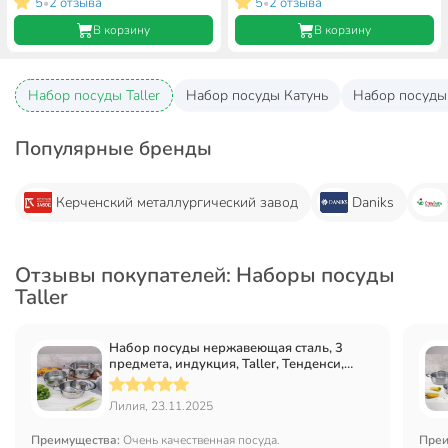
5
2 отзыва
5
2 отзыва
•
•
В корзину
В корзину
Набор посуды Taller
Набор посуды Катунь
Набор посуды
Популярные бренды
Керченский металлургический завод
Daniks
Отзывы покупателей: Наборы посуды
Taller
Набор посуды нержавеющая сталь, 3
предмета, индукция, Taller, Тенденси,
17270
Лилия, 23.11.2025
Преимущества:
Очень качественная посуда.
Преи