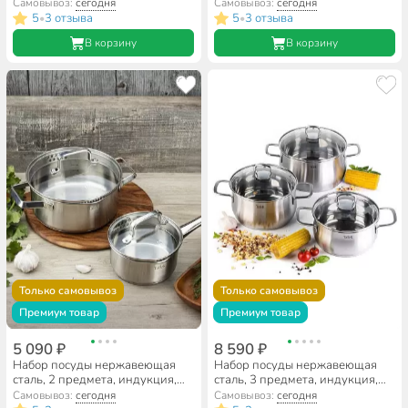
Taller, Лира, 11025
Taller, Тенденси, 17270
Самовывоз:
сегодня
Самовывоз:
сегодня
5
3 отзыва
5
3 отзыва
•
•
В корзину
В корзину
Только самовывоз
Только самовывоз
Премиум товар
Премиум товар
5 090 ₽
8 590 ₽
Набор посуды нержавеющая
Набор посуды нержавеющая
сталь, 2 предмета, индукция,
сталь, 3 предмета, индукция,
Taller, Практис, 17300
Taller, Бригг, 17120
Самовывоз:
сегодня
Самовывоз:
сегодня