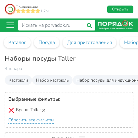
Приложение
Открыть
1.7M
Каталог
Посуда
Для приготовления
Набор
Наборы посуды Taller
4 товара
Кастрюли
Набор кастрюль
Набор посуды для индукцион
Выбранные фильтры:
Бренд:
Taller
Сбросить все фильтры