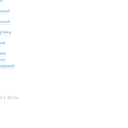
ый
рный
ьный
ортика
ные
ома
ачи
ладовой
2 x 10 см