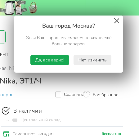
Вход / Регистрация
Ваш город Москва?
Зная Ваш город, мы сможем показать ещё
Избранное
Корзина
больше товаров.
ЕНТ
САД И ОГОРОД
ТУРИЗМ. ОТДЫХ НА ДАЧЕ
Да, все верно!
Нет, изменить
ая, Nika, ЭТ1/Ч
Nika, ЭТ1/Ч
вопрос
Сравнить
В избранное
В наличии
~
Центральный склад
сегодня
Самовывоз:
бесплатно