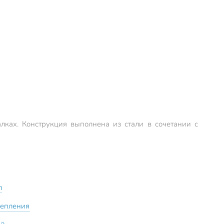
лках. Конструкция выполнена из стали в сочетании с
л
репления