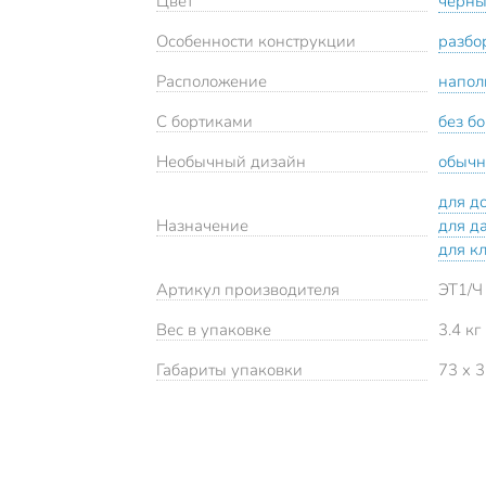
Цвет
черн
Особенности конструкции
разбо
Расположение
напол
С бортиками
без б
Необычный дизайн
обыч
для д
Назначение
для д
для к
Артикул производителя
ЭТ1/Ч
Вес в упаковке
3.4 кг
Габариты упаковки
73 x 3