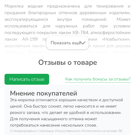
Морилка водная предназначена для тонирования и
придания благородных оттенков деревянным изделиям,
эксплуатирующимся внутри помещений. Может
использоваться для наружных работ при условии
последующего покрытия лаком ХВ-784, атмосферостойким
лаком АК-199 производства компании «Новбытхим»,
Показать ещё
акрилатным лаком для дерева и яхтным лаком для дерева
«Главный Технолог», нитро-лаками.
Пропитка образует
влагостойкое покрытие, устойчивое к истиранию.
Отзывы о товаре
Пропитывает и тонирует изделие, подчеркивая текстуру
древесины.
Написать отзыв
Как получить бонусы за отзывы?
Состав
: Водные полимеры, красители, вода.
Мнение покупателей
Расход на 1 слой
: 100 мл/м².
Эта морилка отличается хорошим качеством и доступной
Время высыхания 1 слоя
: 2 часа.
ценой. Она быстро сохнет, легко наносится и не имеет
Время полного высыхания
: 4 часа.
резкого запаха, что делает ее удобной в использовании.
Для получения насыщенного оттенка может
Срок хранения
: 36 месяцев.
потребоваться нанесение нескольких слоев.
Применение
Сгенерировано с помощью Искусственного Интеллекта на основе 36