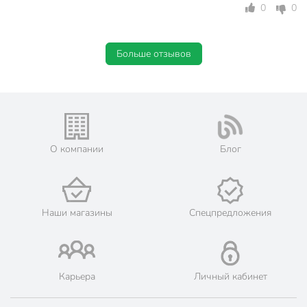
Цвет морилки
Красное дерево
0
0
Класс опасности
4
Срок годности, мес
36 мес
Больше отзывов
Вес в упаковке
555 г
Габариты упаковки
6 x 6 x 26 см
О компании
Блог
Наши магазины
Спецпредложения
Карьера
Личный кабинет