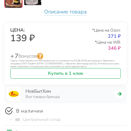
Описание товара
ЦЕНА:
*Цена на Ozon:
139 ₽
271 ₽
*Цена на WB:
346 ₽
+ 7
бонусов
*Цена с Озон банком или WB кошельком по состоянию на 03.08.2026 для региона г. Воронеж у
продавца ООО «Прайм» (ОГРН 1233600006903, г. Воронеж, Волгоградская 32). В течение дня цена
может изменяться. Актуальную цену уточняйте на сайте маркетплейса.
Купить в 1 клик
НовБытХим
Все товары бренда
В наличии
~
Центральный склад