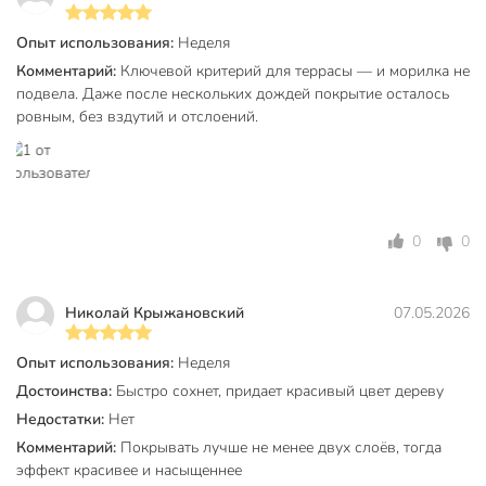
декоративный
Опыт использования:
Неделя
Тип поверхности
дерево
Комментарий:
Ключевой критерий для террасы — и морилка не
для внутренних
подвела. Даже после нескольких дождей покрытие осталось
Тип работ
работ
ровным, без вздутий и отслоений.
валик
Способ нанесения
кисть
краскопульт
Степень скрытия фактуры
лессирующий
0
0
для дверей
Область применения
для лестниц
Николай Крыжановский
07.05.2026
для окон
Опыт использования:
Неделя
Без запаха
с запахом
Достоинства:
Быстро сохнет, придает красивый цвет дереву
Тип тары
бутыль
Недостатки:
Нет
Разбавитель
не рекомендуется
Комментарий:
Покрывать лучше не менее двух слоёв, тогда
эффект красивее и насыщеннее