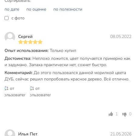
Сортировать:
Время полного высыхания, ч
4 ч
по дате
по оценке
по полезности
Рекомендуемое количество слоев
2
c фото
Бренд
НовБытХим
Сергей
08.05.2022
Страна производства
Россия
Тип
морилка
Опыт использования:
Только купил
Достоинства:
Неплохо ложится, цвет получается примерно как
Основа
водный
и задумано. Запаха практически нет, сохнет быстро.
Степень глянца
матовый
Комментарий:
До этого пользовался данной морилкой цвета
ДУБ, сейчас решил попробовать красное дерево. Всё отлично.
не
Концентрат
концентрированные
красно-
Цвет
коричневый
1
0
защита от плесени
защита от
Назначение
насекомых
Илья Пет
21.05.2026