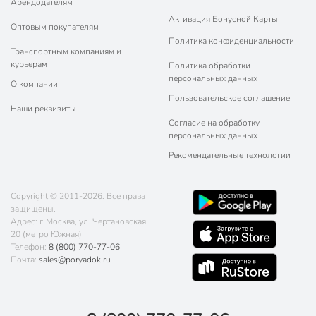
Арендодателям
Активация Бонусной Карты
Оптовым покупателям
Политика конфиденциальности
Транспортным компаниям и
курьерам
Политика обработки
персональных данных
О компании
Пользовательское соглашение
Наши реквизиты
Согласие на обработку
персональных данных
Рекомендательные технологии
Copyright © 2011-2026. Все права
защищены.
Адрес: г. Москва, ул. Чертановская
20 (метро Южная)
Телефон:
8 (800) 770-77-06
Почта:
sales@poryadok.ru