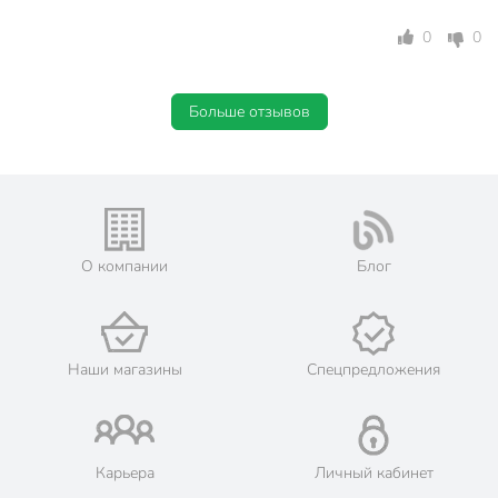
валик
Способ нанесения
кисть
0
0
краскопульт
Степень скрытия фактуры
лессирующий
Больше отзывов
для дверей
для заборов
для лестниц
для окон
Область применения
для террас
для фасадов
О компании
Блог
для торцов
для стен
для пола
Наши магазины
Спецпредложения
Без запаха
с запахом
металлическая
Тип тары
банка
Карьера
Личный кабинет
Разбавитель
уайт-спирит