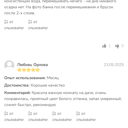
консистенции вода, перемешивать нечего - на дне никакого
Основа
алкидный
осадка нет. На фото банка после перемешивания и брусок
после 2-х слоев.
Степень глянца
полуматовый
не
Концентрат
концентрированные
Цвет
белый
1
0
защита от плесени
защита от
Любовь Орлова
23.05.2025
Назначение
насекомых
декоративный
Опыт использования:
Месяц
водоотталкивающий
Достоинства:
Хорошее качество
Тип поверхности
дерево
Комментарий:
Красила ванную комнату на даче, очень
понравилась, приятный цвет белого оттенка, запах умеренный,
для внутренних
сохнет быстро, рекомендую
работ
Тип работ
для наружных
работ