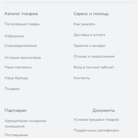
Класс опасности
3
Каталог товаров
Сервис и помощь
Срок годности, мес
24 мес
Популярные товары
Как заказать
Модель
Биотонер
Доставка и оплата
Избранное
Вес в упаковке
720 г
Спецпредложения
Гарантия и возврат
Габариты упаковки
10 x 10 x 14 см
Отзывы и предложения
История просмотров
Наши магазины
Вход в личный кабинет
Наши бренды
Контакты
Подарки
Партнерам
Документы
Условия продажи товаров
Арендаторам складских
помещений
Подарочные сертификаты
Поставщикам