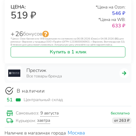
ЦЕНА:
*Цена на Ozon:
519 ₽
546 ₽
*Цена на WB:
633 ₽
+ 26
бонусов
*Цена с Озон банком или WB кошельком по состоянию на 06.08.2026 (Озон) и 04.08.2026 (ВБ) для
региона г. Воронеж у продавца ООО «Прайм» (ОГРН 1233600006903, г. Воронеж, Волгоградская 32).
В течение дня цена может изменяться. Актуальную цену уточняйте на сайте маркетплейса.
Купить в 1 клик
Престиж
Все товары бренда
В наличии
51
Центральный склад
9 августа
Самовывоз:
бесплатно
завтра
Курьером:
от 263 ₽
Москва
Наличие в магазинах города