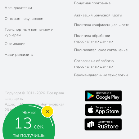
Бонусная программа
Арендодателям
Активация Бонусной Карты
Оптовым покупателям
Политика конфиденциальности
Транспортным компаниям и
курьерам
Политика обработки
персональных данных
О компании
Пользовательское соглашение
Наши реквизиты
Согласие на обработку
персональных данных
Рекомендательные технологии
Copyright © 2011-2026. Все права
защищены.
Адрес: г. Москва, ул. Чертановская
20 (метро Южная)
ЧЕРЕЗ
12
Телефон:
8 (800) 770-77-06
Почта:
sales@poryadok.ru
сек.
ты получишь