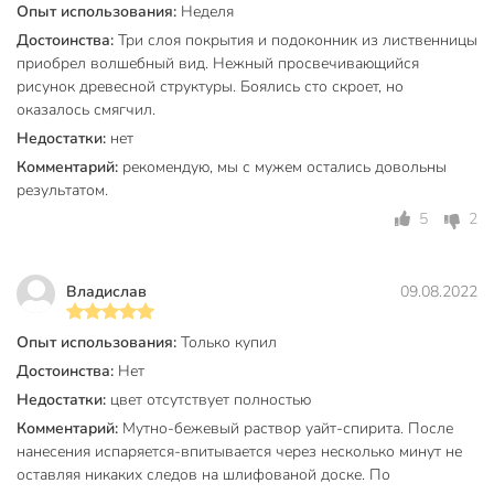
Опыт использования:
Неделя
влажности, качества обработки поверхности древесины и
количества слоёв.
Достоинства:
Три слоя покрытия и подоконник из лиственницы
приобрел волшебный вид. Нежный просвечивающийся
Техническая информация
рисунок древесной структуры. Боялись сто скроет, но
оказалось смягчил.
Объем, л
0.9 л
Недостатки:
нет
Минимальная температура
Комментарий:
рекомендую, мы с мужем остались довольны
5 °C
эксплуатации, °C
результатом.
5
2
Максимальный расход (мл/кв.м)
120
Время высыхания между слоями, ч
1 ч
Владислав
09.08.2022
Время полного высыхания, ч
24 ч
Опыт использования:
Только купил
Рекомендуемое количество слоев
2
Достоинства:
Нет
Бренд
Престиж
Недостатки:
цвет отсутствует полностью
Комментарий:
Мутно-бежевый раствор уайт-спирита. После
Страна производства
Россия
нанесения испаряется-впитывается через несколько минут не
Тип
пропитка
оставляя никаких следов на шлифованой доске. По