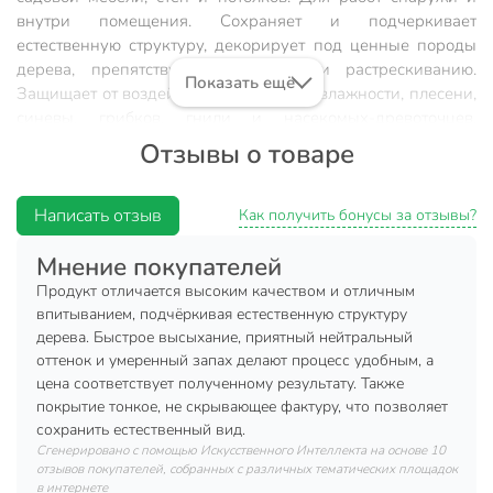
внутри помещения. Сохраняет и подчеркивает
естественную структуру, декорирует под ценные породы
дерева, препятствует выцветанию и растрескиванию.
Показать ещё
Защищает от воздействий атмосферы, влажности, плесени,
синевы, грибков, гнили и насекомых-древоточцев.
Обладает грязе- и водоотталкивающими свойствами. Легко
Отзывы о товаре
наносится, хорошо впитывается. Не отслаивается от
поверхности. Выпускается различных цветов. Применяется
как самостоятельное покрытие, так и совместно с лаком
Написать отзыв
Как получить бонусы за отзывы?
для дерева. Допускается наличие осадка, опалесценция.
Мнение покупателей
Состав: Раствор алкидной смолы в уайт-спирите,
Продукт отличается высоким качеством и отличным
пигменты, биоциды, фунгициды, функциональные
впитыванием, подчёркивая естественную структуру
добавки
дерева. Быстрое высыхание, приятный нейтральный
Растворитель: Уайт-спирит
оттенок и умеренный запах делают процесс удобным, а
цена соответствует полученному результату. Также
Запах: Присутствует
покрытие тонкое, не скрывающее фактуру, что позволяет
Время высыхания: 1 час
сохранить естественный вид.
Сгенерировано с помощью Искусственного Интеллекта на основе 10
Расход: 0,10-0,12 л/м²
отзывов покупателей, собранных с различных тематических площадок
в интернете