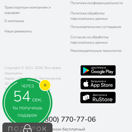
Политика конфиденциальности
Транспортным компаниям и
курьерам
Политика обработки
персональных данных
О компании
Пользовательское соглашение
Наши реквизиты
Согласие на обработку
персональных данных
Рекомендательные технологии
Copyright © 2011-2026. Все права
защищены.
Адрес: г. Москва, ул. Чертановская
20 (метро Южная)
ЧЕРЕЗ
53
Телефон:
8 (800) 770-77-06
Почта:
sales@poryadok.ru
сек.
ты получишь
подарок
8 (800) 770-77-06
ПОДАРОК
Звонок бесплатный