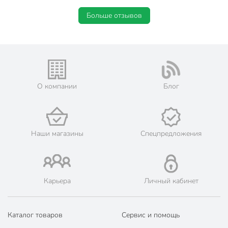
для фасадов
для торцов
Больше отзывов
для стен
для пола
для ванн
Без запаха
с запахом
Тип тары
канистра
О компании
Блог
Разбавитель
не рекомендуется
Класс опасности
3
Наши магазины
Спецпредложения
Срок годности, мес
24 мес
Модель
Антиплесень
Вес в упаковке
5 кг
Карьера
Личный кабинет
Каталог товаров
Сервис и помощь