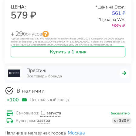
ЦЕНА:
*Цена на Ozon:
579 ₽
561 ₽
*Цена на WB:
985 ₽
+ 29
бонусов
*Цена с Озон банком или WB кошельком по состоянию на 09.08.2026 (Озон) и 04.08.2026 (ВБ) для
региона г. Воронеж у продавца ООО «Прайм» (ОГРН 1233600006903, г. Воронеж, Волгоградская 32).
В течение дня цена может изменяться. Актуальную цену уточняйте на сайте маркетплейса.
Купить в 1 клик
Престиж
Все товары бренда
В наличии
>100
Центральный склад
11 августа
Самовывоз:
бесплатно
завтра
Курьером:
от 380 ₽
Москва
Наличие в магазинах города