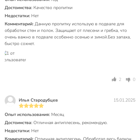
Максимальный расход (мл/кв.м)
250
Достоинства:
Качество пропитки
Время высыхания между слоями, ч
1 ч
Недостатки:
Нет
Время полного высыхания, ч
1 ч
Комментарий:
Данную пропитку использую в подвале для
обработки стен и полок. Защищает от плесени и гребка, что
Рекомендуемое количество слоев
2
очень важно в подвале особенно осенью и зимой.Без запаха,
быстро сохнет.
Бренд
Престиж
Страна производства
Россия
Тип
пропитка
2
0
Основа
водный
Степень глянца
матовый
Илья Стародубцев
15.01.2025
не
Концентрат
концентрированные
Опыт использования:
Месяц
Достоинства:
Отличная антиплесень, рекомендую.
Цвет
бесцветный
Недостатки:
Нет
Назначение
защита от плесени
Комментарий:
Отличная антиплесень. Обработал весь балкон,