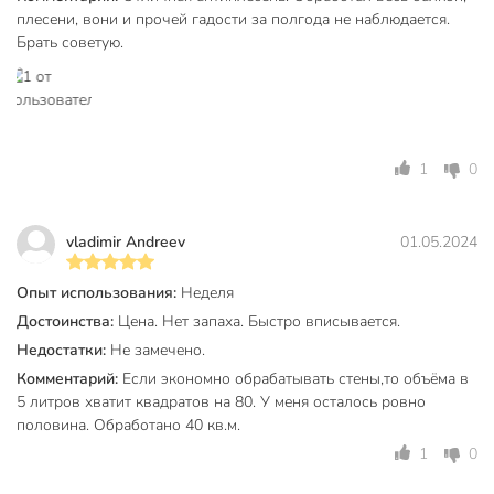
плесени, вони и прочей гадости за полгода не наблюдается.
универсальный
Брать советую.
камень
Тип поверхности
дерево
бетон
для внутренних
работ
1
0
Тип работ
для наружных
работ
vladimir Andreev
01.05.2024
валик
Способ нанесения
кисть
Опыт использования:
Неделя
краскопульт
Достоинства:
Цена. Нет запаха. Быстро вписывается.
Степень скрытия фактуры
прозрачный
Недостатки:
Не замечено.
для дверей
Комментарий:
Если экономно обрабатывать стены,то объёма в
5 литров хватит квадратов на 80. У меня осталось ровно
для заборов
половина. Обработано 40 кв.м.
для лестниц
для окон
1
0
для террас
Область применения