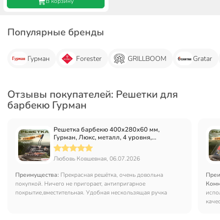
В корзину
Популярные бренды
Гурман
Forester
GRILLBOOM
Gratar
Отзывы покупателей: Решетки для
барбекю Гурман
Решетка барбекю 400х280х60 мм,
Гурман, Люкс, металл, 4 уровня,
антипригарное покрытие, рукоятка
дерево, 22003NS-enf
Любовь Ковшевная, 06.07.2026
Преимущества:
Прекрасная решётка, очень довольна
Преи
покупкой. Ничего не пригорает, антипригарное
Комм
покрытие,вместительная. Удобная нескользящая ручка
испо
качес