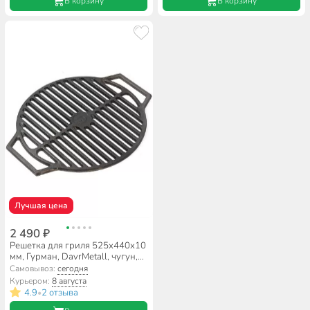
В корзину
В корзину
Лучшая цена
2 490 ₽
Решетка для гриля 525х440х10
мм, Гурман, DavrMetall, чугун,
рукоятка чугун, круглая
Самовывоз:
сегодня
Курьером:
8 августа
4.9
2 отзыва
•