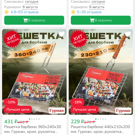
уровня, антипригарное
3 уровня, рукоятка дерево,
Самовывоз:
сегодня
Самовывоз:
сегодня
покрытие, рукоятка дерево,
22033-enf
Курьером:
8 августа
Курьером:
8 августа
22002NS-enf
4.8
50 отзывов
5
39 отзывов
•
•
В корзину
В корзину
ХИТ
ХИТ
ПРОДАЖ
ПРОДАЖ
-10%
-18%
Лучшая цена
Лучшая цена
431 ₽
229 ₽
481 ₽
279 ₽
Решетка барбекю 360х240х30
Решетка барбекю 440х210х200
мм, Гурман, хром, рукоятка
мм, Гурман, хром, рукоятка