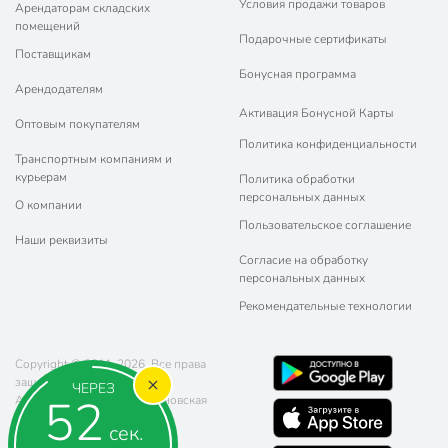
Условия продажи товаров
Арендаторам складских
помещений
Подарочные сертификаты
Поставщикам
Бонусная программа
Арендодателям
Активация Бонусной Карты
Оптовым покупателям
Политика конфиденциальности
Транспортным компаниям и
курьерам
Политика обработки
персональных данных
О компании
Пользовательское соглашение
Наши реквизиты
Согласие на обработку
персональных данных
Рекомендательные технологии
Copyright © 2011-2026. Все права
защищены.
ЧЕРЕЗ
51
Адрес: г. Москва, ул. Чертановская
20 (метро Южная)
сек.
Телефон:
8 (800) 770-77-06