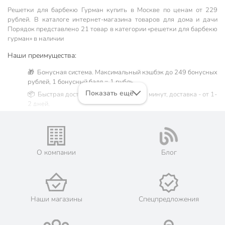
Решетки для барбекю Гурман купить в Москве по ценам от 229
рублей. В каталоге интернет-магазина товаров для дома и дачи
Порядок представлено 21 товар в категории «решетки для барбекю
гурман» в наличии
Наши преимущества:
🎁 Бонусная система. Максимальный кэшбэк до 249 бонусных
рублей, 1 бонусный балл = 1 рубль.
Показать ещё
📦 Быстрая доставка. Самовывоз от 60 минут, доставка - от 1-
2 дней.
🛒 Бесплатный самовывоз из магазинов города Москва.
Жители Московской области могут сделать заказ и оплатить
его онлайн на официальном сайте сети магазинов Порядок.
💳 Оплата: онлайн на сайте интернет-гипермаркета или
О компании
Блог
наличными при получении.
🛍 Скидки, акции, распродажи каждый день!
📜 Только оригинальная продукция. Интернет-гипермаркет
Порядок - официальный представитель ведущих мировых
Наши магазины
Спецпредложения
марок.