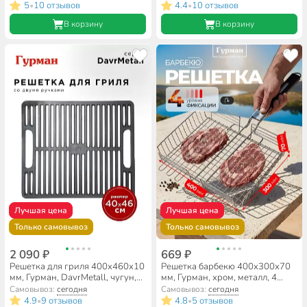
11100002-1(31-24)
покрытие, рукоятка дерево,
5
10 отзывов
4.4
10 отзывов
•
•
складная, 11100107-1(40-30)
В корзину
В корзину
Лучшая цена
Лучшая цена
Только самовывоз
Только самовывоз
2 090 ₽
669 ₽
Решетка для гриля 400х460х10
Решетка барбекю 400х300х70
мм, Гурман, DavrMetall, чугун,
мм, Гурман, хром, металл, 4
рукоятка чугун
уровня, рукоятка резина,
Самовывоз:
сегодня
Самовывоз:
сегодня
складная, 11100002-1(40-30)
4.9
9 отзывов
4.8
5 отзывов
•
•