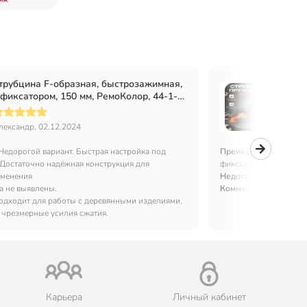
трубцина F-образная, быстрозажимная,
Струб
 фиксатором, 150 мм, РемоКолор, 44-1-
мм, Ba
15
лександр, 02.12.2024
Сергей 
Недорогой вариант. Быстрая настройка под
Преимущества:
Недор
Достаточно надёжная конструкция для
фиксируют небольшие
именения
Недостатки:
Выпадаю г
а не выявлены.
Комментарий:
В меру
одходит для работы с деревянными изделиями,
я чрезмерные усилия сжатия.
Карьера
Личный кабинет