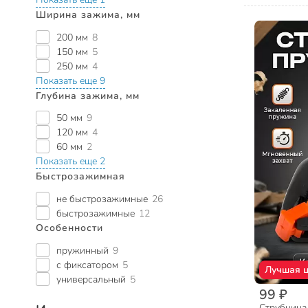
Ширина зажима, мм
200 мм
8
150 мм
5
250 мм
4
Показать еще 9
Глубина зажима, мм
50 мм
9
120 мм
4
60 мм
2
Показать еще 2
Быстрозажимная
не быстрозажимные
26
быстрозажимные
12
Особенности
пружинный
9
с фиксатором
5
Лучшая 
универсальный
5
99 ₽
Струбцина