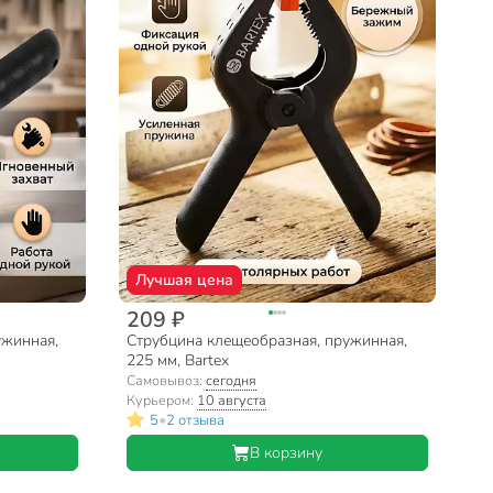
Лучшая цена
209 ₽
ужинная,
Струбцина клещеобразная, пружинная,
225 мм, Bartex
Самовывоз:
сегодня
Курьером:
10 августа
•
5
2 отзыва
В корзину