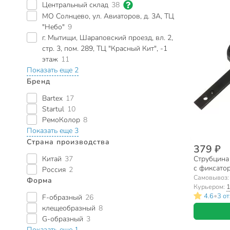
Центральный склад
38
МО Солнцево, ул. Авиаторов, д. 3А, ТЦ
"Небо"
9
г. Мытищи, Шараповский проезд, вл. 2,
стр. 3, пом. 289, ТЦ "Красный Кит", -1
этаж
11
Показать еще 2
Бренд
Bartex
17
Startul
10
РемоКолор
8
Показать еще 3
Страна производства
379 ₽
Китай
37
Струбцина
с фиксатор
Россия
2
315
Самовывоз
Форма
Курьером:
1
•
4.6
3 о
F-образный
26
клещеобразный
8
G-образный
3
Показать еще 1