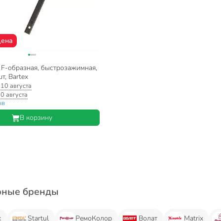
цена
 F-образная, быстрозажимная,
т, Bartex
:
10 августа
0 августа
ыв
В корзину
рные бренды
x
Startul
РемоКолор
Волат
Matrix