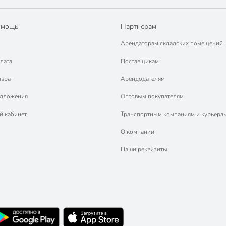
омощь
Партнерам
Арендаторам складских помещений
лата
Поставщикам
зврат
Арендодателям
едложения
Оптовым покупателям
й кабинет
Транспортным компаниям и курьера
О компании
Наши реквизиты