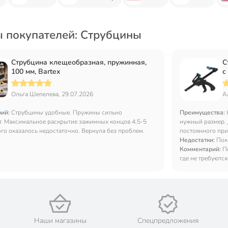
 покупателей: Струбцины
Струбцина клещеобразная, пружинная,
С
100 мм, Bartex
с
3
Ольга Шепелева, 29.07.2026
А
рий:
Струбцины удобные. Пружины сильно
Преимущества:
. Максимальное раскрытие зажимных концов 4,5-5
нужный размер. 
ого оказалось недостаточно. Вернула без проблем.
постоянного пр
Недостатки:
Пок
Комментарий:
П
где не требуютс
Наши магазины
Спецпредложения