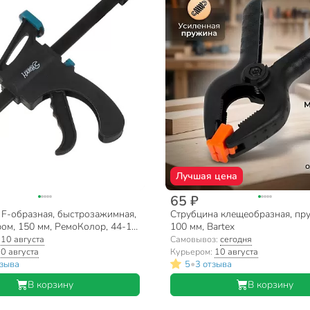
Лучшая цена
65 ₽
 F-образная, быстрозажимная,
Струбцина клещеобразная, пр
ом, 150 мм, РемоКолор, 44-1-
100 мм, Bartex
:
10 августа
Самовывоз:
сегодня
0 августа
Курьером:
10 августа
•
тзыва
5
3 отзыва
В корзину
В корзину