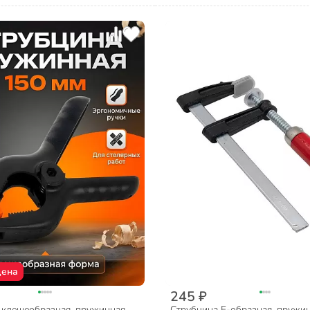
цена
245 ₽
 клещеобразная, пружинная,
Струбцина F-образная, пружин