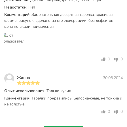
Тип
тарелка
Недостатки:
Нет
Комментарий:
Замечательная десертная тарелка, красивая
десертный
форма, рисунок, сделано из стеклокерамики, без дефектов,
Назначение
мелкий
цена по акции приемлемая.
столовый
Тематика
однотонный
Форма
круглый
0
0
Артикул производителя
131-21009
Модель
Утренний барокко
Жанна
30.08.2024
Вес в упаковке
250 г
Габариты упаковки
2 x 19 x 19 см
Опыт использования:
Только купил
Комментарий:
Тарелки понравились. Белоснежные, не тонкие и
не толстые.
0
0