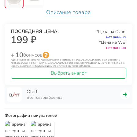
Описание товара
ПОСЛЕДНЯЯ ЦЕНА:
*Цена на Ozon:
199 ₽
нет данных
*Цена на WB:
нет данных
+ 10
бонусов
*Цена с Озон банком или WB кошельком по состоянию на 08.08.2026 для региона г. Воронеж у
продавца ООО «Прайм» (ОГРН 1233600006903, г. Воронеж, Волгоградская 32). В течение дня цена
может изменяться. Актуальную цену уточняйте на сайте маркетплейса.
Выбрать аналог
Olaff
Все товары бренда
Фотографии покупателей