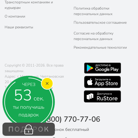
Транспортным компаниям и
курьерам
Политика обработки
персональных данных
О компании
Пользовательское соглашение
Наши реквизиты
Согласие на обработку
персональных данных
Рекомендательные технологии
Copyright © 2011-2026. Все права
защищены.
Адрес: г. Москва, ул. Чертановская
20 (метро Южная)
ЧЕРЕЗ
52
Телефон:
8 (800) 770-77-06
Почта:
sales@poryadok.ru
сек.
ты получишь
подарок
8 (800) 770-77-06
ПОДАРОК
Звонок бесплатный