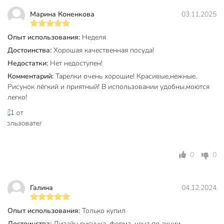
Марина Коненкова
03.11.2025
Бренд
Olaff
Страна производства
Китай
Опыт использования:
Неделя
Достоинства:
Хорошая качественная посуда!
Утренний барокко
Коллекция
131
Недостатки:
Нет недоступен!
Комментарий:
Тарелки очень хорошие! Красивые,нежные.
для
Можно мыть в посудомоечной
Рисунок лёгкий и приятный! В использовании удобны,моются
посудомоечной
легко!
машине
машины
Набор
поштучно
Использование в СВЧ
для СВЧ
0
0
С рисунком
без рисунка
С крышкой
без крышки
Галина
04.12.2024
Материал
стеклокерамика
Опыт использования:
Только купил
Цвет
белый
Достоинства:
Дизайн рисунка, форма, цена по акции