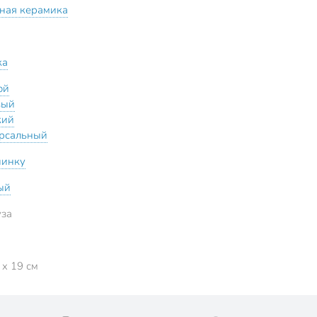
ная керамика
ка
ой
вый
кий
рсальный
пинку
ый
за
 x 19 см