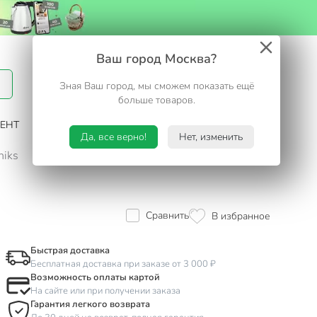
Вход / Регистрация
Ваш город Москва?
Зная Ваш город, мы сможем показать ещё
Избранное
Корзина
больше товаров.
ЕНТ
САД И ОГОРОД
ТУРИЗМ. ОТДЫХ НА ДАЧЕ
Да, все верно!
Нет, изменить
niks
Сравнить
В избранное
Быстрая доставка
Бесплатная доставка при заказе от 3 000 ₽
Возможность оплаты картой
На сайте или при получении заказа
Гарантия легкого возврата