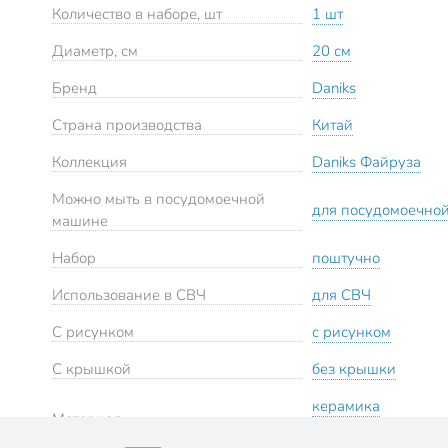
Количество в наборе, шт
1 шт
Диаметр, см
20 см
Бренд
Daniks
Страна производства
Китай
Коллекция
Daniks Файруза
Можно мыть в посудомоечной
для посудомоечно
машине
Набор
поштучно
Использование в СВЧ
для СВЧ
С рисунком
с рисунком
С крышкой
без крышки
керамика