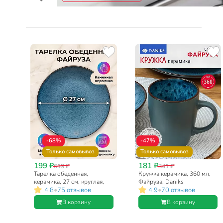
-68%
-47%
Только самовывоз
Только самовывоз
199 ₽
181 ₽
619 ₽
341 ₽
Тарелка обеденная,
Кружка керамика, 360 мл,
керамика, 27 см, круглая,
Файруза, Daniks
•
•
4.8
75 отзывов
4.9
70 отзывов
Файруза, Daniks
В корзину
В корзину