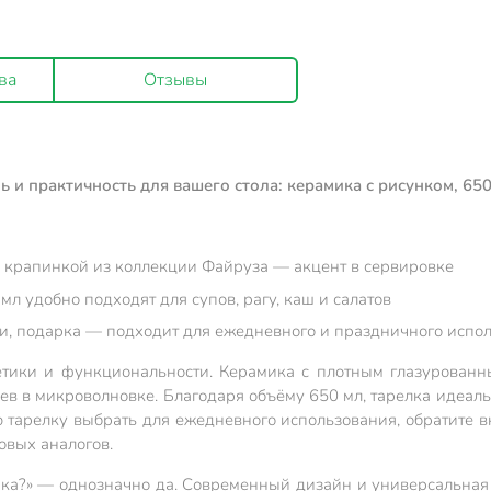
ва
Отзывы
ль и практичность для вашего стола: керамика с рисунком, 6
 крапинкой из коллекции Файруза — акцент в сервировке
л удобно подходят для супов, рагу, каш и салатов
чи, подарка — подходит для ежедневного и праздничного испо
тетики и функциональности. Керамика с плотным глазурованн
 в микроволновке. Благодаря объёму 650 мл, тарелка идеальн
ую тарелку выбрать для ежедневного использования, обратите
овых аналогов.
арка?» — однозначно да. Современный дизайн и универсальна