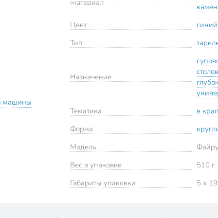
Материал
камен
Цвет
синий
Тип
тарел
супов
столо
Назначение
глубо
униве
й машины
Тематика
в кра
Форма
кругл
Модель
Файру
Вес в упаковке
510 г
Габариты упаковки
5 x 19