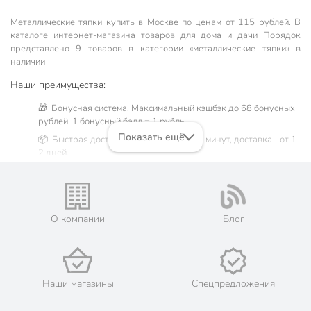
Металлические тяпки купить в Москве по ценам от 115 рублей. В
каталоге интернет-магазина товаров для дома и дачи Порядок
представлено 9 товаров в категории «металлические тяпки» в
наличии
Наши преимущества:
🎁 Бонусная система. Максимальный кэшбэк до 68 бонусных
рублей, 1 бонусный балл = 1 рубль.
Показать ещё
📦 Быстрая доставка. Самовывоз от 60 минут, доставка - от 1-
2 дней.
🛒 Бесплатный самовывоз из магазинов города Москва.
Жители Московской области могут сделать заказ и оплатить
его онлайн на официальном сайте сети магазинов Порядок.
💳 Оплата: онлайн на сайте интернет-гипермаркета или
О компании
Блог
наличными при получении.
🛍 Скидки, акции, распродажи каждый день!
📜 Только оригинальная продукция. Интернет-гипермаркет
Порядок - официальный представитель ведущих мировых
Наши магазины
Спецпредложения
марок.