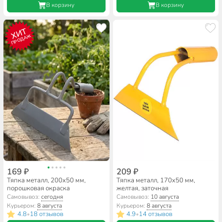
В корзину
В корзину
ХИТ
ПРОДАЖ
169 ₽
209 ₽
Тяпка металл, 200х50 мм,
Тяпка металл, 170х50 мм,
порошковая окраска
желтая, заточная
Самовывоз:
сегодня
Самовывоз:
10 августа
Курьером:
8 августа
Курьером:
8 августа
4.8
18 отзывов
4.9
14 отзывов
•
•