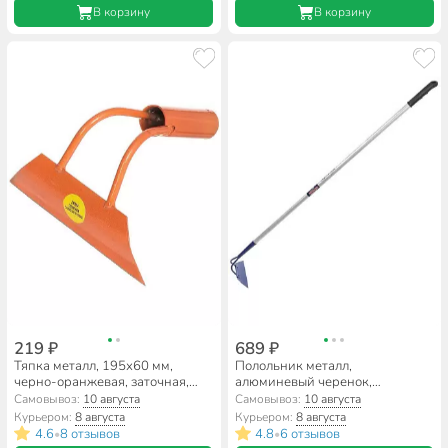
В корзину
В корзину
219 ₽
689 ₽
Тяпка металл, 195х60 мм,
Полольник металл,
черно-оранжевая, заточная,
алюминевый черенок,
Витязь
Инструм-Агро, Форсаж,
Самовывоз:
10 августа
Самовывоз:
10 августа
012504
Курьером:
8 августа
Курьером:
8 августа
4.6
8 отзывов
4.8
6 отзывов
•
•