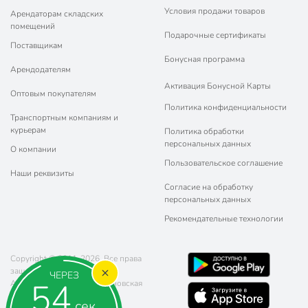
Условия продажи товаров
Арендаторам складских
помещений
Подарочные сертификаты
Поставщикам
Бонусная программа
Арендодателям
Активация Бонусной Карты
Оптовым покупателям
Политика конфиденциальности
Транспортным компаниям и
курьерам
Политика обработки
персональных данных
О компании
Пользовательское соглашение
Наши реквизиты
Согласие на обработку
персональных данных
Рекомендательные технологии
Copyright © 2011-2026. Все права
защищены.
ЧЕРЕЗ
54
Адрес: г. Москва, ул. Чертановская
20 (метро Южная)
сек.