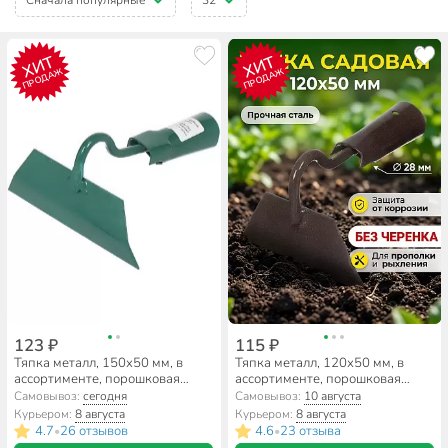
ХИТ
ХИТ
ПРОДАЖ
ПРОДАЖ
123 ₽
115 ₽
Тяпка металл, 150х50 мм, в
Тяпка металл, 120х50 мм, в
ассортименте, порошковая
ассортименте, порошковая
окраска
окраска
Самовывоз:
сегодня
Самовывоз:
10 августа
Курьером:
8 августа
Курьером:
8 августа
4.7
26 отзывов
4.6
23 отзыва
•
•