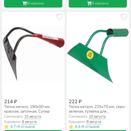
В корзину
В корзину
214 ₽
222 ₽
Тяпка металл, 190х50 мм,
Тяпка металл, 225х70 мм, серо-
красная, заточная, Супер
зеленая, тулейка для
окучивания, заточная
Самовывоз:
10 августа
Самовывоз:
10 августа
Курьером:
8 августа
Курьером:
8 августа
4.7
9 отзывов
4.4
8 отзывов
•
•