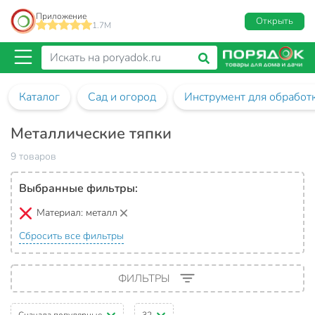
Приложение
Открыть
1.7M
Каталог
Сад и огород
Инструмент для обработ
Металлические тяпки
9 товаров
Выбранные фильтры:
Материал:
металл
Сбросить все фильтры
ФИЛЬТРЫ
Сначала популярные
32