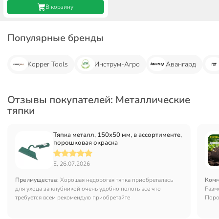
В корзину
Популярные бренды
Kopper Tools
Инструм-Агро
Авангард
Отзывы покупателей: Металлические
тяпки
Тяпка металл, 150х50 мм, в ассортименте,
порошковая окраска
Е, 26.07.2026
Преимущества:
Хорошая недорогая тяпка приобреталась
Комм
для ухода за клубникой очень удобно полоть все что
Разме
требуется всем рекомендую приобретайте
Поро
же и
креп