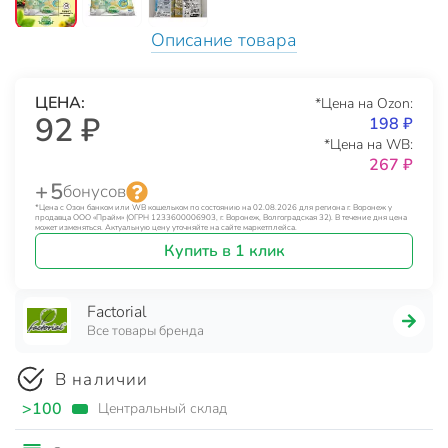
Описание товара
ЦЕНА:
*Цена на Ozon:
92 ₽
198 ₽
*Цена на WB:
267 ₽
+ 5
бонусов
*Цена с Озон банком или WB кошельком по состоянию на 02.08.2026 для региона г. Воронеж у
продавца ООО «Прайм» (ОГРН 1233600006903, г. Воронеж, Волгоградская 32). В течение дня цена
может изменяться. Актуальную цену уточняйте на сайте маркетплейса.
Купить в 1 клик
Factorial
Все товары бренда
В наличии
>100
Центральный склад