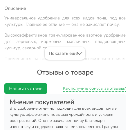
Описание
Универсальное удобрение для всех видов почв, под все
культуры. Главное ее отличие — она не закисляет почву.
Высокоэффективное гранулированное азотное удобрение
для зерновых, кормовых, масличных, плодоовощных
культур, сахарной свеклы.
Показать ещё
Применяется на всех типах почв и положительно влияет
на их плодородие, регулирует рост вегетативной массы,
Отзывы о товаре
увеличивает урожайность культур.
Техническая информация
Написать отзыв
Как получить бонусы за отзывы?
Вес, г
1000 г
Мнение покупателей
Бренд
Factorial
Это удобрение отлично подходит для всех видов почв и
культур, эффективно повышая урожайность и ускоряя
Страна производства
Россия
рост растений. Оно не закисляет почву благодаря
весна
известняку и содержит важные микроэлементы. Гранулы
Сезон использования