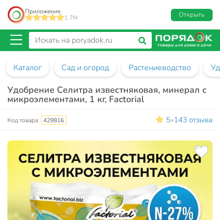
Приложение
Открыть
1.7M
Каталог
Сад и огород
Растениеводство
Уд
Удобрение Селитра известняковая, минерал с
микроэлементами, 1 кг, Factorial
5
143 отзыва
•
Код товара:
429816