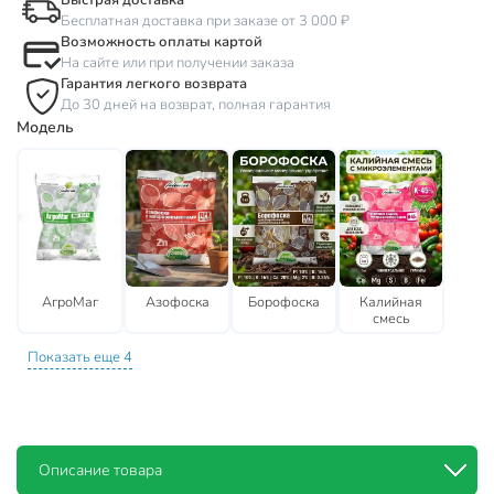
Быстрая доставка
Бесплатная доставка при заказе от 3 000 ₽
Возможность оплаты картой
На сайте или при получении заказа
Гарантия легкого возврата
До 30 дней на возврат, полная гарантия
Модель
АгроМаг
Азофоска
Борофоска
Калийная
смесь
Показать еще 4
Описание товара