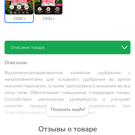
1000 г
2500 г
Описание товара
Описание
Высококонцентрированное калийное удобрение с
микроэлементами для основного удобрения во время
осенней перекопки, а также припосевного внесения во все
типы почв. Обеспечивает повышение плодородия почвы.
Способствует увеличению урожайности и улучшает
качество продукции. Повышает сохранность при
Показать ещё
транспортировке и легкость при хранении.
Состав:
Смешанное минеральное удобрение (тукосмесь).
Отзывы о товаре
Массовая доля элементов питания: Калий (K2O): 45%.