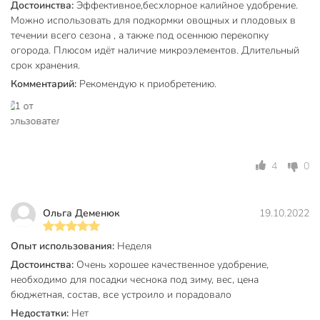
Достоинства:
Эффективное,бесхлорное калийное удобрение.
Можно использовать для подкормки овощных и плодовых в
Вес в упаковке
1.01 кг
течении всего сезона , а также под осеннюю перекопку
Габариты упаковки
5 x 16 x 21 см
огорода. Плюсом идёт наличие микроэлементов. Длительный
срок хранения.
Комментарий:
Рекомендую к приобретению.
4
0
Ольга Деменюк
19.10.2022
Опыт использования:
Неделя
Достоинства:
Очень хорошее качественное удобрение,
необходимо для посадки чеснока под зиму, вес, цена
бюджетная, состав, все устроило и порадовало
Недостатки:
Нет