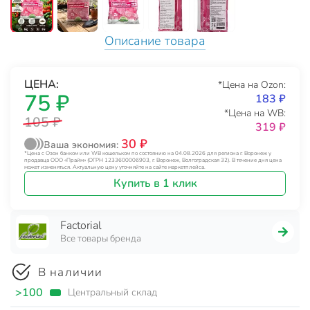
Описание товара
ЦЕНА:
*Цена на Ozon:
75 ₽
183 ₽
*Цена на WB:
105 ₽
319 ₽
30 ₽
Ваша экономия:
*Цена с Озон банком или WB кошельком по состоянию на 04.08.2026 для региона г. Воронеж у
продавца ООО «Прайм» (ОГРН 1233600006903, г. Воронеж, Волгоградская 32). В течение дня цена
может изменяться. Актуальную цену уточняйте на сайте маркетплейса.
Купить в 1 клик
Factorial
Все товары бренда
В наличии
>100
Центральный склад