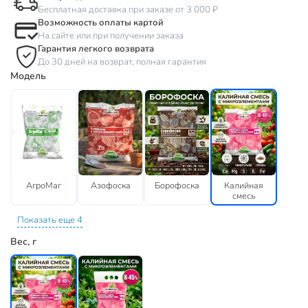
Бесплатная доставка при заказе от 3 000 ₽
Возможность оплаты картой
На сайте или при получении заказа
Гарантия легкого возврата
До 30 дней на возврат, полная гарантия
Модель
АгроМаг
Азофоска
Борофоска
Калийная
смесь
Показать еще 4
Вес, г