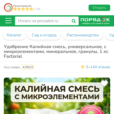
Приложение
Открыть
1.7M
Каталог
Сад и огород
Растениеводство
Уд
Удобрение Калийная смесь, универсальное, с
микроэлементами, минеральное, гранулы, 1 кг,
Factorial
5
144 отзыва
•
Код товара:
429818