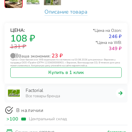
Описание товара
ЦЕНА:
*Цена на Ozon:
108 ₽
246 ₽
*Цена на WB:
131 ₽
349 ₽
23 ₽
Ваша экономия:
*Цена с Озон банком или WB кошельком по состоянию на 03.08.2026 для региона г. Воронеж у
продавца ООО «Прайм» (ОГРН 1233600006903, г. Воронеж, Волгоградская 32). В течение дня цена
может изменяться. Актуальную цену уточняйте на сайте маркетплейса.
Купить в 1 клик
Factorial
Все товары бренда
В наличии
>100
Центральный склад
сегодня
бесплатно