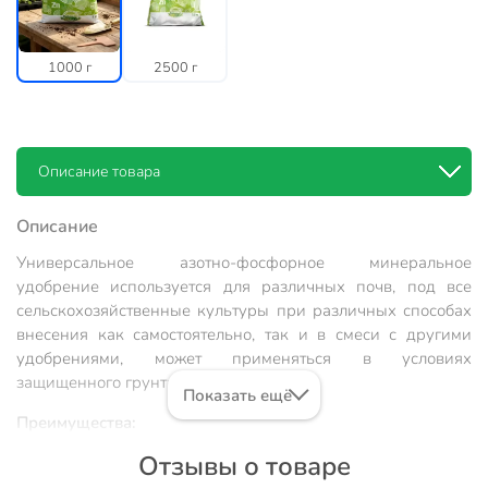
1000 г
2500 г
Описание товара
Описание
Универсальное азотно-фосфорное минеральное
удобрение используется для различных почв, под все
сельскохозяйственные культуры при различных способах
внесения как самостоятельно, так и в смеси с другими
удобрениями, может применяться в условиях
защищенного грунта.
Показать ещё
Преимущества:
Отзывы о товаре
Суперфосфат увеличивает урожай, улучшает его качество,
повышает устойчивость растений к засухе и стимулирует