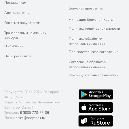
Поставщикам
Бонусная программа
Арендодателям
Активация Бонусной Карты
Оптовым покупателям
Политика конфиденциальности
Транспортным компаниям и
курьерам
Политика обработки
персональных данных
О компании
Пользовательское соглашение
Наши реквизиты
Согласие на обработку
персональных данных
Рекомендательные технологии
Copyright © 2011-2026. Все права
защищены.
Адрес: г. Москва, ул. Чертановская
20 (метро Южная)
Телефон:
8 (800) 770-77-06
Почта:
sales@poryadok.ru