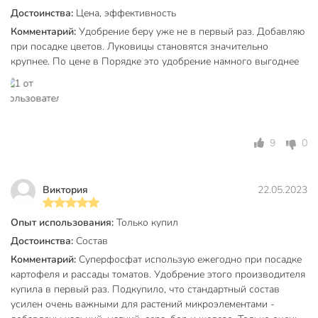
Вес в упаковке
985 г
Достоинства:
Цена, эффективность
Габариты упаковки
5 x 15 x 21 см
Комментарий:
Удобрение беру уже не в первый раз. Добавляю
при посадке цветов. Луковицы становятся значительно
крупнее. По цене в Порядке это удобрение намного выгоднее
9
0
Виктория
22.05.2023
Опыт использования:
Только купил
Достоинства:
Состав
Комментарий:
Суперфосфат использую ежегодно при посадке
картофеля и рассады томатов. Удобрение этого производителя
купила в первый раз. Подкупило, что стандартный состав
усилен очень важными для растений микроэлементами -