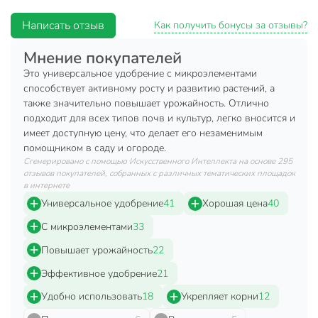
корнеобразование. Наличие комплекса микроэлементов в
Написать отзыв
Как получить бонусы за отзывы?
составе удобрения обеспечивает сбалансированное
питание и ускоряет рост растений.
Мнение покупателей
Состав:
Смешанное минеральное удобрение (тукосмесь).
Это универсальное удобрение с микроэлементами
Массовая доля элементов питания:
способствует активному росту и развитию растений, а
также значительно повышает урожайность. Отлично
Азот (N): не менее 6%;
подходит для всех типов почв и культур, легко вносится и
имеет доступную цену, что делает его незаменимым
Фосфор (P2O5): не менее 26%.
помощником в саду и огороде.
Сгенерировано с помощью Искусственного Интеллекта на основе 295
Микроэлементы: Кальций (Ca), Магний (Mg), Сера (S), Бор
отзывов покупателей, собранных с различных тематических площадок
(B), Железо (Fe).
в интернете
Универсальное удобрение
41
Хорошая цена
40
Срок годности:
5 лет.
С микроэлементами
33
Техническая информация
Повышает урожайность
22
Вес, г
1000 г
Эффективное удобрение
21
Бренд
Factorial
Удобно использовать
18
Укрепляет корни
12
Страна производства
Россия