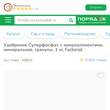
Приложение
Открыть
1.7M
Каталог
Сад и огород
Растениеводство
Уд
Удобрение Суперфосфат, с микроэлементами,
минеральное, гранулы, 1 кг, Factorial
5
301 отзыв
•
Код товара:
429819