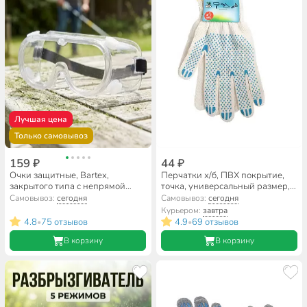
Лучшая цена
Только самовывоз
159 ₽
44 ₽
Очки защитные, Bartex,
Перчатки х/б, ПВХ покрытие,
закрытого типа с непрямой
точка, универсальный размер,
вентиляцией, 1341103
7.5 класс вязки, 4 нити, белая
Самовывоз:
сегодня
Самовывоз:
сегодня
основа, утолщенные,
Курьером:
завтра
европодвес
4.8
75 отзывов
4.9
69 отзывов
•
•
В корзину
В корзину