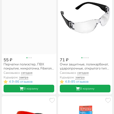
55 ₽
71 ₽
Перчатки полиэстер, ПВХ
Очки защитные, поликарбонат,
покрытие, микроточка, Fiberon,
ударопрочные, открытого типа,
европодвес
прозрачные, 22-3-033
Самовывоз:
сегодня
Самовывоз:
сегодня
Курьером:
завтра
Курьером:
завтра
4.9
86 отзывов
4.8
85 отзывов
•
•
В корзину
В корзину