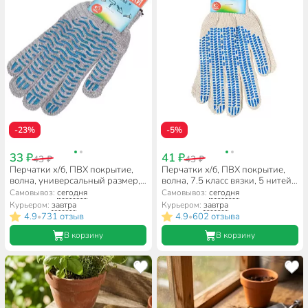
-23%
-5%
33 ₽
41 ₽
43 ₽
43 ₽
Перчатки х/б, ПВХ покрытие,
Перчатки х/б, ПВХ покрытие,
волна, универсальный размер,
волна, 7.5 класс вязки, 5 нитей,
10 класс вязки, 5 нитей, серо-
белая основа, утолщенный,
Самовывоз:
сегодня
Самовывоз:
сегодня
белая основа, Березка,
рисунок в ассортименте, Люкс,
Курьером:
завтра
Курьером:
завтра
европодвес
европодвес
4.9
731 отзыв
4.9
602 отзыва
•
•
В корзину
В корзину