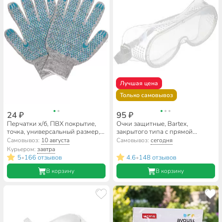
Лучшая цена
Только самовывоз
24 ₽
95 ₽
Перчатки х/б, ПВХ покрытие,
Очки защитные, Bartex,
точка, универсальный размер,
закрытого типа с прямой
10 класс вязки, 5 нитей, серая
вентиляцией, 1341105
Самовывоз:
10 августа
Самовывоз:
сегодня
основа, в ассортименте, Золотая
Курьером:
завтра
перчатка
5
166 отзывов
4.6
148 отзывов
•
•
В корзину
В корзину