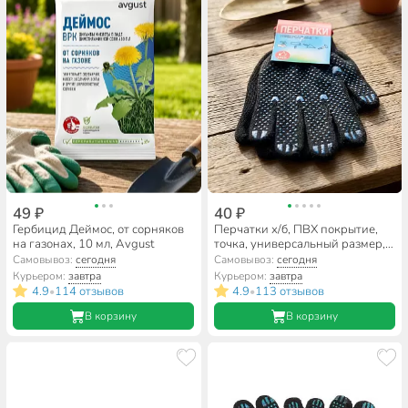
49 ₽
40 ₽
Гербицид Деймос, от сорняков
Перчатки х/б, ПВХ покрытие,
на газонах, 10 мл, Avgust
точка, универсальный размер,
7.5 класс вязки, 5 нитей, черная
Самовывоз:
сегодня
Самовывоз:
сегодня
основа, Люкс, европодвес
Курьером:
завтра
Курьером:
завтра
4.9
114 отзывов
4.9
113 отзывов
•
•
В корзину
В корзину