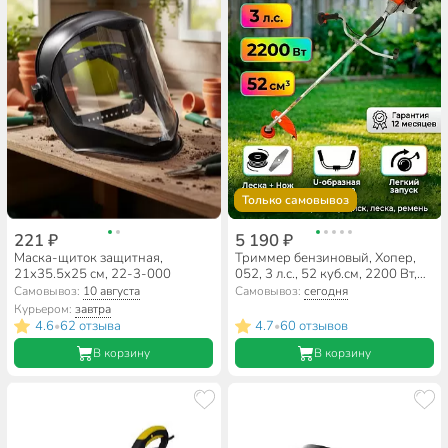
Только самовывоз
221 ₽
5 190 ₽
Маска-щиток защитная,
Триммер бензиновый, Хопер,
21x35.5x25 см, 22-3-000
052, 3 л.с., 52 куб.см, 2200 Вт,
U-ручка, леска/нож,
Самовывоз:
10 августа
Самовывоз:
сегодня
неразборный вал
Курьером:
завтра
4.6
62 отзыва
4.7
60 отзывов
•
•
В корзину
В корзину