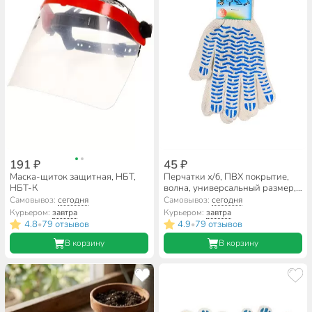
191 ₽
45 ₽
Маска-щиток защитная, НБТ,
Перчатки х/б, ПВХ покрытие,
НБТ-К
волна, универсальный размер,
7.5 класс вязки, 4 нити, белая
Самовывоз:
сегодня
Самовывоз:
сегодня
основа, европодвес
Курьером:
завтра
Курьером:
завтра
4.8
79 отзывов
4.9
79 отзывов
•
•
В корзину
В корзину