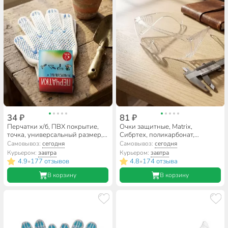
34 ₽
81 ₽
Перчатки х/б, ПВХ покрытие,
Очки защитные, Matrix,
точка, универсальный размер,
Сибртех, поликарбонат,
7.5 класс вязки, 3 нити, белая
ударопрочные, прозрачные,
Самовывоз:
сегодня
Самовывоз:
сегодня
основа, Стандарт, европодвес
89155
Курьером:
завтра
Курьером:
завтра
4.9
177 отзывов
4.8
174 отзыва
•
•
В корзину
В корзину