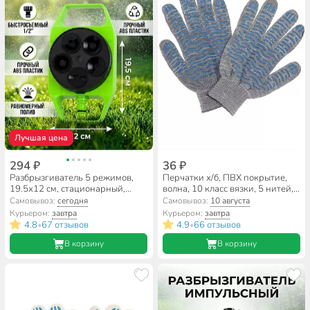
Лучшая цена
294 ₽
36 ₽
Разбрызгиватель 5 режимов,
Перчатки х/б, ПВХ покрытие,
19.5х12 см, стационарный,
волна, 10 класс вязки, 5 нитей,
быстросъемный, Grandy, JS-308
серо-белая основа, Березка
Самовывоз:
сегодня
Самовывоз:
10 августа
Курьером:
завтра
Курьером:
завтра
4.8
67 отзывов
4.9
66 отзывов
•
•
В корзину
В корзину