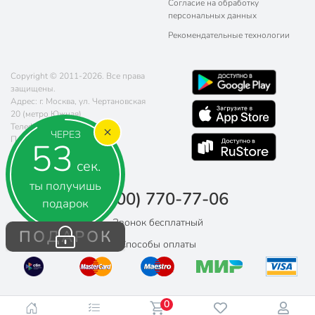
Согласие на обработку
персональных данных
Рекомендательные технологии
Copyright © 2011-2026. Все права
защищены.
Адрес: г. Москва, ул. Чертановская
20 (метро Южная)
Телефон:
8 (800) 770-77-06
ЧЕРЕЗ
Почта:
sales@poryadok.ru
52
сек.
ты получишь
8 (800) 770-77-06
подарок
Звонок бесплатный
ПОДАРОК
Способы оплаты
0