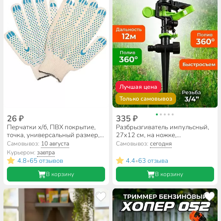
Лучшая цена
Только самовывоз
26 ₽
335 ₽
Перчатки х/б, ПВХ покрытие,
Разбрызгиватель импульсный,
точка, универсальный размер,
27х12 см, на ножке,
10 класс вязки, 5 нитей, белая
быстросъемный, Grandy, JS-304
Самовывоз:
10 августа
Самовывоз:
сегодня
основа
Курьером:
завтра
4.8
65 отзывов
4.4
63 отзыва
•
•
В корзину
В корзину