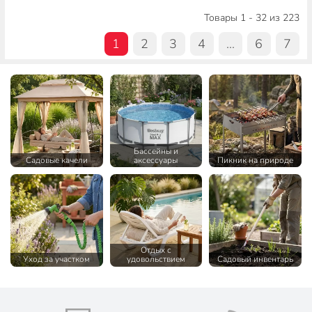
Товары 1 - 32 из 223
1
2
3
4
...
6
7
Бассейны и
Садовые качели
аксессуары
Пикник на природе
Отдых с
Уход за участком
удовольствием
Садовый инвентарь