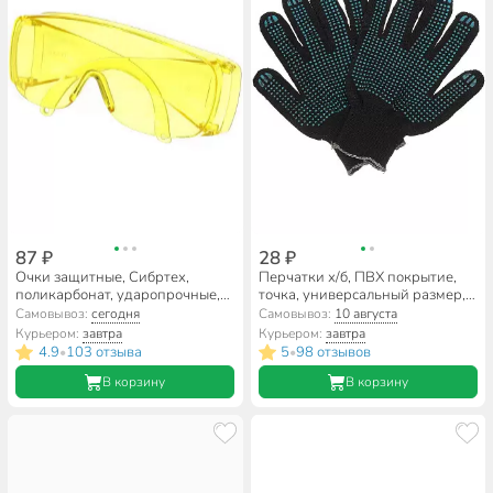
87 ₽
28 ₽
Очки защитные, Сибртех,
Перчатки х/б, ПВХ покрытие,
поликарбонат, ударопрочные,
точка, универсальный размер,
89157
10 класс вязки, 6 нитей, черная
Самовывоз:
сегодня
Самовывоз:
10 августа
основа, Золотая перчатка
Курьером:
завтра
Курьером:
завтра
4.9
103 отзыва
5
98 отзывов
•
•
В корзину
В корзину