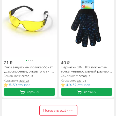
71 ₽
40 ₽
Очки защитные, поликарбонат,
Перчатки х/б, ПВХ покрытие,
ударопрочные, открытого типа,
точка, универсальный размер,
желтые, 22-3-034
7.5 класс вязки, 4 нити, черная
Самовывоз:
сегодня
Самовывоз:
сегодня
основа, европодвес
Курьером:
завтра
Курьером:
завтра
5
59 отзывов
4.9
57 отзывов
•
•
В корзину
В корзину
Показать ещё