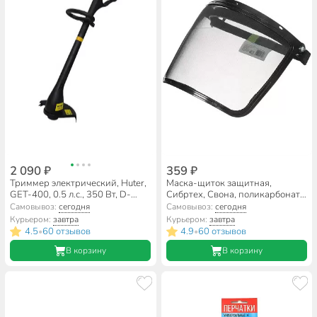
2 090 ₽
359 ₽
Триммер электрический, Huter,
Маска-щиток защитная,
GET-400, 0.5 л.с., 350 Вт, D-
Сибртех, Свона, поликарбонат,
ручка, леска, неразборный вал
89166
Самовывоз:
сегодня
Самовывоз:
сегодня
Курьером:
завтра
Курьером:
завтра
4.5
60 отзывов
4.9
60 отзывов
•
•
В корзину
В корзину