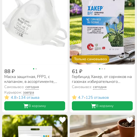
Только самовывоз
88 ₽
61 ₽
Маска защитная, FFP1, с
Гербицид Хакер, от сорняков на
клапаном, в ассортименте,
газонах избирательного
892507
действия, 2 г, Avgust
Самовывоз:
сегодня
Самовывоз:
сегодня
Курьером:
завтра
4.8
134 отзыва
4.7
125 отзывов
•
•
В корзину
В корзину