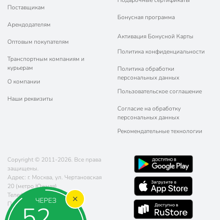
Подарочные сертификаты
Поставщикам
Бонусная программа
Арендодателям
Активация Бонусной Карты
Оптовым покупателям
Политика конфиденциальности
Транспортным компаниям и
курьерам
Политика обработки
персональных данных
О компании
Пользовательское соглашение
Наши реквизиты
Согласие на обработку
персональных данных
Рекомендательные технологии
Copyright © 2011-2026. Все права
защищены.
Адрес: г. Москва, ул. Чертановская
20 (метро Южная)
Телефон:
8 (800) 770-77-06
ЧЕРЕЗ
Почта:
sales@poryadok.ru
50