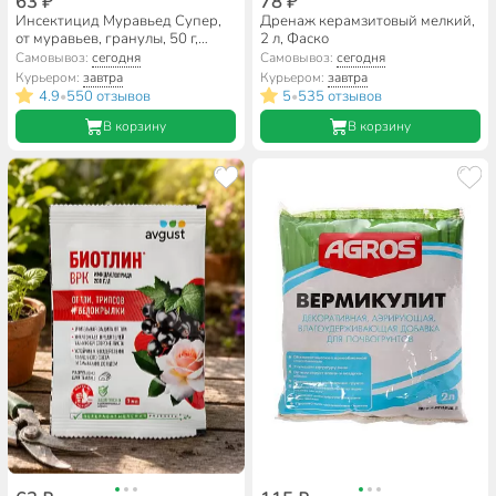
63 ₽
78 ₽
Инсектицид Муравьед Супер,
Дренаж керамзитовый мелкий,
от муравьев, гранулы, 50 г,
2 л, Фаско
Avgust
Самовывоз:
сегодня
Самовывоз:
сегодня
Курьером:
завтра
Курьером:
завтра
4.9
550 отзывов
5
535 отзывов
•
•
В корзину
В корзину