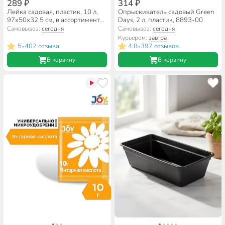
289 ₽
314 ₽
Лейка садовая, пластик, 10 л,
Опрыскиватель садовый Green
97х50х32,5 см, в ассортименте,
Days, 2 л, пластик, 8893-00
Альтернатива, Премьера,
Самовывоз:
сегодня
Самовывоз:
сегодня
М1628
Курьером:
завтра
5
402 отзыва
4.8
397 отзывов
•
•
В корзину
В корзину