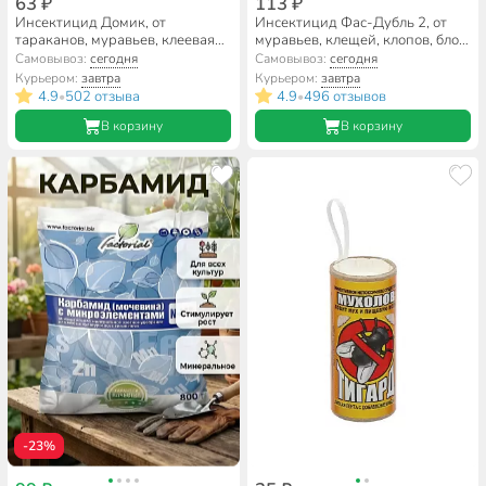
63 ₽
113 ₽
Инсектицид Домик, от
Инсектицид Фас-Дубль 2, от
тараканов, муравьев, клеевая
муравьев, клещей, клопов, блох,
ловушка, Argus
порошок, 125 г
Самовывоз:
сегодня
Самовывоз:
сегодня
Курьером:
завтра
Курьером:
завтра
4.9
502 отзыва
4.9
496 отзывов
•
•
В корзину
В корзину
-23%