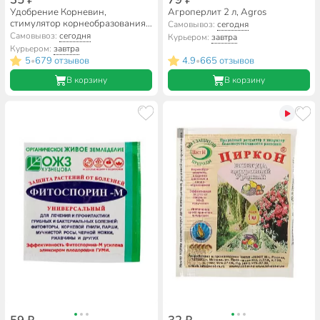
Удобрение Корневин,
Агроперлит 2 л, Agros
стимулятор корнеобразования,
Самовывоз:
сегодня
минеральное, порошок, 10 г,
Самовывоз:
сегодня
Курьером:
завтра
Добрая сила
Курьером:
завтра
5
679 отзывов
4.9
665 отзывов
•
•
В корзину
В корзину