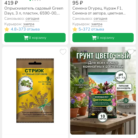
419 ₽
95 ₽
Опрыскиватель садовый Green
Семена Огурец, Кураж F1,
Days, 3 л, пластик, 6590-00,
Семена от автора, цветная
салатовый
упаковка, Гавриш
Самовывоз:
сегодня
Самовывоз:
сегодня
Курьером:
завтра
Курьером:
завтра
4.8
373 отзыва
5
372 отзыва
•
•
В корзину
В корзину