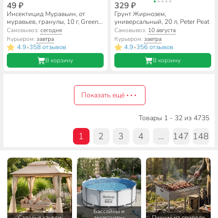
49 ₽
329 ₽
Инсектицид Муравьин, от
Грунт Жирнозем,
муравьев, гранулы, 10 г, Green
универсальный, 20 л, Peter Peat
Belt
Самовывоз:
сегодня
Самовывоз:
10 августа
Курьером:
завтра
Курьером:
завтра
4.9
358 отзывов
4.9
356 отзывов
•
•
В корзину
В корзину
Показать ещё
Товары 1 - 32 из 4735
1
2
3
4
...
147
148
Бассейны и
Садовые качели
аксессуары
Пикник на природе