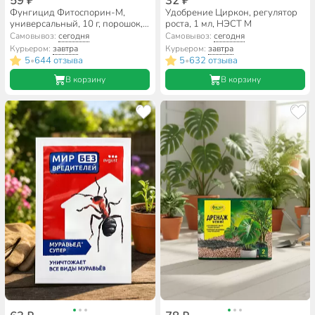
59 ₽
32 ₽
Фунгицид Фитоспорин-М,
Удобрение Циркон, регулятор
универсальный, 10 г, порошок,
роста, 1 мл, НЭСТ М
биофунгицид
Самовывоз:
сегодня
Самовывоз:
сегодня
Курьером:
завтра
Курьером:
завтра
5
644 отзыва
5
632 отзыва
•
•
В корзину
В корзину