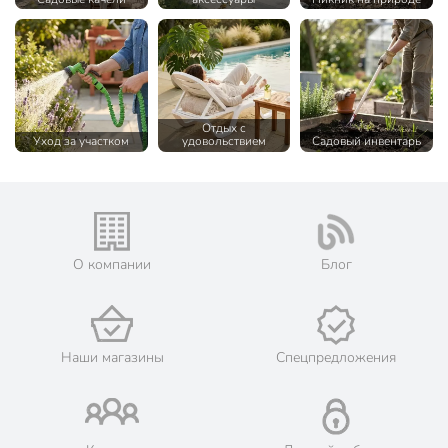
Отдых с
Уход за участком
удовольствием
Садовый инвентарь
О компании
Блог
Наши магазины
Спецпредложения