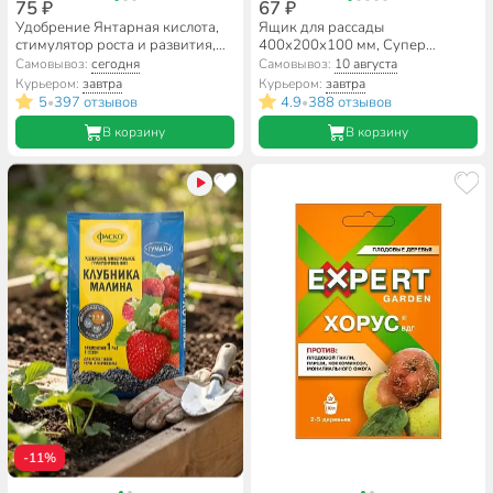
75 ₽
67 ₽
Удобрение Янтарная кислота,
Ящик для рассады
стимулятор роста и развития,
400х200х100 мм, Супер
минеральное, гранулы, 10 г, Joy
Урожай
Самовывоз:
сегодня
Самовывоз:
10 августа
Курьером:
завтра
Курьером:
завтра
5
397 отзывов
4.9
388 отзывов
•
•
В корзину
В корзину
-11%