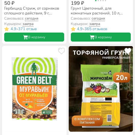
50 ₽
199 ₽
Гербицид Стриж, от сорняков
Грунт Цветочный, для
сплошного действия, 9 г,
комнатных растений, 10 л,
Зеленая аптека Садовода
Фаско
Самовывоз:
сегодня
Самовывоз:
сегодня
Курьером:
завтра
Курьером:
завтра
4.9
371 отзыв
4.9
365 отзывов
•
•
В корзину
В корзину