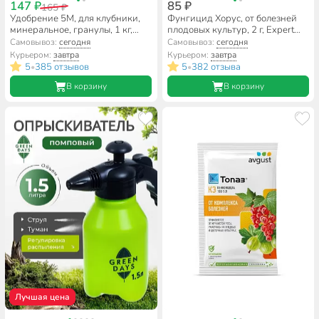
147 ₽
85 ₽
165 ₽
Удобрение 5М, для клубники,
Фунгицид Хорус, от болезней
минеральное, гранулы, 1 кг,
плодовых культур, 2 г, Expert
Фаско
Garden
Самовывоз:
сегодня
Самовывоз:
сегодня
Курьером:
завтра
Курьером:
завтра
5
385 отзывов
5
382 отзыва
•
•
В корзину
В корзину
Лучшая цена