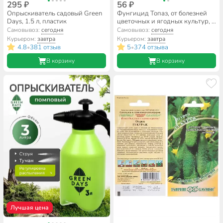
295 ₽
56 ₽
Опрыскиватель садовый Green
Фунгицид Топаз, от болезней
Days, 1.5 л, пластик
цветочных и ягодных культур, 2
мл, Avgust
Самовывоз:
сегодня
Самовывоз:
сегодня
Курьером:
завтра
Курьером:
завтра
4.8
381 отзыв
5
374 отзыва
•
•
В корзину
В корзину
Лучшая цена