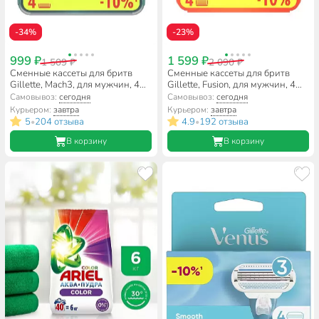
-34%
-23%
999 ₽
1 599 ₽
1 509 ₽
2 090 ₽
Сменные кассеты для бритв
Сменные кассеты для бритв
Gillette, Mach3, для мужчин, 4
Gillette, Fusion, для мужчин, 4
шт
шт, 81372251
Самовывоз:
сегодня
Самовывоз:
сегодня
Курьером:
завтра
Курьером:
завтра
5
204 отзыва
4.9
192 отзыва
•
•
В корзину
В корзину