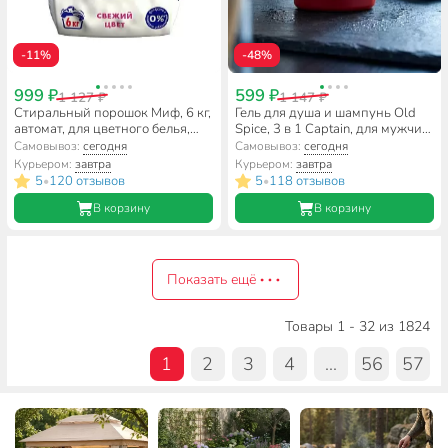
-11%
-48%
999 ₽
599 ₽
1 127 ₽
1 147 ₽
Стиральный порошок Миф, 6 кг,
Гель для душа и шампунь Old
автомат, для цветного белья,
Spice, 3 в 1 Captain, для мужчин,
Свежий цвет
1 л
Самовывоз:
сегодня
Самовывоз:
сегодня
Курьером:
завтра
Курьером:
завтра
5
120 отзывов
5
118 отзывов
•
•
В корзину
В корзину
Показать ещё
Товары 1 - 32 из 1824
1
2
3
4
...
56
57