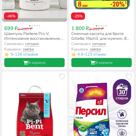
-46%
-25%
699 ₽
1 800 ₽
1 290 ₽
2 390 ₽
Шампунь Pantene Pro-V,
Сменные кассеты для бритв
Интенсивное восстановление,
Gillette, Mach3, для мужчин, 8
900 мл
шт
Самовывоз:
сегодня
Самовывоз:
сегодня
Курьером:
завтра
Курьером:
завтра
5
126 отзывов
4.9
123 отзыва
•
•
В корзину
В корзину