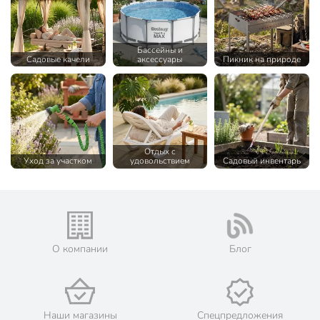
Бассейны и
Садовые качели
аксессуары
Пикник на природе
Отдых с
Уход за участком
удовольствием
Садовый инвентарь
О компании
Блог
Наши магазины
Спецпредложения