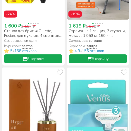
-24%
-19%
1 600 ₽
1 619 ₽
2 117 ₽
1 990 ₽
Станок для бритья Gillette,
Стремянка 1 секция, 3 ступени,
Fusion, для мужчин, 4 сменные
металл, 1.053 м, 150 кг,
кассеты
широкая ступень, WK6018-3A
Самовывоз:
сегодня
Самовывоз:
сегодня
Курьером:
завтра
Курьером:
завтра
5
158 отзывов
4.9
156 отзывов
•
•
В корзину
В корзину