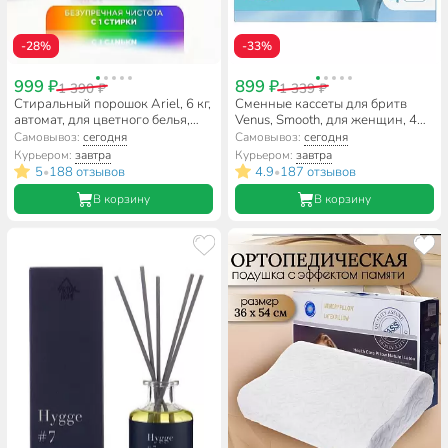
-28%
-33%
999 ₽
899 ₽
1 390 ₽
1 339 ₽
Стиральный порошок Ariel, 6 кг,
Сменные кассеты для бритв
автомат, для цветного белья,
Venus, Smooth, для женщин, 4
Color
шт
Самовывоз:
сегодня
Самовывоз:
сегодня
Курьером:
завтра
Курьером:
завтра
5
188 отзывов
4.9
187 отзывов
•
•
В корзину
В корзину