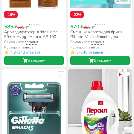
-16%
-22%
585 ₽
670 ₽
699 ₽
859 ₽
Аромадиффузор Arida Home,
Сменные кассеты для бритв
50 мл, Hygge Манго, АР 100-
Gillette, Venus Smooth, для
008
женщин, 2 шт
Самовывоз:
сегодня
Самовывоз:
сегодня
Курьером:
завтра
Курьером:
завтра
4.9
148 отзывов
5
146 отзывов
•
•
В корзину
В корзину