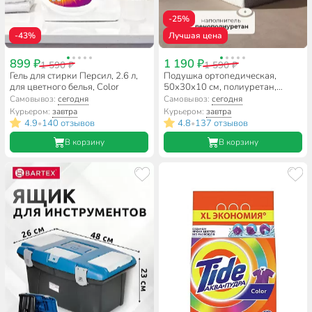
-25%
-43%
Лучшая цена
899 ₽
1 190 ₽
1 590 ₽
1 590 ₽
Гель для стирки Персил, 2.6 л,
Подушка ортопедическая,
для цветного белья, Color
50х30х10 см, полиуретан,
чехол 100% полиэстер, кант, с
Самовывоз:
сегодня
Самовывоз:
сегодня
эффектом памяти, мягкая,
Курьером:
завтра
Курьером:
завтра
Silvano, AI-1607001, белая
4.9
140 отзывов
4.8
137 отзывов
•
•
В корзину
В корзину