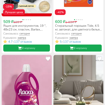
-15%
Лучшая цена
-42%
509 ₽
600 ₽
599 ₽
1 034 ₽
Ящик для инструментов, 19 '',
Стиральный порошок Tide, 4.5
48х23 см, пластик, Bartex,
кг, автомат, для цветного белья,
морозостойкий замок,
Color
Самовывоз:
сегодня
Самовывоз:
сегодня
27802203
Курьером:
завтра
Курьером:
завтра
4.7
137 отзывов
5
137 отзывов
•
•
В корзину
В корзину