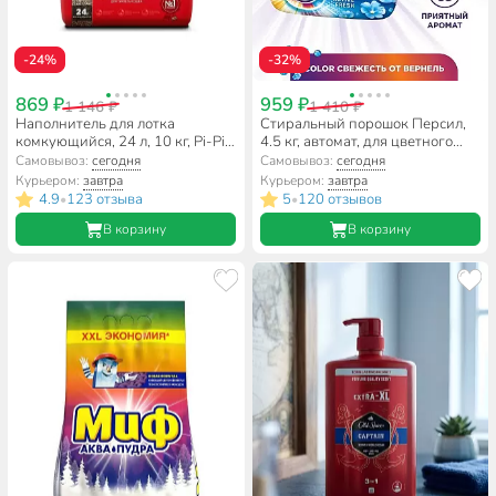
-24%
-32%
869 ₽
959 ₽
1 146 ₽
1 410 ₽
Наполнитель для лотка
Стиральный порошок Персил,
комкующийся, 24 л, 10 кг, Pi-Pi
4.5 кг, автомат, для цветного
Bent
белья, свежесть от Vernel, Color
Самовывоз:
сегодня
Самовывоз:
сегодня
Курьером:
завтра
Курьером:
завтра
4.9
123 отзыва
5
120 отзывов
•
•
В корзину
В корзину