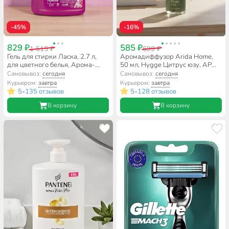
-45%
-16%
829 ₽
585 ₽
1 515 ₽
699 ₽
Гель для стирки Ласка, 2.7 л,
Аромадиффузор Arida Home,
для цветного белья, Арома-
50 мл, Hygge Цитрус юзу, АР
уход
100-031
Самовывоз:
сегодня
Самовывоз:
сегодня
Курьером:
завтра
Курьером:
завтра
5
135 отзывов
5
128 отзывов
•
•
В корзину
В корзину