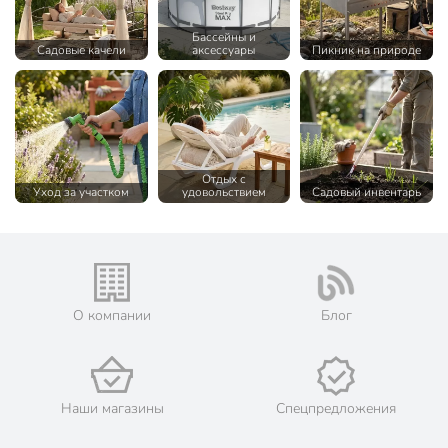
Бассейны и
Садовые качели
аксессуары
Пикник на природе
Отдых с
Уход за участком
удовольствием
Садовый инвентарь
О компании
Блог
Наши магазины
Спецпредложения