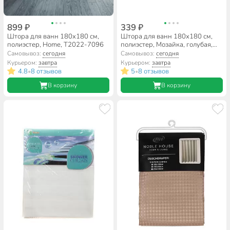
899 ₽
339 ₽
Штора для ванн 180х180 см,
Штора для ванн 180х180 см,
полиэстер, Home, T2022-7096
полиэстер, Мозайка, голубая,
A310060
Самовывоз:
сегодня
Самовывоз:
сегодня
Курьером:
завтра
Курьером:
завтра
4.8
8 отзывов
5
8 отзывов
•
•
В корзину
В корзину