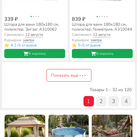
339 ₽
839 ₽
Штора для ванн 180х180 см,
Штора для ванн 180х180 см,
полиэстер, Зигзаг, A310062
полиэстер, Геометрия, A310044
Самовывоз:
12 августа
Самовывоз:
12 августа
Курьером:
завтра
Курьером:
завтра
4.1
5 отзывов
5
5 отзывов
•
•
В корзину
В корзину
Показать ещё
Товары 1 - 32 из 120
1
2
3
4