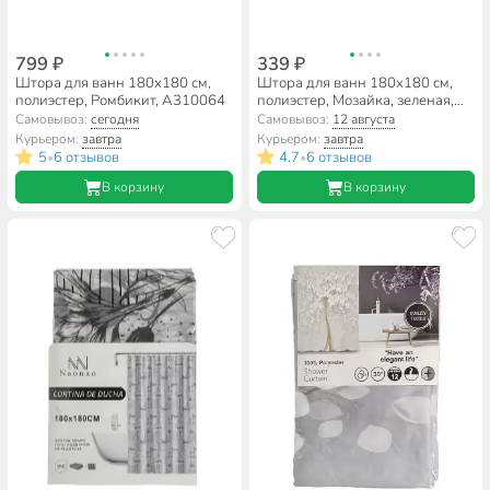
799 ₽
339 ₽
Штора для ванн 180х180 см,
Штора для ванн 180х180 см,
полиэстер, Ромбикит, A310064
полиэстер, Мозайка, зеленая,
A310061
Самовывоз:
сегодня
Самовывоз:
12 августа
Курьером:
завтра
Курьером:
завтра
5
6 отзывов
4.7
6 отзывов
•
•
В корзину
В корзину