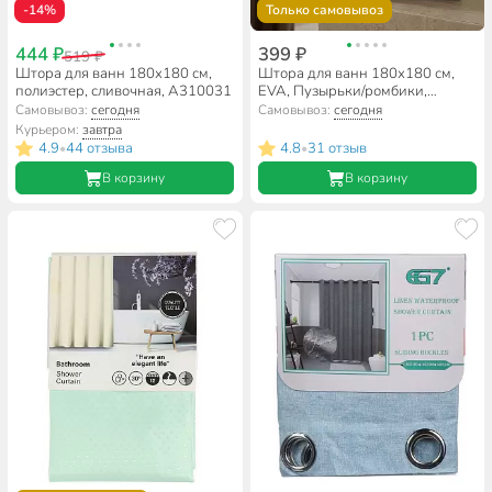
-14%
Только самовывоз
444 ₽
399 ₽
519 ₽
Штора для ванн 180х180 см,
Штора для ванн 180х180 см,
полиэстер, сливочная, A310031
EVA, Пузырьки/ромбики,
капучино, Y8-2920
Самовывоз:
сегодня
Самовывоз:
сегодня
Курьером:
завтра
4.9
44 отзыва
4.8
31 отзыв
•
•
В корзину
В корзину