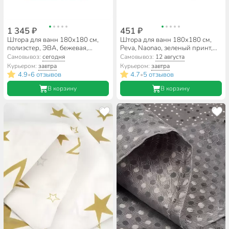
1 345 ₽
451 ₽
Штора для ванн 180х180 см,
Штора для ванн 180х180 см,
полиэстер, ЭВА, бежевая,
Peva, Naonao, зеленый принт,
A310018
A310150
Самовывоз:
сегодня
Самовывоз:
12 августа
Курьером:
завтра
Курьером:
завтра
4.9
6 отзывов
4.7
5 отзывов
•
•
В корзину
В корзину