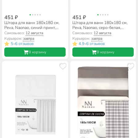
451 ₽
451 ₽
Штора для ванн 180х180 см,
Штора для ванн 180х180 см,
Peva, Naonao, синий принт,
Peva, Naonao, серо-белая,
A310147
A310142
Самовывоз:
12 августа
Самовывоз:
12 августа
Курьером:
завтра
Курьером:
завтра
5
6 отзывов
4.9
6 отзывов
•
•
В корзину
В корзину