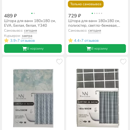
Только самовывоз
489 ₽
729 ₽
Штора для ванн 180х180 см,
Штора для ванн 180х180 см,
EVA, Белая, белая, Y340
полиэстер, светло-бежевая,
лавсан, A310123
Самовывоз:
сегодня
Самовывоз:
сегодня
Курьером:
завтра
3.9
7 отзывов
4.4
7 отзывов
•
•
В корзину
В корзину