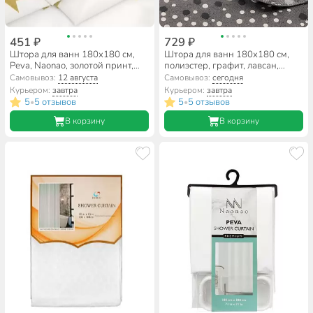
451 ₽
729 ₽
Штора для ванн 180х180 см,
Штора для ванн 180х180 см,
Peva, Naonao, золотой принт,
полиэстер, графит, лавсан,
A310135
A310124
Самовывоз:
12 августа
Самовывоз:
сегодня
Курьером:
завтра
Курьером:
завтра
5
5 отзывов
5
5 отзывов
•
•
В корзину
В корзину