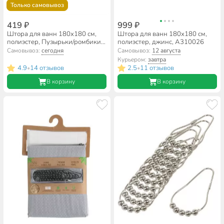
Только самовывоз
419 ₽
999 ₽
Штора для ванн 180х180 см,
Штора для ванн 180х180 см,
полиэстер, Пузырьки/ромбики,
полиэстер, джинс, A310026
зеленая, Y8-2919
Самовывоз:
сегодня
Самовывоз:
12 августа
Курьером:
завтра
4.9
14 отзывов
2.5
11 отзывов
•
•
В корзину
В корзину