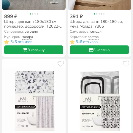
899 ₽
391 ₽
Штора для ванн 180х180 см,
Штора для ванн 180х180 см,
полиэстер, Водоросли, T2022-
Peva, Услада, Y305
7095
Самовывоз:
сегодня
Самовывоз:
сегодня
Курьером:
завтра
Курьером:
завтра
5
6 отзывов
5
6 отзывов
•
•
В корзину
В корзину