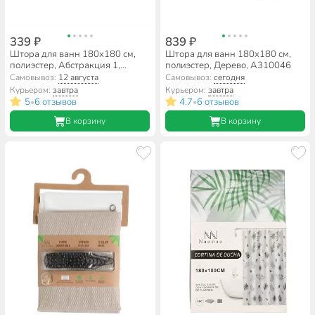
339 ₽
839 ₽
Штора для ванн 180х180 см,
Штора для ванн 180х180 см,
полиэстер, Абстракция 1,
полиэстер, Дерево, A310046
A310057
Самовывоз:
12 августа
Самовывоз:
сегодня
Курьером:
завтра
Курьером:
завтра
5
6 отзывов
4.7
6 отзывов
•
•
В корзину
В корзину