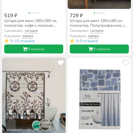
519 ₽
729 ₽
Штора для ванн 180х180 см,
Штора для ванн 180х180 см,
полиэстер, кофе с молоком,
полиэстер, Полупрозрачная, с
A310030
кольцами, T2023-002
Самовывоз:
сегодня
Самовывоз:
сегодня
Курьером:
завтра
Курьером:
завтра
5
10 отзывов
5
9 отзывов
•
•
В корзину
В корзину