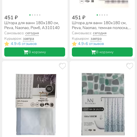
451 ₽
451 ₽
Штора для ванн 180х180 см,
Штора для ванн 180х180 см,
Peva, Naonao, Ромб, A310140
Peva, Naonao, темная полоска,
A310130
Самовывоз:
сегодня
Самовывоз:
сегодня
Курьером:
завтра
Курьером:
завтра
4.9
6 отзывов
4.9
6 отзывов
•
•
В корзину
В корзину