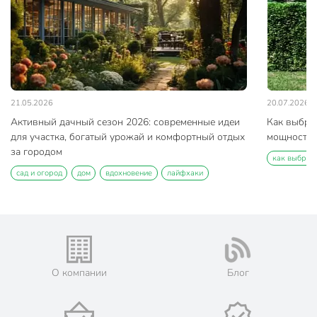
21.05.2026
20.07.2026
Активный дачный сезон 2026: современные идеи
Как выбра
для участка, богатый урожай и комфортный отдых
мощность и
за городом
как выбрат
сад и огород
дом
вдохновение
лайфхаки
О компании
Блог