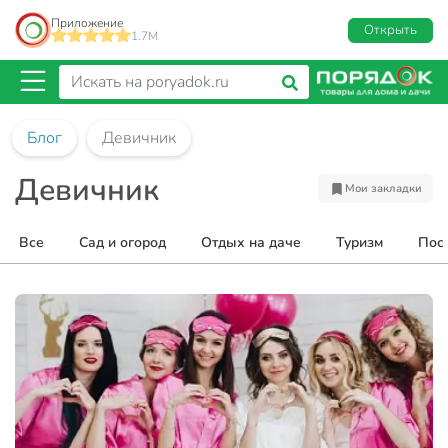
Приложение
Открыть
1.7M
Блог
Девичник
Девичник
Мои закладки
Все
Сад и огород
Отдых на даче
Туризм
Пос