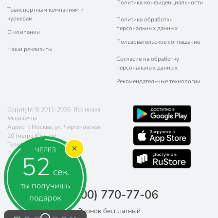
Политика конфиденциальности
Транспортным компаниям и
курьерам
Политика обработки
персональных данных
О компании
Пользовательское соглашение
Наши реквизиты
Согласие на обработку
персональных данных
Рекомендательные технологии
Copyright © 2011-2026. Все права
защищены.
Адрес: г. Москва, ул. Чертановская
20 (метро Южная)
Телефон:
8 (800) 770-77-06
ЧЕРЕЗ
Почта:
sales@poryadok.ru
50
сек.
ты получишь
8 (800) 770-77-06
подарок
Звонок бесплатный