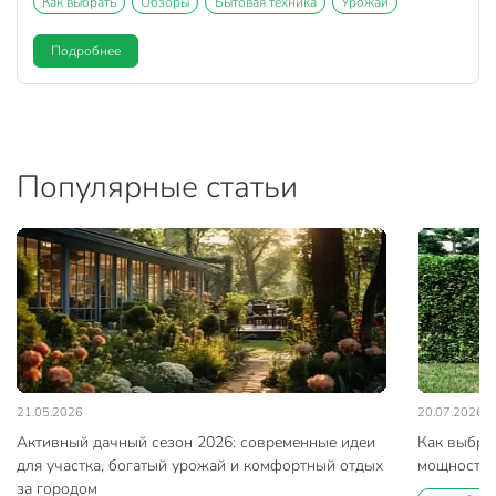
Как выбрать
Обзоры
Бытовая техника
Урожай
Подробнее
Популярные статьи
21.05.2026
20.07.2026
Активный дачный сезон 2026: современные идеи
Как выбра
для участка, богатый урожай и комфортный отдых
мощность и
за городом