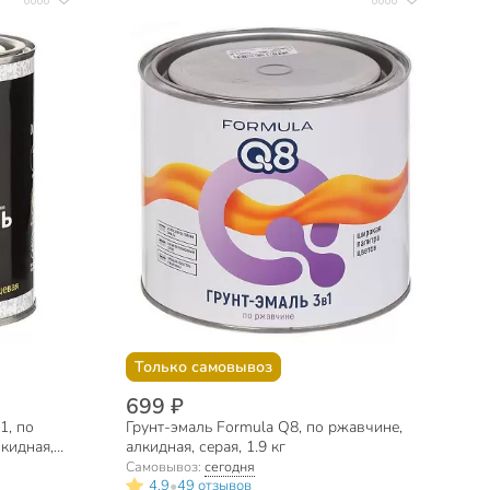
Только самовывоз
699 ₽
1, по
Грунт-эмаль Formula Q8, по ржавчине,
кидная,
алкидная, серая, 1.9 кг
Самовывоз:
сегодня
•
4.9
49 отзывов