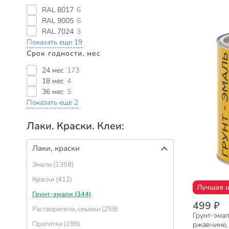
RAL 8017
6
RAL 9005
6
RAL 7024
3
Показать еще 19
Срок годности, мес
24 мес
173
18 мес
4
36 мес
5
Показать еще 2
Лаки. Краски. Клеи:
Лаки, краски
Эмали (1359)
Краски (412)
Лучшая 
Грунт-эмали (344)
499 ₽
Растворители, смывки (259)
Грунт-эмал
Пропитки (198)
ржавчине,