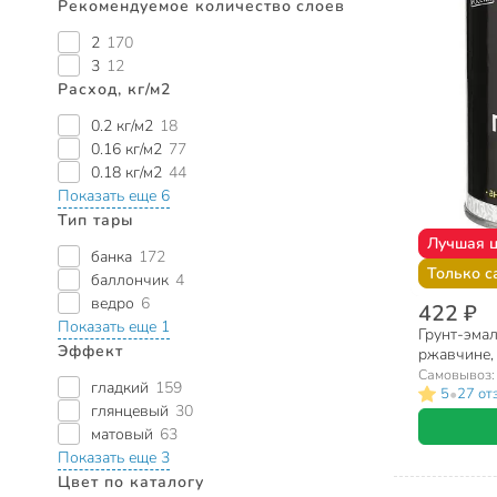
Рекомендуемое количество слоев
2
170
3
12
Расход, кг/м2
0.2 кг/м2
18
0.16 кг/м2
77
0.18 кг/м2
44
Показать еще 6
Тип тары
Лучшая 
банка
172
Только с
баллончик
4
ведро
6
422 ₽
Показать еще 1
Грунт-эмал
Эффект
ржавчине,
полуглянце
Самовывоз
гладкий
159
•
5
27 от
глянцевый
30
матовый
63
Показать еще 3
Цвет по каталогу