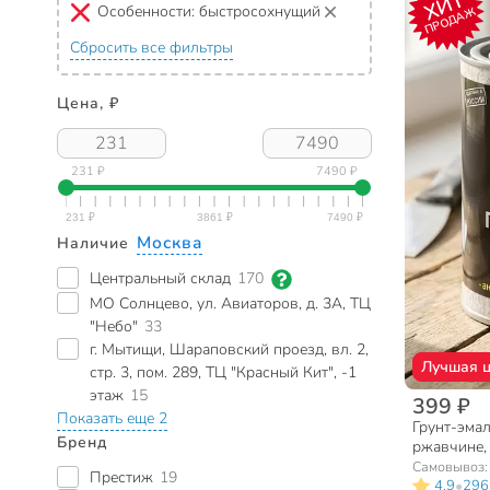
ХИТ
Особенности:
быстросохнущий
ПРОДАЖ
Сбросить все фильтры
Цена, ₽
231 ₽
7490 ₽
Москва
Наличие
Центральный склад
170
МО Солнцево, ул. Авиаторов, д. 3А, ТЦ
"Небо"
33
г. Мытищи, Шараповский проезд, вл. 2,
Лучшая 
стр. 3, пом. 289, ТЦ "Красный Кит", -1
этаж
15
399 ₽
Показать еще 2
Грунт-эмал
Бренд
ржавчине,
полуглянце
Самовывоз
Престиж
19
•
4.9
296