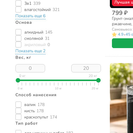
Лучшая 
3в1
339
влагостойкий
321
799 ₽
Показать еще 6
Грунт-эмал
Основа
ржавчине,
полуглянце
Самовывоз
алкидный
145
•
4.9
45 
смоляной
31
акриловый
0
Показать еще 2
Вес, кг
0 кг
20 кг
Способ нанесения
валик
178
кисть
178
краскопульт
174
Тип работ