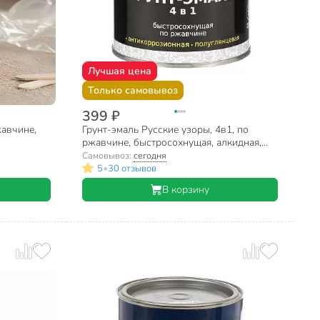
Лучшая цена
Только самовывоз
399 ₽
жавчине,
Грунт-эмаль Русские узоры, 4в1, по
ржавчине, быстросохнущая, алкидная,
полуглянцевая, синяя, 0.8 кг
Самовывоз:
сегодня
•
5
30 отзывов
В корзину