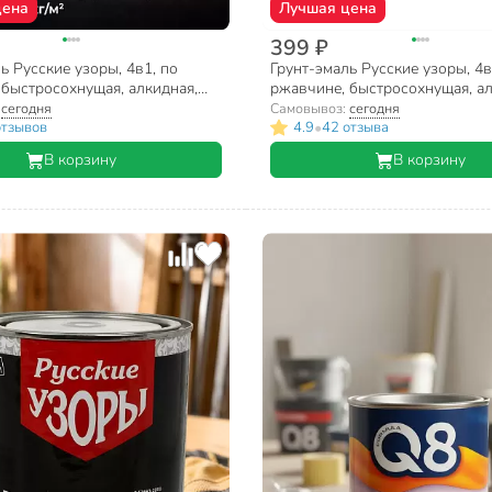
цена
Лучшая цена
399 ₽
ь Русские узоры, 4в1, по
Грунт-эмаль Русские узоры, 4в
 быстросохнущая, алкидная,
ржавчине, быстросохнущая, ал
вая, черная, 1.8 кг
полуглянцевая, красно-коричне
:
сегодня
Самовывоз:
сегодня
кг
•
отзывов
4.9
42 отзыва
В корзину
В корзину