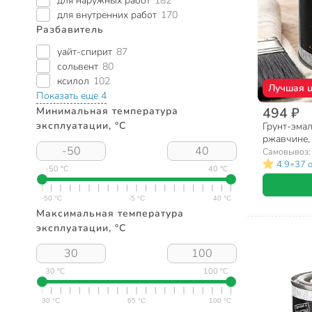
для наружных работ
182
для внутренних работ
170
Разбавитель
уайт-спирит
87
сольвент
80
ксилол
102
Лучшая 
Показать еще 4
494 ₽
Минимальная температура
эксплуатации, °C
Грунт-эмал
ржавчине,
полуглянце
Самовывоз
•
4.9
37 
-50 °C
40 °C
Максимальная температура
эксплуатации, °C
30 °C
100 °C