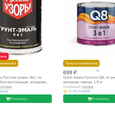
цена
амовывоз
Только самовывоз
699 ₽
ь Русские узоры, 4в1, по
Грунт-эмаль Formula Q8, по р
 быстросохнущая, алкидная,
алкидная, черная, 1.9 кг
вая, зеленая, 0.8 кг
:
сегодня
Самовывоз:
сегодня
•
зывов
5
18 отзывов
В корзину
В корзину