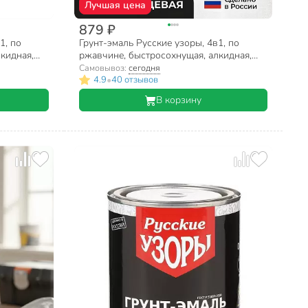
Лучшая цена
879 ₽
1, по
Грунт-эмаль Русские узоры, 4в1, по
кидная,
ржавчине, быстросохнущая, алкидная,
вая, 0.8
полуглянцевая, серая, 1.8 кг
Самовывоз:
сегодня
•
4.9
40 отзывов
В корзину