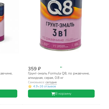
359 ₽
жавчине,
Грунт-эмаль Formula Q8, по ржавчине,
алкидная, серая, 0.8 кг
Самовывоз:
сегодня
•
4.9
16 отзывов
В корзину