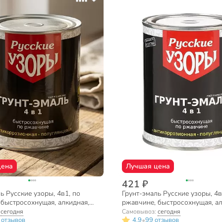
цена
Лучшая цена
421 ₽
ь Русские узоры, 4в1, по
Грунт-эмаль Русские узоры, 4в
 быстросохнущая, алкидная,
ржавчине, быстросохнущая, ал
вая, черная, 0.8 кг
полуглянцевая, серая, 0.8 кг
:
сегодня
Самовывоз:
сегодня
•
 отзывов
4.9
99 отзывов