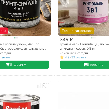
цена
Только самовывоз
349 ₽
ь Русские узоры, 4в1, по
Грунт-эмаль Formula Q8, по р
 быстросохнущая, алкидная,
алкидная, серая, 0.9 кг
вая, белая, 0.8 кг
:
сегодня
Самовывоз:
сегодня
•
отзывов
4.9
32 отзыва
В корзину
В корзину