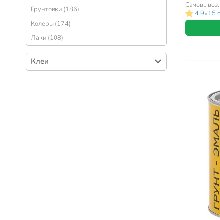
черная, 0.9
Самовывоз
Грунтовки (186)
•
4.9
15 
Колеры (174)
Лаки (108)
Клеи
Клеи универсальные (199)
Клеи для обоев (81)
Холодная сварка (34)
Жидкое стекло (8)