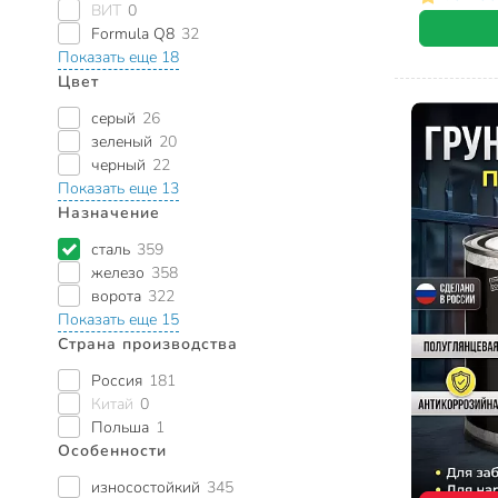
ВИТ
0
Formula Q8
32
Показать еще 18
Цвет
серый
26
зеленый
20
черный
22
Показать еще 13
Назначение
сталь
359
железо
358
ворота
322
Показать еще 15
Страна производства
Россия
181
Китай
0
Польша
1
Особенности
износостойкий
345