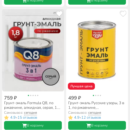
В корзину
В корзину
Лучшая цена
759 ₽
499 ₽
Грунт-эмаль Formula Q8, по
Грунт-эмаль Русские узоры, 3 в
ржавчине, алкидная, серая, 1.8
1, по ржавчине,
кг
быстросохнущая, алкидная,
Самовывоз:
сегодня
Самовывоз:
сегодня
коричневая, 0.9 кг
4.9
15 отзывов
4.9
12 отзывов
•
•
В корзину
В корзину