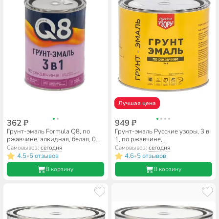
Лучшая цена
362 ₽
949 ₽
Грунт-эмаль Formula Q8, по
Грунт-эмаль Русские узоры, 3 в
ржавчине, алкидная, белая, 0.8
1, по ржавчине,
кг
быстросохнущая, алкидная,
Самовывоз:
сегодня
Самовывоз:
сегодня
черная, 1.9 кг
4.5
6 отзывов
4.6
5 отзывов
•
•
В корзину
В корзину