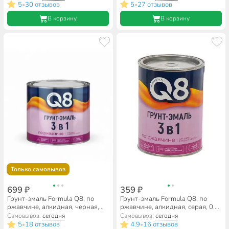
полуглянцевая, синяя, 0.8 кг
полуглянцевая, зеленая, 0.8 кг
5
30 отзывов
5
27 отзывов
•
•
В корзину
В корзину
Только самовывоз
699 ₽
359 ₽
Грунт-эмаль Formula Q8, по
Грунт-эмаль Formula Q8, по
ржавчине, алкидная, черная,
ржавчине, алкидная, серая, 0.8
1.9 кг
кг
Самовывоз:
сегодня
Самовывоз:
сегодня
5
18 отзывов
4.9
16 отзывов
•
•