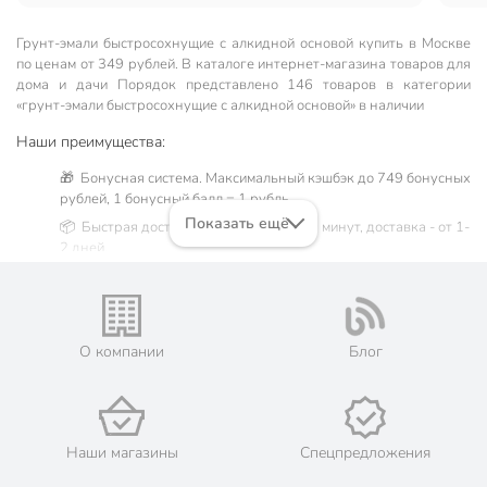
Грунт-эмали быстросохнущие с алкидной основой купить в Москве
по ценам от 349 рублей. В каталоге интернет-магазина товаров для
дома и дачи Порядок представлено 146 товаров в категории
«грунт-эмали быстросохнущие с алкидной основой» в наличии
Наши преимущества:
🎁 Бонусная система. Максимальный кэшбэк до 749 бонусных
рублей, 1 бонусный балл = 1 рубль.
Показать ещё
📦 Быстрая доставка. Самовывоз от 60 минут, доставка - от 1-
2 дней.
🛒 Бесплатный самовывоз из магазинов города Москва.
Жители Московской области могут сделать заказ и оплатить
его онлайн на официальном сайте сети магазинов Порядок.
💳 Оплата: онлайн на сайте интернет-гипермаркета или
О компании
Блог
наличными при получении.
🛍 Скидки, акции, распродажи каждый день!
📜 Только оригинальная продукция. Интернет-гипермаркет
Порядок - официальный представитель ведущих мировых
Наши магазины
Спецпредложения
марок.