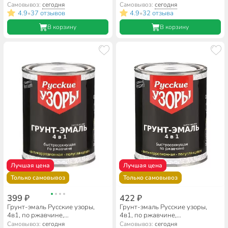
быстросохнущая, алкидная,
кг
Самовывоз:
сегодня
Самовывоз:
сегодня
полуглянцевая, белая, 0.8 кг
4.9
37 отзывов
4.9
32 отзыва
•
•
В корзину
В корзину
Лучшая цена
Лучшая цена
Только самовывоз
Только самовывоз
399 ₽
422 ₽
Грунт-эмаль Русские узоры,
Грунт-эмаль Русские узоры,
4в1, по ржавчине,
4в1, по ржавчине,
быстросохнущая, алкидная,
быстросохнущая, алкидная,
Самовывоз:
сегодня
Самовывоз:
сегодня