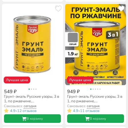
Лучшая цена
Лучшая цена
549 ₽
949 ₽
Грунт-эмаль Русские узоры, 3 в
Грунт-эмаль Русские узоры, 3 в
1, по ржавчине,
1, по ржавчине,
быстросохнущая, алкидная,
быстросохнущая, алкидная,
Самовывоз:
сегодня
Самовывоз:
сегодня
белая, 0.9 кг
серая, 1.9 кг
4.9
12 отзывов
4.9
11 отзывов
•
•
В корзину
В корзину