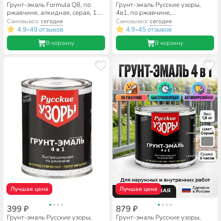
Грунт-эмаль Formula Q8, по
Грунт-эмаль Русские узоры,
ржавчине, алкидная, серая, 1.9
4в1, по ржавчине,
кг
быстросохнущая, алкидная,
Самовывоз:
сегодня
Самовывоз:
сегодня
полуглянцевая, черная, 1.8 кг
4.9
49 отзывов
4.9
45 отзывов
•
•
В корзину
В корзину
Лучшая цена
Лучшая цена
399 ₽
879 ₽
Грунт-эмаль Русские узоры,
Грунт-эмаль Русские узоры,