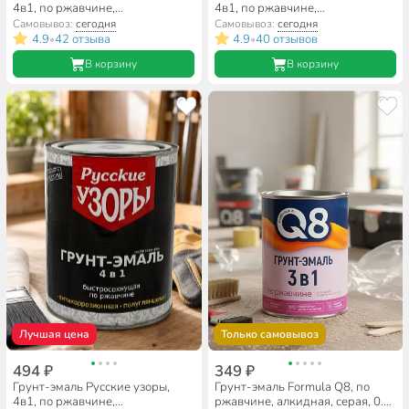
4в1, по ржавчине,
4в1, по ржавчине,
быстросохнущая, алкидная,
быстросохнущая, алкидная,
Самовывоз:
сегодня
Самовывоз:
сегодня
полуглянцевая, красно-
полуглянцевая, серая, 1.8 кг
4.9
42 отзыва
4.9
40 отзывов
•
•
коричневая, 0.8 кг
В корзину
В корзину
Лучшая цена
Только самовывоз
494 ₽
349 ₽
Грунт-эмаль Русские узоры,
Грунт-эмаль Formula Q8, по
4в1, по ржавчине,
ржавчине, алкидная, серая, 0.9