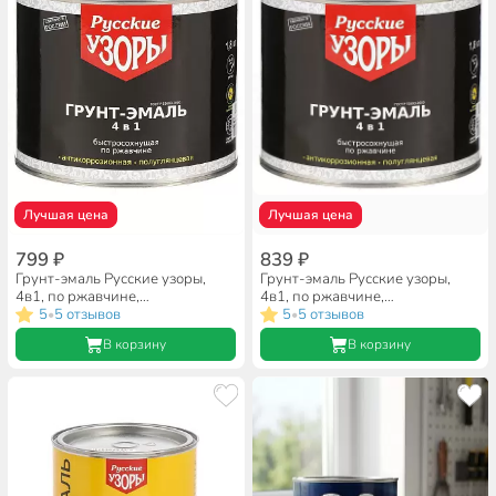
Лучшая цена
Лучшая цена
799 ₽
839 ₽
Грунт-эмаль Русские узоры,
Грунт-эмаль Русские узоры,
4в1, по ржавчине,
4в1, по ржавчине,
быстросохнущая, алкидная,
5
5 отзывов
быстросохнущая, алкидная,
5
5 отзывов
•
•
полуглянцевая, синяя, 1.8 кг
полуглянцевая, зеленая, 1.8 кг
В корзину
В корзину