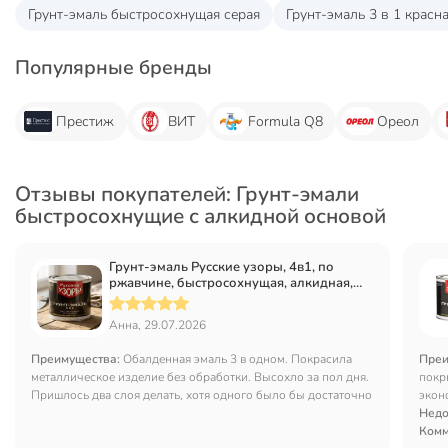
Грунт-эмаль быстросохнущая серая
Грунт-эмаль 3 в 1 красн
Популярные бренды
Престиж
ВИТ
Formula Q8
Ореол
Отзывы покупателей: Грунт-эмали
быстросохнущие с алкидной основой
Грунт-эмаль Русские узоры, 4в1, по
ржавчине, быстросохнущая, алкидная,
полуглянцевая, черная, 0.8 кг
Анна, 29.07.2026
Преимущества:
Обалденная эмаль 3 в одном. Покрасила
Преи
металлическое изделие без обработки. Высохло за пол дня.
покр
Пришлось два слоя делать, хотя одного было бы достаточно
экон
Недо
Комм