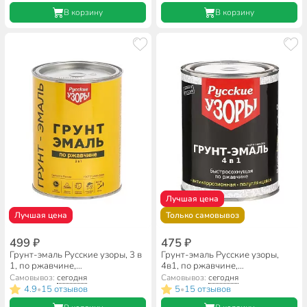
В корзину
В корзину
Лучшая цена
Лучшая цена
Только самовывоз
499 ₽
475 ₽
Грунт-эмаль Русские узоры, 3 в
Грунт-эмаль Русские узоры,
1, по ржавчине,
4в1, по ржавчине,
быстросохнущая, алкидная,
быстросохнущая, алкидная,
Самовывоз:
сегодня
Самовывоз:
сегодня
черная, 0.9 кг
полуглянцевая, желтая, 0.8 кг
4.9
15 отзывов
5
15 отзывов
•
•