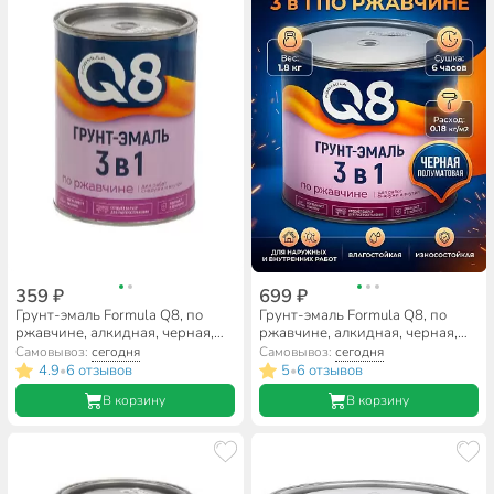
359 ₽
699 ₽
Грунт-эмаль Formula Q8, по
Грунт-эмаль Formula Q8, по
ржавчине, алкидная, черная,
ржавчине, алкидная, черная,
0.8 кг
1.8 кг
Самовывоз:
сегодня
Самовывоз:
сегодня
4.9
6 отзывов
5
6 отзывов
•
•
В корзину
В корзину