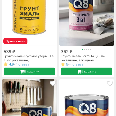
Лучшая цена
539 ₽
362 ₽
Грунт-эмаль Русские узоры, 3 в
Грунт-эмаль Formula Q8, по
1, по ржавчине,
ржавчине, алкидная,
быстросохнущая, алкидная,
4.9
4 отзыва
коричневая, 0.8 кг
5
4 отзыва
•
•
желтая, 0.9 кг
В корзину
В корзину