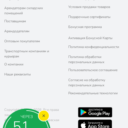
Условия продажи товаров
Арендаторам складских
помещений
Подарочные сертификаты
Поставщикам
Бонусная программа
Арендодателям
Активация Бонусной Карты
Оптовым покупателям
Политика конфиденциальности
Транспортным компаниям и
курьерам
Политика обработки
персональных данных
О компании
Пользовательское соглашение
Наши реквизиты
Согласие на обработку
персональных данных
Рекомендательные технологии
Copyright © 2011-2026. Все права
защищены.
ЧЕРЕЗ
50
Адрес: г. Москва, ул. Чертановская
20 (метро Южная)