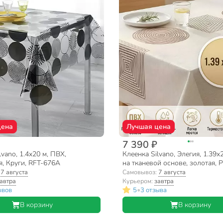
цена
Лучшая цена
7 390 ₽
lvano, 1.4х20 м, ПВХ,
Клеенка Silvano, Элегия, 1.39х
, Круги, RFT-676A
на тканевой основе, золотая,
CR256
:
7 августа
Самовывоз:
7 августа
автра
Курьером:
завтра
•
ывов
5
3 отзыва
В корзину
В корзину