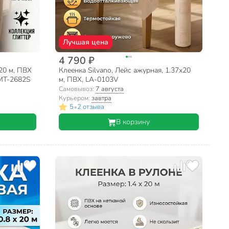
Лучшая цена
4 790 ₽
х20 м, ПВХ
Клеенка Silvano, Лейс ажурная, 1.37х20
 MT-2682S
м, ПВХ, LA-0103V
Самовывоз:
7 августа
Курьером:
завтра
•
5
2 отзыва
В корзину