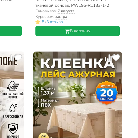
тканевой основе, PW195-R1133-1-2
Самовывоз:
7 августа
Курьером:
завтра
•
5
3 отзыва
В корзину