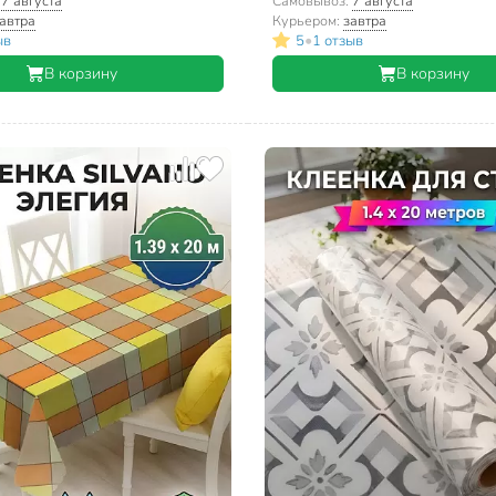
:
7 августа
Самовывоз:
7 августа
автра
Курьером:
завтра
•
ыв
5
1 отзыв
В корзину
В корзину