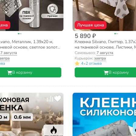
цена
Лучшая цена
5 890 ₽
lvano, Металлик, 1.39х20 м,
Клеенка Silvano, Глиттер, 1.37
невой основе, светлое золото,
на тканевой основе, Листики,
5
:
7 августа
Самовывоз:
7 августа
автра
Курьером:
завтра
•
ыва
4
2 отзыва
В корзину
В корзину