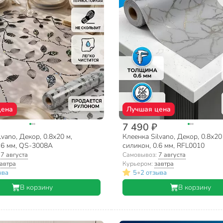
цена
Лучшая цена
7 490 ₽
lvano, Декор, 0.8х20 м,
Клеенка Silvano, Декор, 0.8х20
.6 мм, QS-3008A
силикон, 0.6 мм, RFL0010
:
7 августа
Самовывоз:
7 августа
автра
Курьером:
завтра
•
ыва
5
2 отзыва
В корзину
В корзину