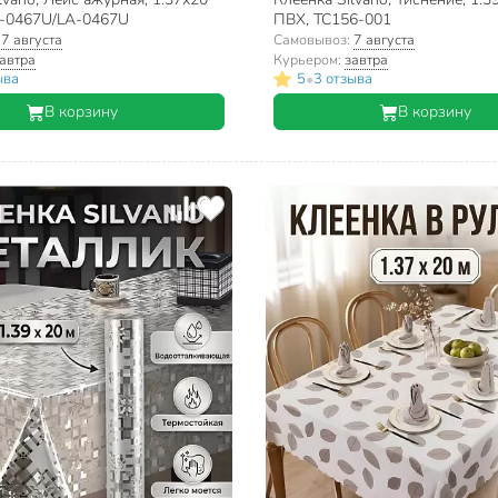
H-0467U/LA-0467U
ПВХ, ТС156-001
:
7 августа
Самовывоз:
7 августа
автра
Курьером:
завтра
•
ыва
5
3 отзыва
В корзину
В корзину