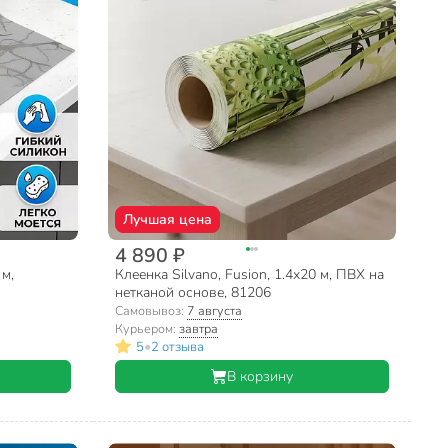
Лучшая цена
4 890 ₽
 м,
Клеенка Silvano, Fusion, 1.4х20 м, ПВХ на
нетканой основе, 81206
Самовывоз:
7 августа
Курьером:
завтра
•
5
2 отзыва
В корзину