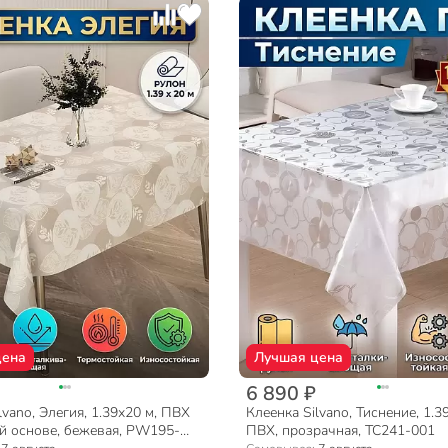
цена
Лучшая цена
6 890 ₽
lvano, Элегия, 1.39х20 м, ПВХ
Клеенка Silvano, Тиснение, 1.3
ой основе, бежевая, PW195-
ПВХ, прозрачная, TC241-001