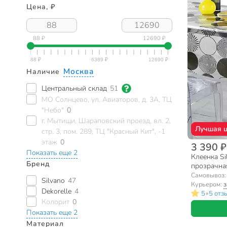
Цена, ₽
88 ₽
12690 ₽
Москва
Наличие
Центральный склад
51
МО Солнцево, ул. Авиаторов, д. 3А, ТЦ
"Небо"
0
г. Мытищи, Шараповский проезд, вл. 2,
Лучшая 
стр. 3, пом. 289, ТЦ "Красный Кит", -1
этаж
0
3 390 ₽
Показать еще 2
Клеенка Si
Бренд
прозрачная
Самовывоз
Silvano
47
Курьером:
з
Dekorelle
4
•
5
5 отз
Колорит
0
Показать еще 2
Материал