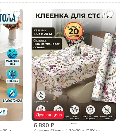
Лучшая цена
6 890 ₽
9х20 м,
Клеенка Silvano, 1.39х20 м, ПВХ на