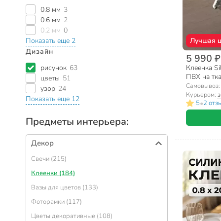
0.8 мм
3
0.6 мм
2
0.2 мм
0
Показать еще 2
Лучшая 
Дизайн
5 990 ₽
рисунок
63
Клеенка Si
ПВХ на тка
цветы
51
PW218-03
Самовывоз
узор
24
Курьером:
з
Показать еще 12
•
5
2 отз
Предметы интерьера:
Декор
Свечи (215)
Клеенки (184)
Вазы для цветов (133)
Фоторамки (117)
Цветы декоративные (108)