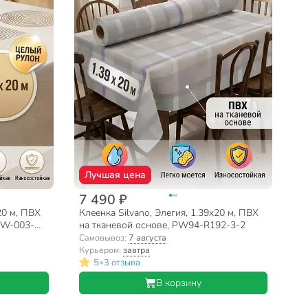
Лучшая цена
7 490 ₽
20 м, ПВХ
Клеенка Silvano, Элегия, 1.39х20 м, ПВХ
 PW-003-
на тканевой основе, PW94-R192-3-2
Самовывоз:
7 августа
Курьером:
завтра
•
5
3 отзыва
В корзину