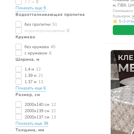
2.2 м
0
м, ПВХ, L
Показать еще 9
Самовывоз
Водоотталкивающая пропитка
Курьером:
з
•
5
3 отз
без пропитки
51
водонепроницаемые
0
Кружево
без кружева
45
с кружевом
6
Ширина, м
1.4 м
12
1.39 м
21
1.37 м
13
Показать еще 6
Размер, см
2000х140 см
12
2000х139 см
21
2000х137 см
13
Показать еще 38
Толщина, мм