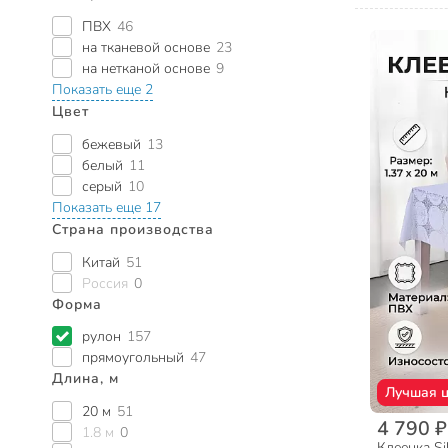
ПВХ
46
на тканевой основе
23
на нетканой основе
9
Показать еще 2
Цвет
бежевый
13
белый
11
серый
10
Показать еще 17
Страна производства
Китай
51
Россия
0
Форма
рулон
157
прямоугольный
47
Длина, м
Лучшая 
20 м
51
4 790 ₽
1.8 м
0
Клеенка Si