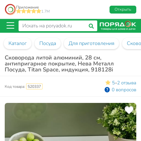
Приложение
Открыть
1.7M
Каталог
Посуда
Для приготовления
Сков
Сковорода литой алюминий, 28 см,
антипригарное покрытие, Нева Металл
Посуда, Titan Space, индукция, 918128i
5
2 отзыва
•
Код товара:
520337
0 вопросов