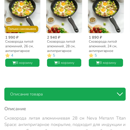
Только самовывоз
1 990 ₽
2 940 ₽
1 890 ₽
Сковорода литой
Сковорода литой
Сковорода литой
алюминий, 26 см,
алюминий, 28 см,
алюминий, 24 см,
антипригарное
антипригарное
антипригарное
4
5
5
покрытие, Нева
покрытие, Нева
покрытие, Нева
Металл Посуда, Titan
Металл Посуда, Titan
Металл Посуда, Titan
В корзину
В корзину
В корзину
Space, индукция,
Space, индукция,
Space, индукция,
918126i
918128i
918124i
Описание товара
Описание
Сковорода литая алюминиевая 28 см Neva Металл Titan
Space: антипригарное покрытие, подходит для индукции и