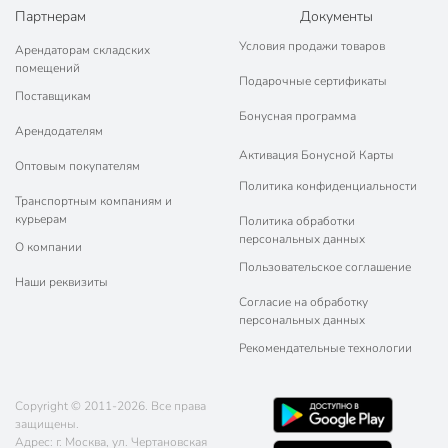
посудомоечной
машине
Партнерам
Документы
машины
Условия продажи товаров
Арендаторам складских
Тип антипригарного покрытия
мраморный
помещений
Подарочные сертификаты
Поставщикам
без крышки
Крышка в комплекте
Бонусная программа
Подобрать крышку?
Арендодателям
Активация Бонусной Карты
Оптовым покупателям
без съемной
Съемная ручка
Политика конфиденциальности
ручки
Транспортным компаниям и
курьерам
Политика обработки
Набор
поштучно
персональных данных
О компании
Форма
круглый
Пользовательское соглашение
Наши реквизиты
С подставкой
без подставки
Согласие на обработку
персональных данных
Материал
литой алюминий
Рекомендательные технологии
Цвет
черный
Copyright © 2011-2026. Все права
с толстым дном
защищены.
Особенности конструкции
глубокий
Адрес: г. Москва, ул. Чертановская