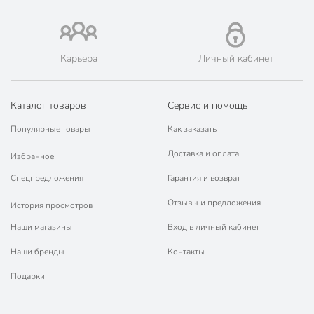
Диаметр, см
28 см
Толщина дна, мм
6.4 мм
Карьера
Личный кабинет
Толщина стенок, мм
6.4 мм
Диаметр дна, см
22.5 см
Каталог товаров
Сервис и помощь
Высота борта, мм
55 мм
Популярные товары
Как заказать
Нева Металл
Доставка и оплата
Избранное
Бренд
Посуда
Спецпредложения
Гарантия и возврат
Страна производства
Россия
Отзывы и предложения
История просмотров
Нева Металл Titan
Коллекция
Наши магазины
Вход в личный кабинет
Space
Наши бренды
Контакты
с антипригарным
Антипригарное покрытие
покрытием
Подарки
для
Можно мыть в посудомоечной