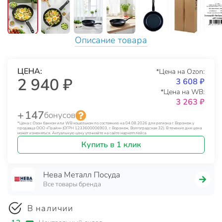
Описание товара
ЦЕНА:
*Цена на Ozon:
2 940 ₽
3 608 ₽
*Цена на WB:
3 263 ₽
+ 147
бонусов
*Цена с Озон банком или WB кошельком по состоянию на 04.08.2026 для региона г. Воронеж у
продавца ООО «Прайм» (ОГРН 1233600006903, г. Воронеж, Волгоградская 32). В течение дня цена
может изменяться. Актуальную цену уточняйте на сайте маркетплейса.
Купить в 1 клик
Нева Металл Посуда
Все товары бренда
В наличии