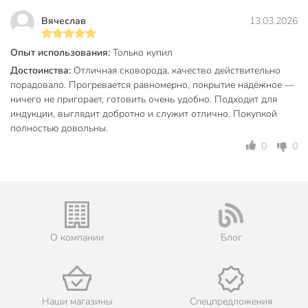
Частые вопросы:
Вячеслав
13.03.2026
Подходит ли эта сковорода для индукционной плиты?
Опыт использования:
Только купил
Да, дно сковороды специально спроектировано для
индукционных плит, а также совместимо с газовыми,
Достоинства:
Отличная сковорода, качество действительно
электрическими и стеклокерамическими.
порадовало. Прогревается равномерно, покрытие надёжное —
ничего не пригорает, готовить очень удобно. Подходит для
Что лучше для жарки без масла — литой алюминий или
индукции, выглядит добротно и служит отлично. Покупкой
другие материалы?
полностью довольны.
0
0
Литой алюминий с антипригарным покрытием Titan Space
обеспечивает быстрый и равномерный нагрев, что
позволяет готовить без масла и легко очищать сковороду
после использования.
Какой размер сковороды выбрать для семьи?
О компании
Блог
Диаметр 28 см оптимален для семьи из 3-5 человек,
подходит для приготовления основных блюд, завтраков и
ужинов.
Наши магазины
Спецпредложения
Техническая информация