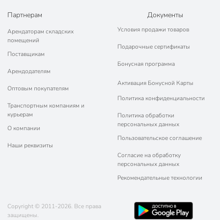
Цвет
черный
Партнерам
Документы
глубокий
Условия продажи товаров
Арендаторам складских
Особенности конструкции
с толстым дном
помещений
с ручкой
Подарочные сертификаты
Поставщикам
Тип
универсальный
Бонусная программа
Арендодателям
для рыбы
Активация Бонусной Карты
Оптовым покупателям
для курицы
Политика конфиденциальности
для мяса
Транспортным компаниям и
Назначение
для яичницы
курьерам
Политика обработки
для омлета
персональных данных
О компании
для оладий
Пользовательское соглашение
Наши реквизиты
для газовых плит
Согласие на обработку
для
персональных данных
стеклокерамических
Рекомендательные технологии
Совместимые плиты
плит
для электрических
Copyright © 2011-2026. Все права
плит
защищены.