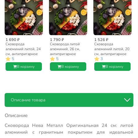
1 690 ₽
1 790 ₽
1 526 ₽
Сковорода
Сковорода литой
Сковорода
алюминий литой, 24
алюминий, 26 см,
алюминий литой, 20
см, антипригарное
антипригарное
см, антипригарное
5
5
3
покрытие, Нева
покрытие, Нева
покрытие, Нева
Металл Посуда,
Металл Посуда,
Металл Посуда,
В корзину
В корзину
В корзину
Оригинальная,
Оригинальная,
Оригинальная,
низкая, 4524
низкая, 4526
низкая, 4520
Описание товара
Описание
Сковорода Нева Металл Оригинальная 24 см: литой
алюминий с гранитным покрытием для идеальной