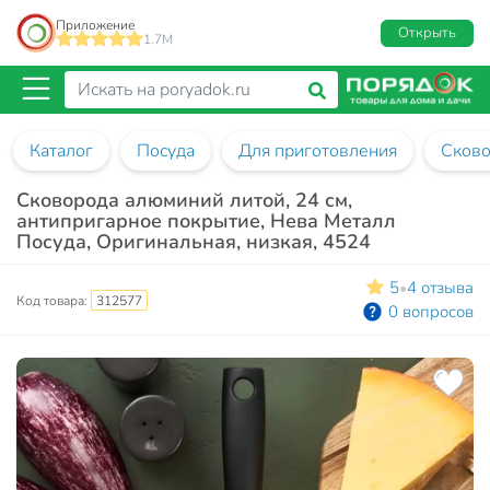
Приложение
Открыть
1.7M
Каталог
Посуда
Для приготовления
Сков
Сковорода алюминий литой, 24 см,
антипригарное покрытие, Нева Металл
Посуда, Оригинальная, низкая, 4524
5
4 отзыва
•
Код товара:
312577
0 вопросов