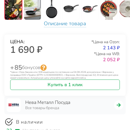
Описание товара
ЦЕНА:
*Цена на Ozon:
1 690 ₽
2 143 ₽
*Цена на WB:
2 052 ₽
+ 85
бонусов
*Цена с Озон банком или WB кошельком по состоянию на 04.08.2026 для региона г. Воронеж у
продавца ООО «Прайм» (ОГРН 1233600006903, г. Воронеж, Волгоградская 32). В течение дня цена
может изменяться. Актуальную цену уточняйте на сайте маркетплейса.
Купить в 1 клик
Нева Металл Посуда
Все товары бренда
В наличии