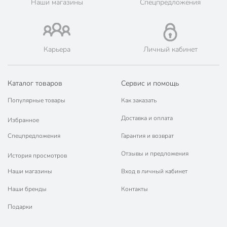
с антипригарным
Наши магазины
Спецпредложения
Антипригарное покрытие
покрытием
для
Можно мыть в посудомоечной
посудомоечной
машине
Карьера
Личный кабинет
машины
Тип антипригарного покрытия
гранитный
Каталог товаров
Сервис и помощь
без крышки
Крышка в комплекте
Популярные товары
Как заказать
Подобрать крышку?
Доставка и оплата
Избранное
без съемной
Съемная ручка
Спецпредложения
Гарантия и возврат
ручки
Отзывы и предложения
История просмотров
Набор
поштучно
Наши магазины
Вход в личный кабинет
Форма
круглый
Наши бренды
Контакты
С подставкой
без подставки
Подарки
Материал
литой алюминий