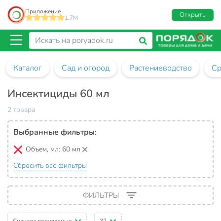
Приложение
Открыть
1.7M
Каталог
Сад и огород
Растениеводство
Ср
Инсектициды 60 мл
2 товара
Выбранные фильтры:
Объем, мл:
60 мл
Сбросить все фильтры
ФИЛЬТРЫ
Сначала популярные
32