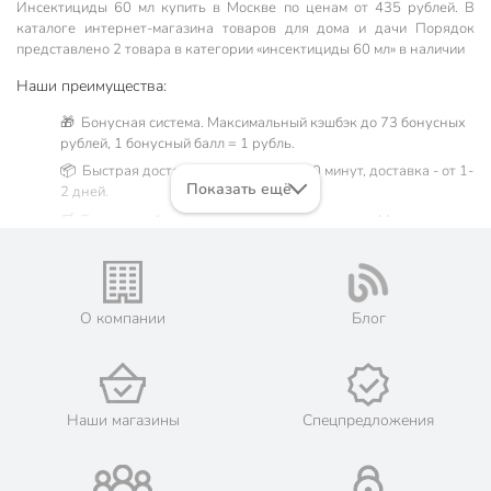
Инсектициды 60 мл купить в Москве по ценам от 435 рублей. В
каталоге интернет-магазина товаров для дома и дачи Порядок
представлено 2 товара в категории «инсектициды 60 мл» в наличии
Наши преимущества:
🎁 Бонусная система. Максимальный кэшбэк до 73 бонусных
рублей, 1 бонусный балл = 1 рубль.
📦 Быстрая доставка. Самовывоз от 60 минут, доставка - от 1-
Показать ещё
2 дней.
🛒 Бесплатный самовывоз из магазинов города Москва.
Жители Московской области могут сделать заказ и оплатить
его онлайн на официальном сайте сети магазинов Порядок.
💳 Оплата: онлайн на сайте интернет-гипермаркета или
наличными при получении.
О компании
Блог
🛍 Скидки, акции, распродажи каждый день!
📜 Только оригинальная продукция. Интернет-гипермаркет
Порядок - официальный представитель ведущих мировых
марок.
Наши магазины
Спецпредложения