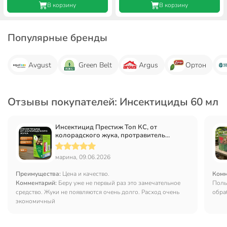
В корзину
В корзину
Популярные бренды
Avgust
Green Belt
Argus
Ортон
Отзывы покупателей: Инсектициды 60 мл
Инсектицид Престиж Топ КС, от
колорадского жука, протравитель
клубней, жидкость, 60 мл
марина, 09.06.2026
Преимущества:
Цена и качество.
Комм
Комментарий:
Беру уже не первый раз это замечательное
Поль
средство. Жуки не появляются очень долго. Расход очень
обра
экономичный
кала