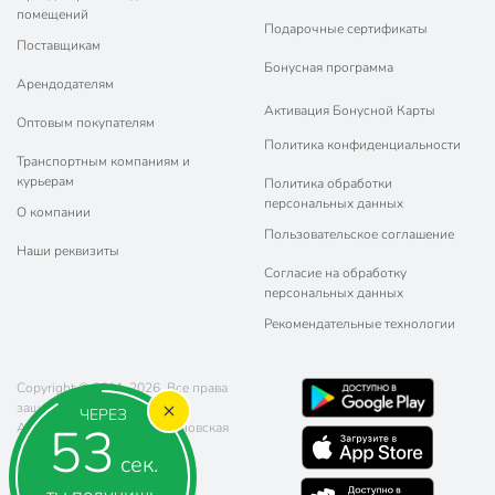
помещений
Подарочные сертификаты
Поставщикам
Бонусная программа
Арендодателям
Активация Бонусной Карты
Оптовым покупателям
Политика конфиденциальности
Транспортным компаниям и
курьерам
Политика обработки
персональных данных
О компании
Пользовательское соглашение
Наши реквизиты
Согласие на обработку
персональных данных
Рекомендательные технологии
Copyright © 2011-2026. Все права
защищены.
ЧЕРЕЗ
53
Адрес: г. Москва, ул. Чертановская
20 (метро Южная)
сек.
Телефон:
8 (800) 770-77-06
Почта:
sales@poryadok.ru