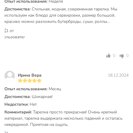
Опыт использования:
Неделя
Достоинства:
Стильная, модная, современная тарелка. Мы
Коллекция
Bronco Mokko
используем как блюдо для сервировки, размер большой,
для
красиво можно разложить бутерброды, суши, роллы...
Можно мыть в посудомоечной
посудомоечной
машине
машины
Набор
поштучно
0
0
Использование в СВЧ
для СВЧ
С рисунком
без рисунка
Ирина Вера
18.12.2024
С крышкой
без крышки
Материал
фарфор
Опыт использования:
Месяц
Достоинства:
Шикарная!
Цвет
бежевый
Недостатки:
Нет
Тип
тарелка
Комментарий:
Тарелка просто прекрасная! Очень крепкий
материал, тарелка выдержала несколько падений и осталась
обеденный
невредимой. Приятная на ощупь.
закусочный