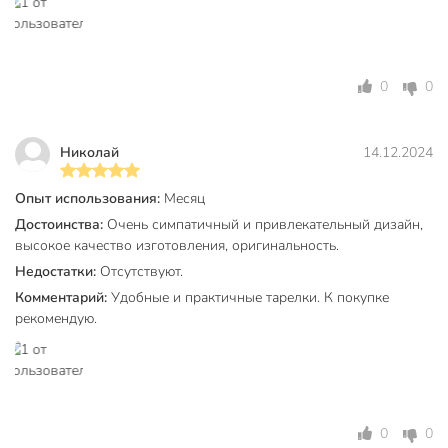
Назначение
десертный
сервировочный
мелкий
0
0
Особенности
премиум
Тематика
в крапинку
Николай
14.12.2024
Форма
круглый
Артикул производителя
62-142
Опыт использования:
Месяц
Достоинства:
Очень симпатичный и привлекательный дизайн,
Модель
Mokko
высокое качество изготовления, оригинальность.
Недостатки:
Отсутствуют.
Вес в упаковке
735 г
Комментарий:
Удобные и практичные тарелки. К покупке
Габариты упаковки
3 x 25 x 25 см
рекомендую.
0
0