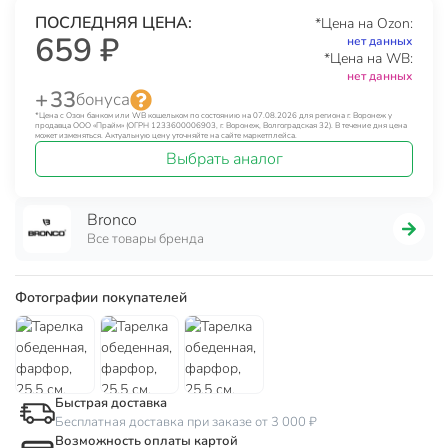
ПОСЛЕДНЯЯ ЦЕНА:
*Цена на Ozon:
659 ₽
нет данных
*Цена на WB:
нет данных
+ 33
бонуса
*Цена с Озон банком или WB кошельком по состоянию на 07.08.2026 для региона г. Воронеж у
продавца ООО «Прайм» (ОГРН 1233600006903, г. Воронеж, Волгоградская 32). В течение дня цена
может изменяться. Актуальную цену уточняйте на сайте маркетплейса.
Выбрать аналог
Bronco
Все товары бренда
Фотографии покупателей
Быстрая доставка
Бесплатная доставка при заказе от 3 000 ₽
Возможность оплаты картой