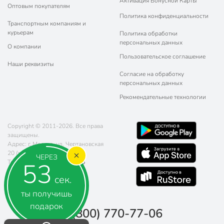
Активация Бонусной Карты
Оптовым покупателям
Политика конфиденциальности
Транспортным компаниям и
курьерам
Политика обработки
персональных данных
О компании
Пользовательское соглашение
Наши реквизиты
Согласие на обработку
персональных данных
Рекомендательные технологии
Copyright © 2011-2026. Все права
защищены.
Адрес: г. Москва, ул. Чертановская
20 (метро Южная)
ЧЕРЕЗ
52
Телефон:
8 (800) 770-77-06
Почта:
sales@poryadok.ru
сек.
ты получишь
подарок
8 (800) 770-77-06