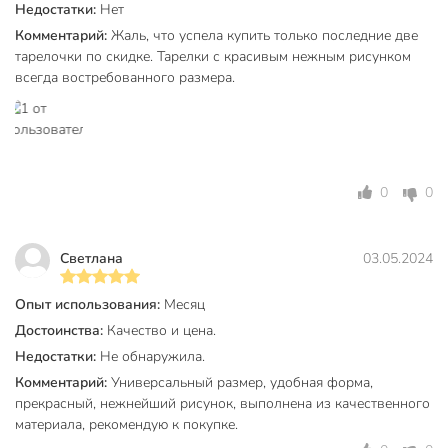
Тип
тарелка
Недостатки:
Нет
Комментарий:
Жаль, что успела купить только последние две
закусочный
тарелочки по скидке. Тарелки с красивым нежным рисунком
десертный
Назначение
всегда востребованного размера.
сервировочный
мелкий
Особенности
премиум
Тематика
с цветами
0
0
Форма
круглый
Артикул производителя
410-130
Светлана
03.05.2024
Модель
Aquarelle
Опыт использования:
Месяц
Вес в упаковке
375 г
Достоинства:
Качество и цена.
Недостатки:
Не обнаружила.
Габариты упаковки
2 x 21 x 21 см
Комментарий:
Универсальный размер, удобная форма,
прекрасный, нежнейший рисунок, выполнена из качественного
материала, рекомендую к покупке.