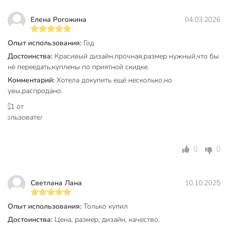
Диаметр, см
20.5 см
Елена Рогожина
04.03.2026
Бренд
Bronco
Страна производства
Китай
Опыт использования:
Год
Достоинства:
Красивый дизайн,прочная,размер нужный,что бы
Коллекция
Bronco Aquarelle
не переедать,куплены по приятной скидке.
для
Комментарий:
Хотела докупить ещё несколько,но
Можно мыть в посудомоечной
посудомоечной
увы,распродано.
машине
машины
Набор
поштучно
Использование в СВЧ
для СВЧ
0
0
С рисунком
с рисунком
С крышкой
без крышки
Светлана Лана
10.10.2025
Материал
фарфор
Опыт использования:
Только купил
Цвет
бежевый
Достоинства:
Цена, размер, дизайн, качество.