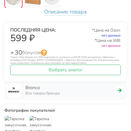
Описание товара
ПОСЛЕДНЯЯ ЦЕНА:
*Цена на Ozon:
599 ₽
нет данных
*Цена на WB:
нет данных
+ 30
бонусов
*Цена с Озон банком или WB кошельком по состоянию на 08.08.2026 для региона г. Воронеж у
продавца ООО «Прайм» (ОГРН 1233600006903, г. Воронеж, Волгоградская 32). В течение дня цена
может изменяться. Актуальную цену уточняйте на сайте маркетплейса.
Выбрать аналог
Bronco
Все товары бренда
Фотографии покупателей