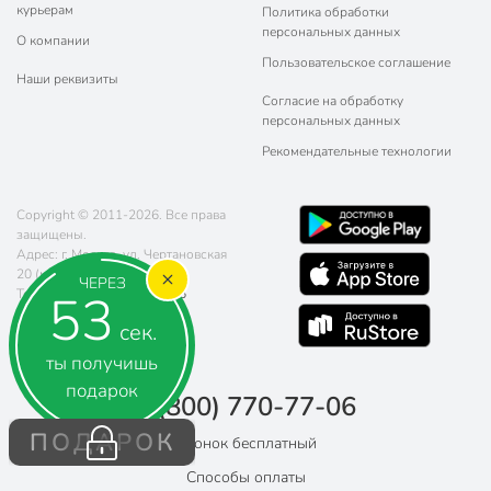
курьерам
Политика обработки
персональных данных
О компании
Пользовательское соглашение
Наши реквизиты
Согласие на обработку
персональных данных
Рекомендательные технологии
Copyright © 2011-2026. Все права
защищены.
Адрес: г. Москва, ул. Чертановская
20 (метро Южная)
ЧЕРЕЗ
52
Телефон:
8 (800) 770-77-06
Почта:
sales@poryadok.ru
сек.
ты получишь
подарок
8 (800) 770-77-06
ПОДАРОК
Звонок бесплатный
Способы оплаты