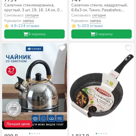
Салатник стеклокерамика,
Салатник стекло, квадратный,
круглый, 3 шт, 19, 16, 14 см, 0.5,
6.6х3 см, Токио, Pasabahce,
0.8, 1.4 л, с крышкой,
53682SLB
Самовывоз:
сегодня
Самовывоз:
сегодня
подарочная упаковка,
Курьером:
завтра
Курьером:
завтра
Анжелика, Daniks, BY14HDW-
4.9
224 отзыва
5
203 отзыва
•
•
3-T36
В корзину
В корзину
Лучшая цена