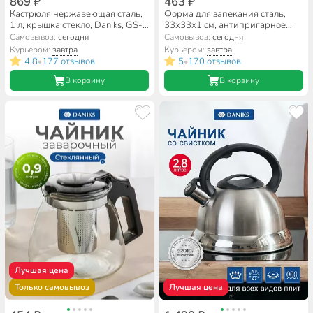
869 ₽
463 ₽
Кастрюля нержавеющая сталь,
Форма для запекания сталь,
1 л, крышка стекло, Daniks, GS-
33х33х1 см, антипригарное
01311-14CA/SD-514,
покрытие, круглая, для пиццы,
Самовывоз:
сегодня
Самовывоз:
сегодня
индукция
Daniks, KB18995
Курьером:
завтра
Курьером:
завтра
4.8
177 отзывов
5
170 отзывов
•
•
В корзину
В корзину
Лучшая цена
Только самовывоз
Лучшая цена