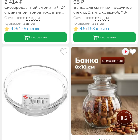
2 414 ₽
95 ₽
Сковорода литой алюминий, 24
Банка для сыпучих продуктов,
см, антипригарное покрытие,
стекло, 0.2 л, с крышкой, Y3-
Kukmara, Granit Ultra, синяя,
1498
Самовывоз:
сегодня
Самовывоз:
сегодня
сгг240а
Курьером:
завтра
Курьером:
завтра
4.9
155 отзывов
4.9
153 отзыва
•
•
В корзину
В корзину