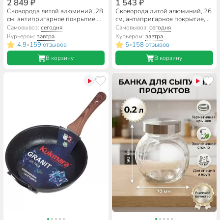
2 849 ₽
1 543 ₽
Сковорода литой алюминий, 28
Сковорода литой алюминий, 26
см, антипригарное покрытие,
см, антипригарное покрытие,
Kukmara, Granit Ultra, синяя,
Горница, Гранит, с2651аг
Самовывоз:
сегодня
Самовывоз:
сегодня
сгг280а
Курьером:
завтра
Курьером:
завтра
4.9
159 отзывов
5
158 отзывов
•
•
В корзину
В корзину