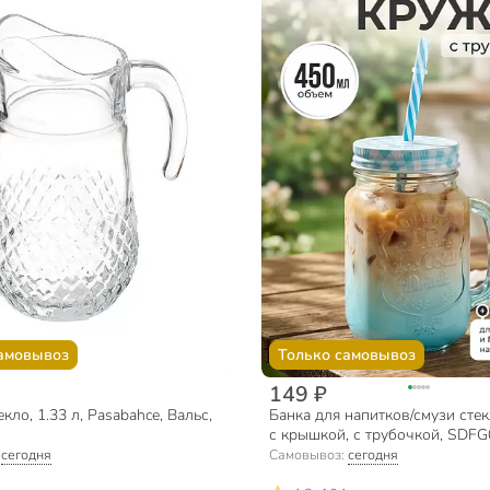
амовывоз
Только самовывоз
149 ₽
кло, 1.33 л, Pasabahce, Вальс,
Банка для напитков/смузи стек
с крышкой, с трубочкой, SDFG
синяя
:
сегодня
Самовывоз:
сегодня