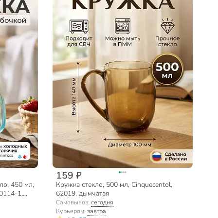
159 ₽
ло, 450 мл,
Кружка стекло, 500 мл, Cinquecentol,
0114-1,
62019, дымчатая
Самовывоз:
сегодня
Курьером:
завтра