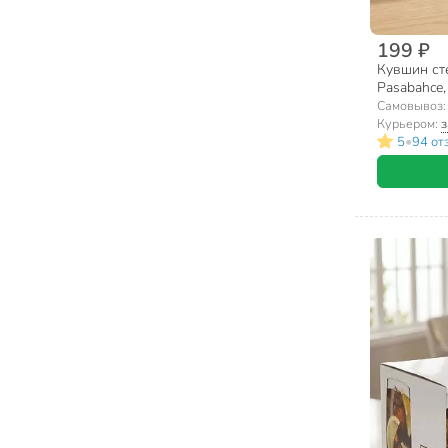
199 ₽
Кувшин сте
Pasabahce
Самовывоз
Курьером:
з
•
5
94 от