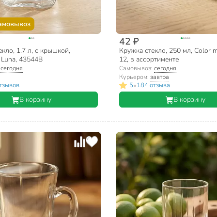
амовывоз
42 ₽
кло, 1.7 л, с крышкой,
Кружка стекло, 250 мл, Color m
 Luna, 43544B
12, в ассортименте
:
сегодня
Самовывоз:
сегодня
Курьером:
завтра
•
тзывов
5
184 отзыва
В корзину
В корзину