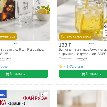
амовывоз
Только самовывоз
133 ₽
 мл, стекло, 6 шт, Pasabahce,
Банка для напитков/смузи стек
2812B
с крышкой, с трубочкой, SDFG
желтая
:
сегодня
Самовывоз:
сегодня
•
зывов
4.9
71 отзыв
В корзину
В корзину