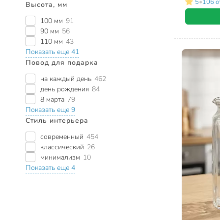
•
5
106 о
Высота, мм
100 мм
91
90 мм
56
110 мм
43
Показать еще 41
Повод для подарка
на каждый день
462
день рождения
84
8 марта
79
Показать еще 9
Стиль интерьера
современный
454
классический
26
минимализм
10
Показать еще 4