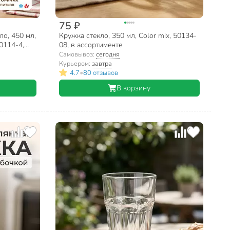
75 ₽
ло, 450 мл,
Кружка стекло, 350 мл, Color mix, 50134-
0114-4,
08, в ассортименте
Самовывоз:
сегодня
Курьером:
завтра
•
4.7
80 отзывов
В корзину