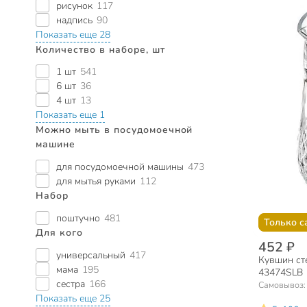
рисунок
117
надпись
90
Показать еще 28
Количество в наборе, шт
1 шт
541
6 шт
36
4 шт
13
Показать еще 1
Можно мыть в посудомоечной
машине
для посудомоечной машины
473
для мытья руками
112
Набор
поштучно
481
Только с
Для кого
452 ₽
универсальный
417
Кувшин сте
мама
195
43474SLB
сестра
166
Самовывоз
Показать еще 25