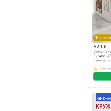
Только с
629 ₽
Стакан 375
Sylvana, 4
Самовывоз
•
5
75 от