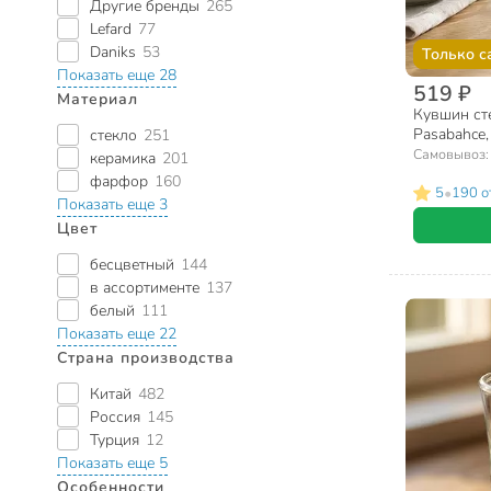
Другие бренды
265
Lefard
77
Daniks
53
Только с
Показать еще 28
519 ₽
Материал
Кувшин сте
Pasabahce,
стекло
251
Самовывоз
керамика
201
фарфор
160
•
5
190 о
Показать еще 3
Цвет
бесцветный
144
в ассортименте
137
белый
111
Показать еще 22
Страна производства
Китай
482
Россия
145
Турция
12
Показать еще 5
Особенности