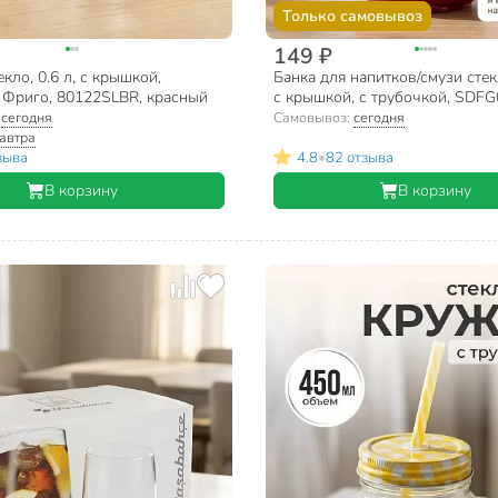
Только самовывоз
149 ₽
кло, 0.6 л, с крышкой,
Банка для напитков/смузи стек
, Фриго, 80122SLBR, красный
с крышкой, с трубочкой, SDFG
красная
:
сегодня
Самовывоз:
сегодня
автра
•
зыва
4.8
82 отзыва
В корзину
В корзину