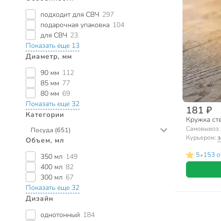
подходит для СВЧ
297
подарочная упаковка
104
для СВЧ
23
Показать еще 13
Диаметр, мм
90 мм
112
85 мм
77
80 мм
69
Показать еще 32
181 ₽
Категории
Кружка сте
Самовывоз
Посуда
(651)
Курьером:
з
Объем, мл
Посуда для напитков
631
Кружки
485
•
5
153 о
350 мл
149
Стаканы
89
400 мл
82
Кувшины
43
300 мл
67
Наборы для сока
8
Показать еще 32
Графины
6
Дизайн
Столовая посуда
20
Бульонницы
20
однотонный
184