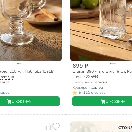
699 ₽
кло, 215 мл, Паб, 55341SLB
Стакан 390 мл, стекло, 6 шт, Pa
Luna, 42358B
:
сегодня
автра
Самовывоз:
сегодня
Курьером:
завтра
•
тзыва
5
111 отзывов
В корзину
В корзину