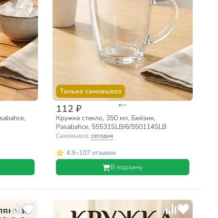
Только самовывоз
112 ₽
sabahce,
Кружка стекло, 350 мл, Бейзик,
Pasabahce, 55531SLB/6/550114SLB
Самовывоз:
сегодня
•
4.9
107 отзывов
В корзину