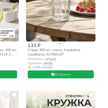
133 ₽
ло, 450 мл,
Стакан 365 мл, стекло, Pasabahce,
0114-2,
Casablanca, 52706SLBT
Самовывоз:
сегодня
Курьером:
завтра
•
5
69 отзывов
В корзину