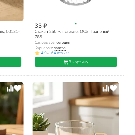
33 ₽
ix, 50131-
Стакан 250 мл, стекло, ОСЗ, Граненый,
785
Самовывоз:
сегодня
Курьером:
завтра
•
4.9
164 отзыва
В корзину