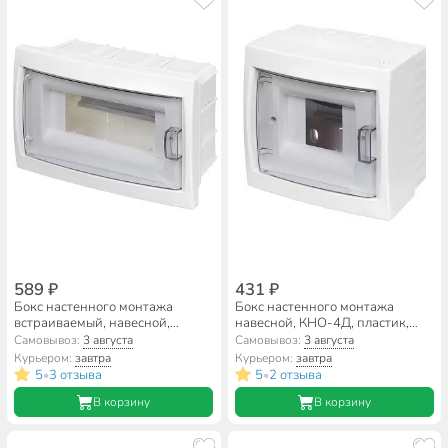
589 ₽
431 ₽
Бокс настенного монтажа
Бокс настенного монтажа
встраиваемый, навесной,
навесной, КНО-4Д, пластик,
КНС-8Д, пластик, БелТИЗ, 8
БелТИЗ, 4 модуля, IP20,
Самовывоз:
3 августа
Самовывоз:
3 августа
модулей, IP20, УТ000002643
УТ000002709
Курьером:
завтра
Курьером:
завтра
5
3 отзыва
5
2 отзыва
•
•
В корзину
В корзину