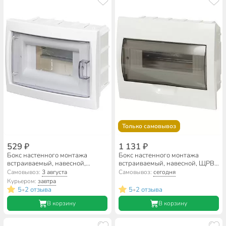
Только самовывоз
529 ₽
1 131 ₽
Бокс настенного монтажа
Бокс настенного монтажа
встраиваемый, навесной,
встраиваемый, навесной, ЩРВ-
КНС-6Д, пластик, БелТИЗ, 6
П, пластик, TDM Electric, 12
Самовывоз:
3 августа
Самовывоз:
сегодня
модулей, IP20, УТ000002702
модулей, IP40, SQ0902-0004
Курьером:
завтра
5
2 отзыва
5
2 отзыва
•
•
В корзину
В корзину