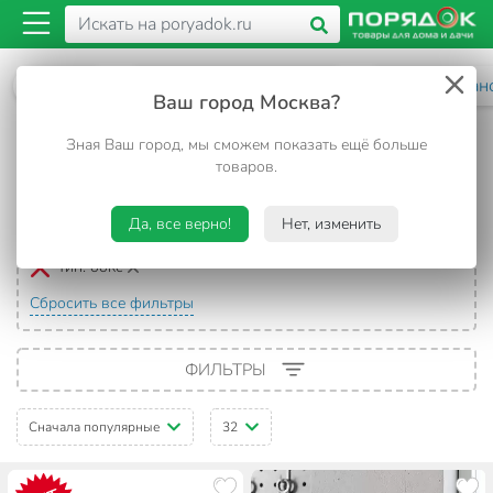
Каталог
Электрика и освещение
Электроустан
Ваш город Москва?
Боксы, щиты бокс
Зная Ваш город, мы сможем показать ещё больше
товаров.
16 товаров
Да, все верно!
Нет, изменить
Выбранные фильтры:
Тип:
бокс
Сбросить все фильтры
ФИЛЬТРЫ
Сначала популярные
32