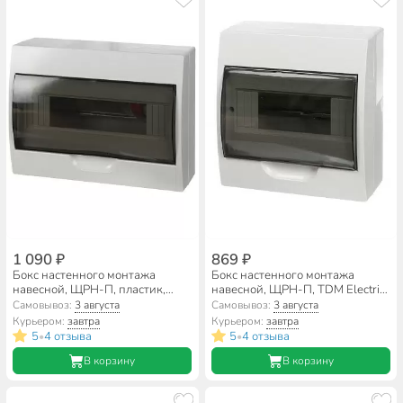
1 090 ₽
869 ₽
Бокс настенного монтажа
Бокс настенного монтажа
навесной, ЩРН-П, пластик,
навесной, ЩРН-П, TDM Electric,
TDM Electric, 12 модулей,
8 модулей, IP40, SQ0901-0003
Самовывоз:
3 августа
Самовывоз:
3 августа
20х25.5х9.5 см, IP41, SQ0901-
Курьером:
завтра
Курьером:
завтра
0004
5
4 отзыва
5
4 отзыва
•
•
В корзину
В корзину