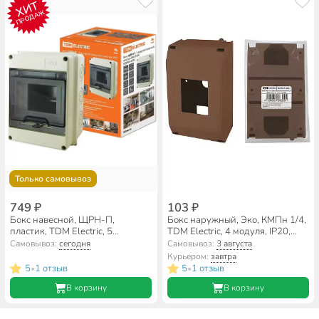
ХИТ
ПРОДАЖ
Только самовывоз
749 ₽
103 ₽
Бокс навесной, ЩРН-П,
Бокс наружный, Эко, КМПн 1/4,
пластик, TDM Electric, 5
TDM Electric, 4 модуля, IP20,
модулей, IP65, SQ0908-0001
бук, SQ0907-0402
Самовывоз:
сегодня
Самовывоз:
3 августа
Курьером:
завтра
5
1 отзыв
5
1 отзыв
•
•
В корзину
В корзину