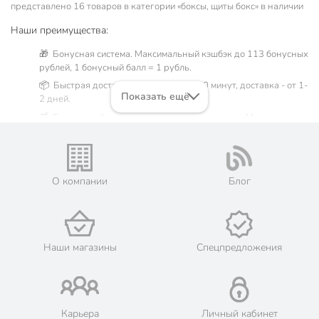
представлено 16 товаров в категории «боксы, щиты бокс» в наличии
Наши преимущества:
🎁 Бонусная система. Максимальный кэшбэк до 113 бонусных
рублей, 1 бонусный балл = 1 рубль.
📦 Быстрая доставка. Самовывоз от 60 минут, доставка - от 1-
Показать ещё
2 дней.
🛒 Бесплатный самовывоз из магазинов города Москва.
Жители Московской области могут сделать заказ и оплатить
его онлайн на официальном сайте сети магазинов Порядок.
💳 Оплата: онлайн на сайте интернет-гипермаркета или
наличными при получении.
О компании
Блог
🛍 Скидки, акции, распродажи каждый день!
📜 Только оригинальная продукция. Интернет-гипермаркет
Порядок - официальный представитель ведущих мировых
марок.
Наши магазины
Спецпредложения
Карьера
Личный кабинет