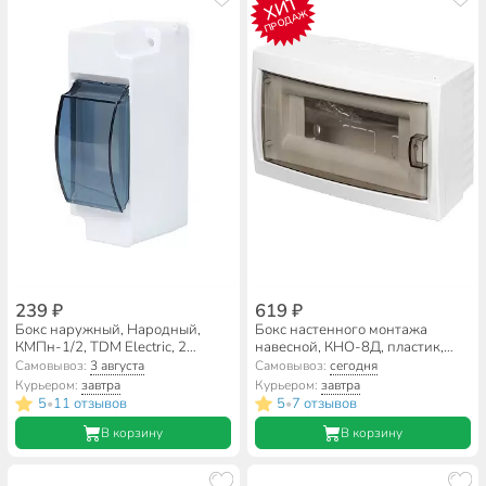
ХИТ
ПРОДАЖ
239 ₽
619 ₽
Бокс наружный, Народный,
Бокс настенного монтажа
КМПн-1/2, TDM Electric, 2
навесной, КНО-8Д, пластик,
модуля, IP30, полупрозрачная
БелТИЗ, 8 модулей, IP20,
Самовывоз:
3 августа
Самовывоз:
сегодня
дверь, SQ0907-0601
УТ000002642
Курьером:
завтра
Курьером:
завтра
5
11 отзывов
5
7 отзывов
•
•
В корзину
В корзину