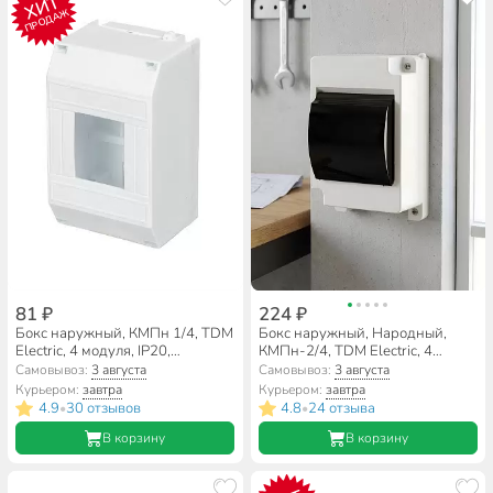
ХИТ
ПРОДАЖ
81 ₽
224 ₽
Бокс наружный, КМПн 1/4, TDM
Бокс наружный, Народный,
Electric, 4 модуля, IP20,
КМПн-2/4, TDM Electric, 4
SQ0907-0102
модуля, IP30, полупрозрачная
Самовывоз:
3 августа
Самовывоз:
3 августа
дверь, SQ0907-0602
Курьером:
завтра
Курьером:
завтра
4.9
30 отзывов
4.8
24 отзыва
•
•
В корзину
В корзину