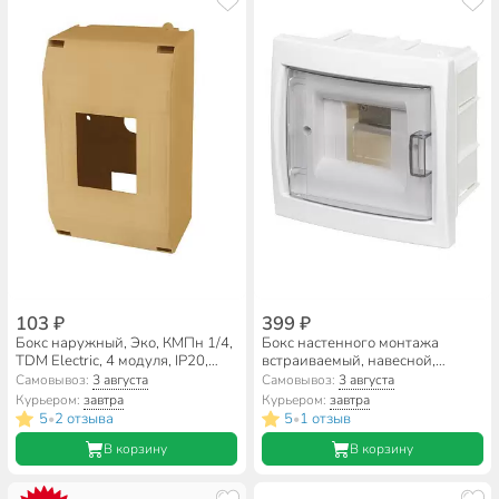
103 ₽
399 ₽
Бокс наружный, Эко, КМПн 1/4,
Бокс настенного монтажа
TDM Electric, 4 модуля, IP20,
встраиваемый, навесной,
сосна, SQ0907-0502
КНС-4Д, пластик, БелТИЗ, 4
Самовывоз:
3 августа
Самовывоз:
3 августа
модуля, IP20, УТ000002713
Курьером:
завтра
Курьером:
завтра
5
2 отзыва
5
1 отзыв
•
•
В корзину
В корзину