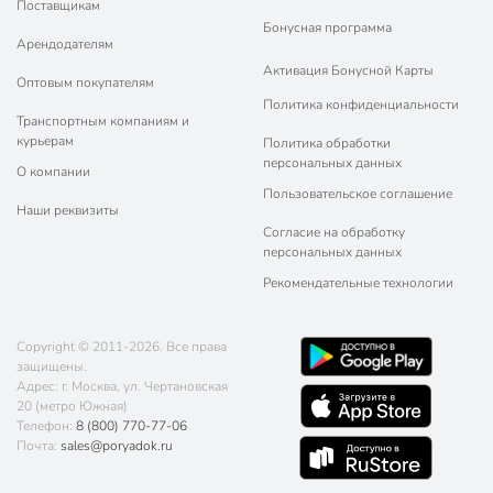
Поставщикам
Бонусная программа
Арендодателям
Активация Бонусной Карты
Оптовым покупателям
Политика конфиденциальности
Транспортным компаниям и
курьерам
Политика обработки
персональных данных
О компании
Пользовательское соглашение
Наши реквизиты
Согласие на обработку
персональных данных
Рекомендательные технологии
Copyright © 2011-2026. Все права
защищены.
Адрес: г. Москва, ул. Чертановская
20 (метро Южная)
Телефон:
8 (800) 770-77-06
Почта:
sales@poryadok.ru