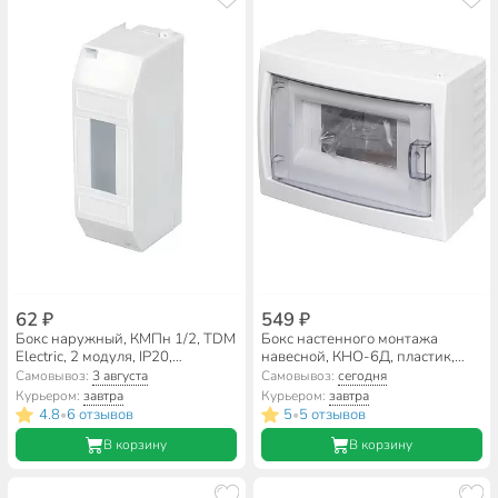
62 ₽
549 ₽
Бокс наружный, КМПн 1/2, TDM
Бокс настенного монтажа
Electric, 2 модуля, IP20,
навесной, КНО-6Д, пластик,
SQ0907-0101
БелТИЗ, 6 модулей, IP20,
Самовывоз:
3 августа
Самовывоз:
сегодня
УТ000002701
Курьером:
завтра
Курьером:
завтра
4.8
6 отзывов
5
5 отзывов
•
•
В корзину
В корзину