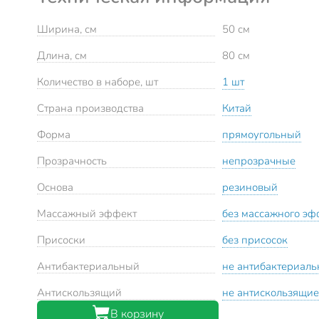
Ширина, см
50 см
Длина, см
80 см
Количество в наборе, шт
1 шт
Страна производства
Китай
Форма
прямоугольный
Прозрачность
непрозрачные
Основа
резиновый
Массажный эффект
без массажного эф
Присоски
без присосок
Антибактериальный
не антибактериал
Антискользящий
не антискользящие
В корзину