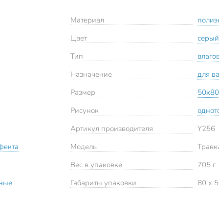
Материал
полиэ
Цвет
серый
Тип
влаго
Назначение
для в
Размер
50х80
Рисунок
однот
Артикул производителя
Y256
фекта
Модель
Травк
Вес в упаковке
705 г
ьные
Габариты упаковки
80 x 5