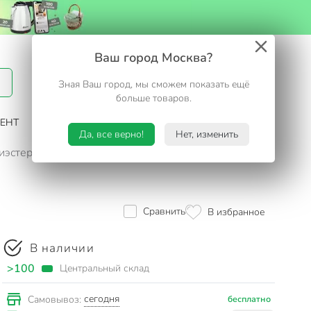
Вход / Регистрация
Ваш город Москва?
Зная Ваш город, мы сможем показать ещё
Избранное
Корзина
больше товаров.
ЕНТ
САД И ОГОРОД
ТУРИЗМ. ОТДЫХ НА ДАЧЕ
Да, все верно!
Нет, изменить
иэстер, серый, Травка, Y256
Сравнить
В избранное
В наличии
>100
Центральный склад
сегодня
Самовывоз:
бесплатно