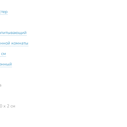
стер
впитывающий
анной комнаты
 см
онный
а
0 x 2 см