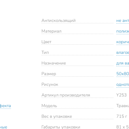
Антискользящий
не ан
Материал
полиэ
Цвет
корич
Тип
влаго
Назначение
для в
Размер
50х80
Рисунок
однот
Артикул производителя
Y253
фекта
Модель
Травк
Вес в упаковке
715 г
ьные
Габариты упаковки
81 x 5