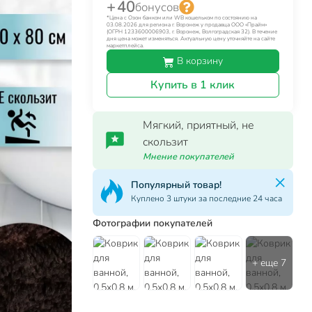
+ 40
бонусов
*Цена с Озон банком или WB кошельком по состоянию на
03.08.2026 для региона г. Воронеж у продавца ООО «Прайм»
(ОГРН 1233600006903, г. Воронеж, Волгоградская 32). В течение
дня цена может изменяться. Актуальную цену уточняйте на сайте
маркетплейса.
В корзину
Купить в 1 клик
Мягкий, приятный, не
скользит
Мнение покупателей
Популярный товар!
Куплено 3 штуки за последние 24 часа
Фотографии покупателей