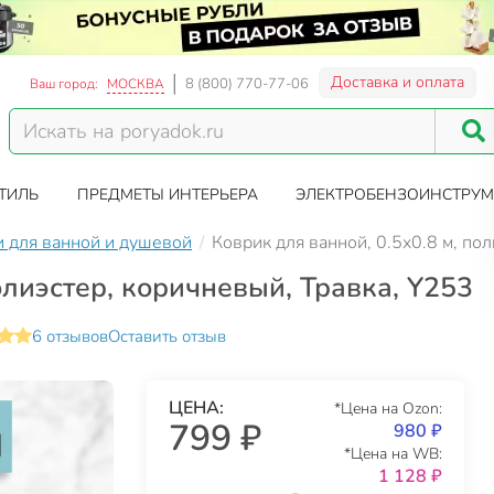
Доставка и оплата
8 (800) 770-77-06
Ваш город:
МОСКВА
ТИЛЬ
ПРЕДМЕТЫ ИНТЕРЬЕРА
ЭЛЕКТРОБЕНЗОИНСТРУМ
 для ванной и душевой
Коврик для ванной, 0.5х0.8 м, по
олиэстер, коричневый, Травка, Y253
6 отзывов
Оставить отзыв
ЦЕНА:
*Цена на Ozon:
799 ₽
980 ₽
*Цена на WB:
1 128 ₽