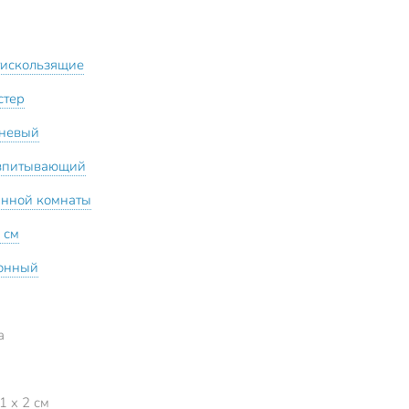
тискользящие
стер
невый
впитывающий
анной комнаты
 см
онный
а
1 x 2 см