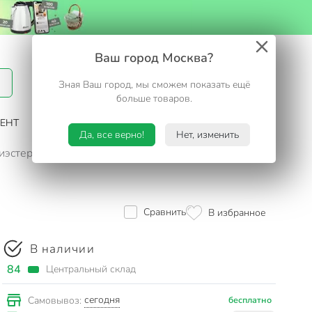
Вход / Регистрация
Ваш город Москва?
Зная Ваш город, мы сможем показать ещё
Избранное
Корзина
больше товаров.
ЕНТ
САД И ОГОРОД
ТУРИЗМ. ОТДЫХ НА ДАЧЕ
Да, все верно!
Нет, изменить
лиэстер, коричневый, Травка, Y253
Сравнить
В избранное
В наличии
84
Центральный склад
сегодня
Самовывоз:
бесплатно