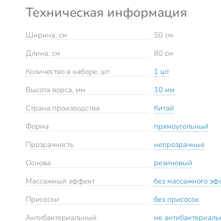
Техническая информация
Ширина, см
50 см
Длина, см
80 см
Количество в наборе, шт
1 шт
Высота ворса, мм
10 мм
Страна производства
Китай
Форма
прямоугольный
Прозрачность
непрозрачные
Основа
резиновый
Массажный эффект
без массажного эф
Присоски
без присосок
Антибактериальный
не антибактериал