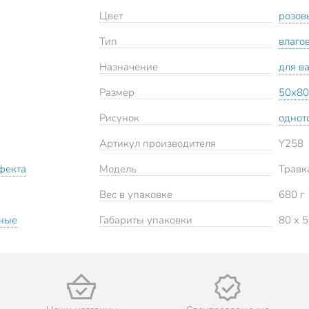
Цвет
розов
Тип
влаго
Назначение
для в
Размер
50х80
Рисунок
однот
Артикул производителя
Y258
фекта
Модель
Травк
Вес в упаковке
680 г
ьные
Габариты упаковки
80 x 5