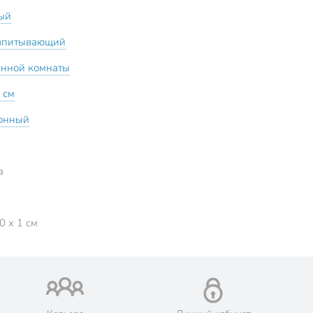
ый
впитывающий
анной комнаты
 см
онный
а
0 x 1 см