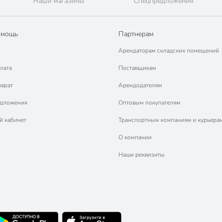
Наши магазины
Спецпредложения
омощь
Партнерам
Арендаторам складских помещений
лата
Поставщикам
зврат
Арендодателям
едложения
Оптовым покупателям
й кабинет
Транспортным компаниям и курьера
О компании
Наши реквизиты