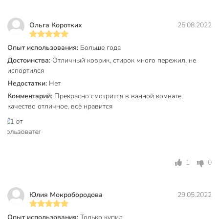
Цвет
коричневый
Тип
влаговпитывающий
Ольга Коротких
25.08.2022
для ванной
Опыт использования:
Больше года
Назначение
комнаты
Достоинства:
Отличный коврик, стирок много пережил, не
испортился
Размер
50х80 см
Недостатки:
Нет
Рисунок
однотонный
Комментарий:
Прекрасно смотрится в ванной комнате,
качество отличное, всё нравится
Артикул производителя
Y252
Модель
Травка
Вес в упаковке
695 г
Габариты упаковки
80 x 51 x 2 см
1
0
Юлия Мокробородова
29.05.2022
Опыт использования:
Только купил