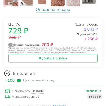
Описание товара
ЦЕНА:
*Цена на Ozon:
729 ₽
1 043 ₽
*Цена на WB:
929 ₽
1 256 ₽
200 ₽
Ваша экономия:
*Цена с Озон банком или WB кошельком по состоянию на 07.08.2026 (Озон) и 04.08.2026 (ВБ) для
региона г. Воронеж у продавца ООО «Прайм» (ОГРН 1233600006903, г. Воронеж, Волгоградская 32).
В течение дня цена может изменяться. Актуальную цену уточняйте на сайте маркетплейса.
Купить в 1 клик
В наличии
>100
Центральный склад
сегодня
Самовывоз:
бесплатно
завтра
Курьером:
от 336 ₽