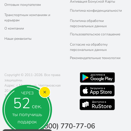
Активация Бонусной Карты
Оптовым покупателям
Политика конфиденциальности
Транспортным компаниям и
курьерам
Политика обработки
персональных данных
О компании
Пользовательское соглашение
Наши реквизиты
Согласие на обработку
персональных данных
Рекомендательные технологии
Copyright © 2011-2026. Все права
защищены.
Адрес: г. Москва, ул. Чертановская
20 (метро Южная)
ЧЕРЕЗ
52
Телефон:
8 (800) 770-77-06
Почта:
sales@poryadok.ru
сек.
ты получишь
подарок
8 (800) 770-77-06