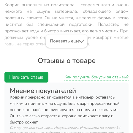
Коврик выполнен из полиэстера – современного и очень
нежного на ощупь материала, обладающего рядом
полезных свойств. Он не мнется, не теряет форму и легко
чистится без специальной подготовки. Полиэстер не
пропускает воду и быстро высыхает, его легко чистить. При
должном уходе он будет дарить уют и комфорт многие
Показать ещё
годы, не теряя отличного внешнего вида.
Постелите коврик на пол и заходить в ванную босиком
Отзывы о товаре
будет приятно даже в холодное время года. Он подарит
ощущение тепла и комфорта, а благодаря оригинальному
дизайну отлично впишется в ваш интерьер.
Написать отзыв
Как получить бонусы за отзывы?
Материал: 80% полиэстер, 20% нейлон
Мнение покупателей
Техническая информация
Коврик прекрасно вписывается в интерьер, оставаясь
мягким и приятным на ощупь. Благодаря прорезиненной
Ширина, см
50 см
основе, он надёжно фиксируется на полу и не скользит.
Он также легко стирается, хорошо впитывает влагу и
Длина, см
80 см
быстро сохнет.
Сгенерировано с помощью Искусственного Интеллекта на основе 14
Количество в наборе, шт
1 шт
отзывов покупателей, собранных с различных тематических площадок