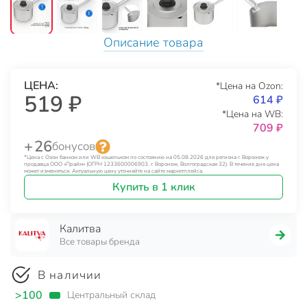
Описание товара
ЦЕНА:
*Цена на Ozon:
519 ₽
614 ₽
*Цена на WB:
709 ₽
+ 26
бонусов
*Цена с Озон банком или WB кошельком по состоянию на 05.08.2026 для региона г. Воронеж у
продавца ООО «Прайм» (ОГРН 1233600006903, г. Воронеж, Волгоградская 32). В течение дня цена
может изменяться. Актуальную цену уточняйте на сайте маркетплейса.
Купить в 1 клик
Калитва
Все товары бренда
В наличии
>100
Центральный склад