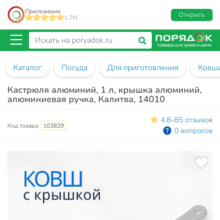
Приложение
Открыть
1.7M
Каталог
Посуда
Для приготовления
Ковш
Кастрюля алюминий, 1 л, крышка алюминий,
алюминиевая ручка, Калитва, 14010
4.8
85 отзывов
•
Код товара:
103829
0 вопросов