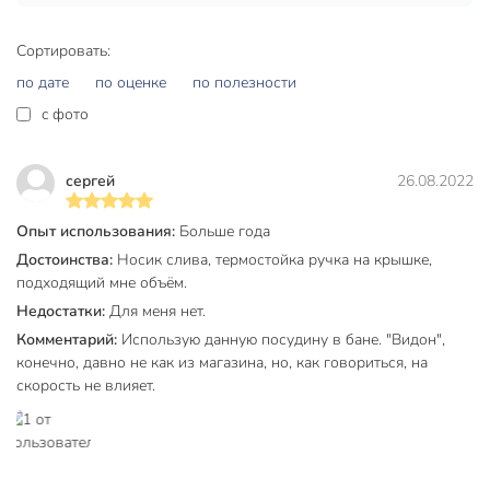
Какой объём у кастрюли и для чего она подходит?
Сортировать:
Объём 1 литр — отлично для приготовления каш, супов,
разогрева небольших порций, детского питания, компотов.
по дате
по оценке
по полезности
Диаметр 12 см, толщина стенок и дна — 1,2 мм.
c фото
Можно ли использовать на индукционной плите?
сергей
26.08.2022
Нет, кастрюля подходит только для газовых, электрических
и стеклокерамических плит. Для индукции требуется
Опыт использования:
Больше года
специальное дно.
Достоинства:
Носик слива, термостойка ручка на крышке,
Подходит ли для мытья в посудомоечной машине?
подходящий мне объём.
Недостатки:
Для меня нет.
Да, кастрюля и крышка из алюминия можно мыть в
посудомоечной машине без риска повреждения.
Комментарий:
Использую данную посудину в бане. "Видон",
конечно, давно не как из магазина, но, как говориться, на
Дополнительная информация:
скорость не влияет.
Высота с крышкой: 11 см.
Высота без крышки: 9 см.