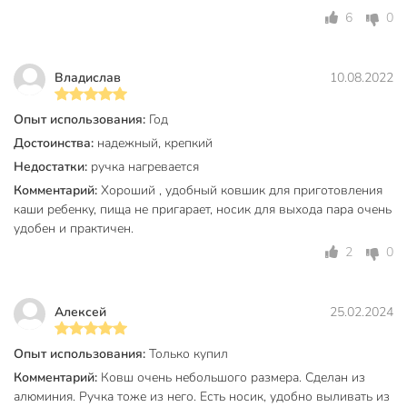
Техническая информация
6
0
Диаметр, см
12 см
Толщина дна, мм
1.2 мм
Владислав
10.08.2022
Толщина стенок, мм
1.2 мм
Опыт использования:
Год
Объем, л
1 л
Достоинства:
надежный, крепкий
Недостатки:
ручка нагревается
Бренд
Калитва
Комментарий:
Хороший , удобный ковшик для приготовления
Страна производства
Россия
каши ребенку, пища не пригарает, носик для выхода пара очень
удобен и практичен.
Материал корпуса
алюминий
2
0
без
Антипригарное покрытие
антипригарного
Алексей
25.02.2024
покрытия
без
Опыт использования:
Только купил
Эмалированное покрытие
эмалированного
Комментарий:
Ковш очень небольшого размера. Сделан из
покрытия
алюминия. Ручка тоже из него. Есть носик, удобно выливать из