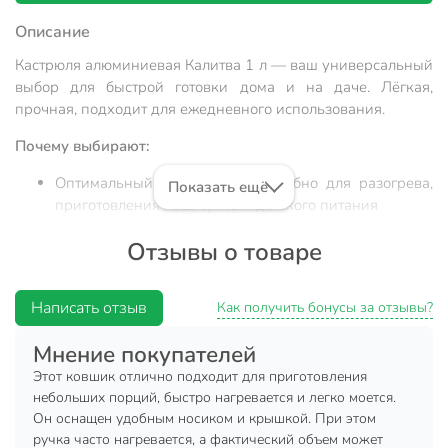
Описание
Кастрюля алюминиевая Калитва 1 л — ваш универсальный
выбор для быстрой готовки дома и на даче. Лёгкая,
прочная, подходит для ежедневного использования.
Почему выбирают:
Оптимальный объём 1 л — удобно для разогрева,
Показать ещё
приготовления каш, супов и детского питания
Корпус, крышка и ручка из алюминия — лёгкость,
Отзывы о товаре
быстрый нагрев, толщина стенок 1,2 мм для
равномерного прогрева
Написать отзыв
Удобна для дома, дачи, кемпинга, в подарок —
Как получить бонусы за отзывы?
компактная, подходит для газовых, электрических и
Мнение покупателей
стеклокерамических плит
Этот ковшик отлично подходит для приготовления
Кастрюля алюминиевая Калитва 1 л — это идеальное
небольших порций, быстро нагревается и легко моется.
решение для тех, кто ищет недорогую посуду для дачи или
Он оснащен удобным носиком и крышкой. При этом
компактной кухни. Благодаря цельному алюминиевому
ручка часто нагревается, а фактический объем может