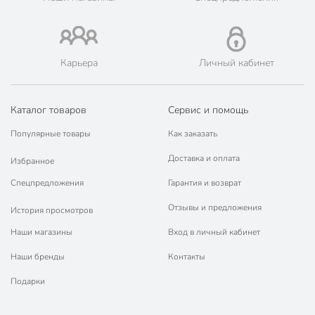
для электрических
плит
Артикул производителя
14010
Карьера
Личный кабинет
Вес в упаковке
190 г
Габариты упаковки
26 x 13 x 11 см
Каталог товаров
Сервис и помощь
Популярные товары
Как заказать
Доставка и оплата
Избранное
Спецпредложения
Гарантия и возврат
Отзывы и предложения
История просмотров
Наши магазины
Вход в личный кабинет
Наши бренды
Контакты
Подарки