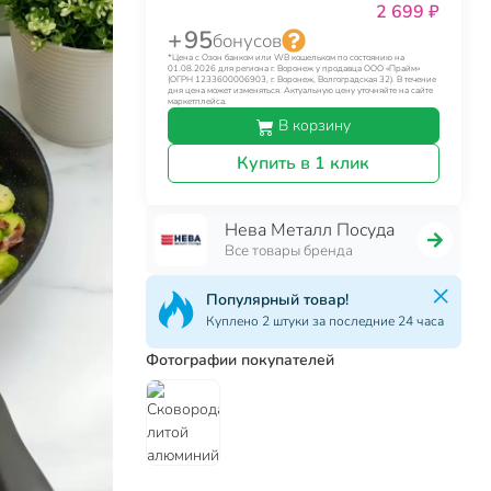
2 699 ₽
+ 95
бонусов
*Цена с Озон банком или WB кошельком по состоянию на
01.08.2026 для региона г. Воронеж у продавца ООО «Прайм»
(ОГРН 1233600006903, г. Воронеж, Волгоградская 32). В течение
дня цена может изменяться. Актуальную цену уточняйте на сайте
маркетплейса.
В корзину
Купить в 1 клик
Нева Металл Посуда
Все товары бренда
Популярный товар!
Куплено 2 штуки за последние 24 часа
Фотографии покупателей