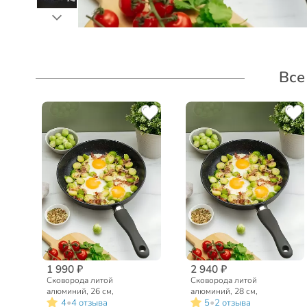
Все
1 990 ₽
2 940 ₽
Сковорода литой
Сковорода литой
алюминий, 26 см,
алюминий, 28 см,
•
•
4
4 отзыва
5
2 отзыва
антипригарное покрытие,
антипригарное покрытие,