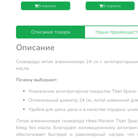
Нева Металл Посуда, Titan
Нева Металл Посуда, Titan
В корзину
В корзину
Space, индукция, 918126i
Space, индукция, 918128i
Описание товара
Наши преимущест
Описание
Сковорода литая алюминиевая 24 см с антипригарным
масла.
Почему выбирают:
Уникальное антипригарное покрытие Titan Space 
Оптимальный диаметр 24 см, литой алюминий для 
Удобна для дома, дачи и в качестве подарка: ун
Литая алюминиевая сковорода Нева Металл Titan Spac
блюд без масла. Благодаря инновационному антиприг
обеспечивает быстрый и равномерный нагрев, что 