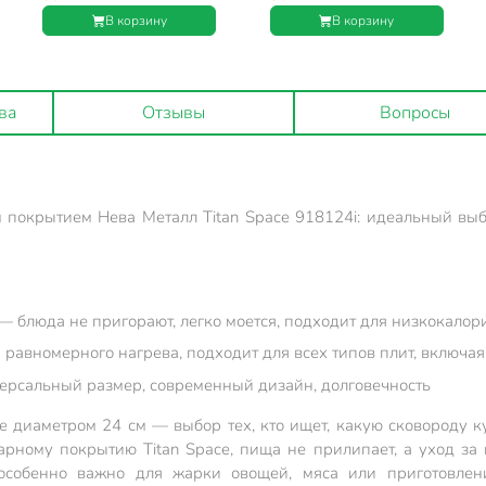
Нева Металл Посуда, Titan
Нева Металл Посуда, Titan
В корзину
В корзину
Space, индукция, 918124i
Space, индукция, 918120i
ва
Отзывы
Вопросы
 покрытием Нева Металл Titan Space 918124i: идеальный выб
— блюда не пригорают, легко моется, подходит для низкокало
равномерного нагрева, подходит для всех типов плит, включ
иверсальный размер, современный дизайн, долговечность
e диаметром 24 см — выбор тех, кто ищет, какую сковороду 
арному покрытию Titan Space, пища не прилипает, а уход з
особенно важно для жарки овощей, мяса или приготовлени