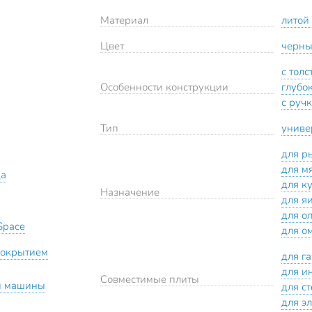
Материал
литой
Цвет
черн
с тол
Особенности конструкции
глубо
с руч
Тип
униве
для р
для м
да
для к
Назначение
для я
для о
Space
для о
покрытием
для г
для и
Совместимые плиты
й машины
для с
для э