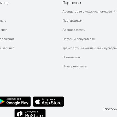
омощь
Партнерам
Арендаторам складских помещений
лата
Поставщикам
зврат
Арендодателям
едложения
Оптовым покупателям
й кабинет
Транспортным компаниям и курьера
О компании
Наши реквизиты
Способы