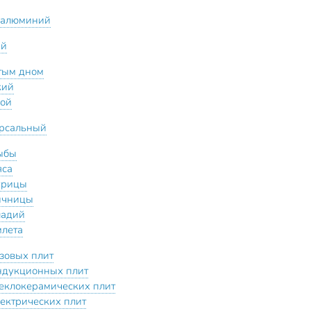
 алюминий
ый
стым дном
кий
кой
рсальный
ыбы
яса
урицы
ичницы
ладий
млета
азовых плит
ндукционных плит
теклокерамических плит
лектрических плит