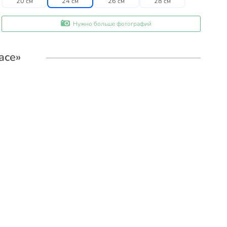
20 см
24 см
26 см
28 см
Нужно больше фотографий
ace»