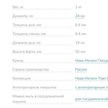
Вес, кг
1 кг
Диаметр, см
24 см
Толщина дна, мм
6.4 мм
Толщина стенок, мм
6.4 мм
Диаметр дна, см
19 см
Высота борта, мм
50 мм
Бренд
Нева Металл Посу
Страна производства
Россия
Коллекция
Нева Металл Titan 
Антипригарное покрытие
с антипригарным 
Можно мыть в посудомоечной
для посудомоечно
машине