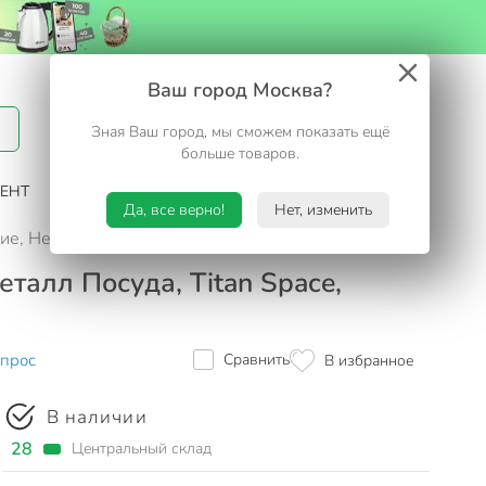
Вход / Регистрация
Ваш город Москва?
Зная Ваш город, мы сможем показать ещё
Избранное
Корзина
больше товаров.
ЕНТ
САД И ОГОРОД
ТУРИЗМ. ОТДЫХ НА ДАЧЕ
Да, все верно!
Нет, изменить
е, Нева Металл Посуда, Titan Space, индукция, 918124i
талл Посуда, Titan Space,
опрос
Сравнить
В избранное
В наличии
28
Центральный склад