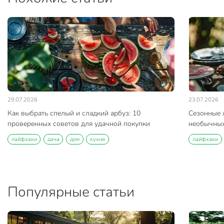
29.07.2026
23.07.2026
Как выбрать спелый и сладкий арбуз: 10
Сезонные л
проверенных советов для удачной покупки
необычных
лайфхаки
дача
дом
кухня
лайфхаки
Популярные статьи