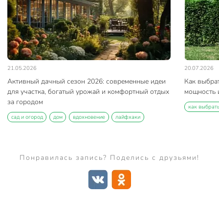
21.05.2026
20.07.2026
Активный дачный сезон 2026: современные идеи
Как выбра
для участка, богатый урожай и комфортный отдых
мощность и
за городом
как выбрат
сад и огород
дом
вдохновение
лайфхаки
Понравилась запись? Поделись с друзьями!