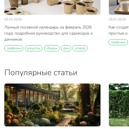
05.02.2026
29.01.2026
Лунный посевной календарь на февраль 2026
Как создат
года: подробное руководство для садоводов и
простые и
дачников
лайфхаки
лайфхаки
рецепты
обзоры
дом
огород
Популярные статьи