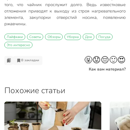
того, что чайник прослужит долго. Ведь известковые
отложения приводят к выходу из строя нагревательного
элемента, закупорки отверстий носика, появлению
ржавчины.
Лайфхаки
Советы
Обзоры
Уборка
Дом
Посуда
Это интересно
🤬
😟
😔
🙂
😍
В закладки
Как вам материал?
Похожие статьи