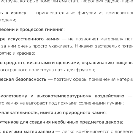
стоуна, которые помогли ему стать «королем» садово-парко
ть к износу
— привлекательные фигурки из композитног
годами;
лесени и процессов гниения
;
уре искусственного камня
— не позволяет материалу погл
 за ним очень просто ухаживать. Никаких застарелых пяте
рятно и красиво;
ию средств с кислотами и щелочами, окрашиванию пищев
ногогранного полистоуна вазы для фруктов;
ческая безопасность
— поэтому сферы применения материа
фиолетовому и высокотемпературному воздействию
— с
го камня не выгорают под прямыми солнечными лучами;
ивлекательность, имитация природного камня
;
оттенков для создания необычных предметов декора
;
с другими материалами
— легко комбинируется с древеси