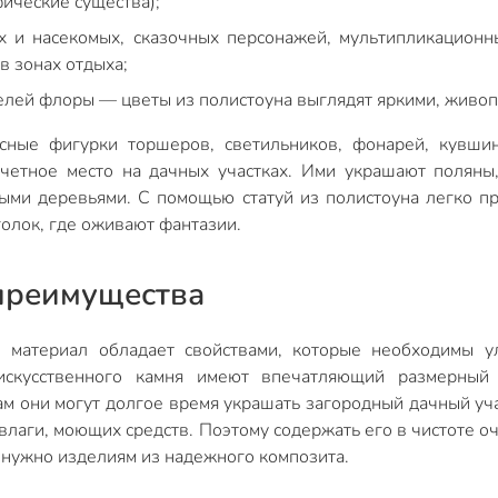
фические существа);
 и насекомых, сказочных персонажей, мультипликационн
 в зонах отдыха;
елей флоры — цветы из полистоуна выглядят яркими, живоп
сные фигурки торшеров, светильников, фонарей, кувши
четное место на дачных участках. Ими украшают поляны,
ыми деревьями. С помощью статуй из полистоуна легко пр
олок, где оживают фантазии.
 преимущества
материал обладает свойствами, которые необходимы у
искусственного камня имеют впечатляющий размерный 
ам они могут долгое время украшать загородный дачный уча
 влаги, моющих средств. Поэтому содержать его в чистоте 
 нужно изделиям из надежного композита.