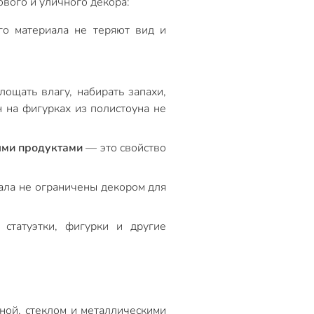
вого и уличного декора:
о материала не теряют вид и
ощать влагу, набирать запахи,
н на фигурках из полистоуна не
ыми продуктами
— это свойство
ла не ограничены декором для
татуэтки, фигурки и другие
ной, стеклом и металлическими