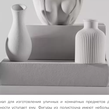
ал для изготовления уличных и комнатных предметов 
чности уступает ему. Фигуры из полистоуна имеют небол