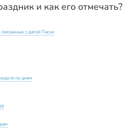
раздник и как его отмечать?
 связанные с датой Пасхи
 неделя по дням
да
тран