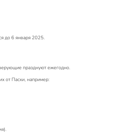
я до 6 января 2025.
й верующие празднуют ежегодно.
х от Пасхи, например:
я).