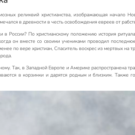
иозных реликвий христианства, изображающая начало Но
мечался в древности в честь освобождения евреев от рабств
и в России? По христианскому положению история ритуала
когда он вместе со своими учениками проводил последню
 менее по вере христиан, Спаситель воскрес из мертвых на тр
арода.
ному. Так, в Западной Европе и Америке распространена тр
ываются в корзинки и дарятся родным и близким. Также го