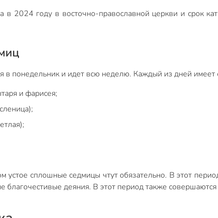
ха в 2024 году в восточно-православной церкви и срок ка
миц
я в понедельник и идет всю неделю. Каждый из дней имеет 
таря и фарисея;
сленица);
етлая);
ом устое сплошные седмицы чтут обязательно. В этот перио
е благочестивые деяния. В этот период также совершаются
ка