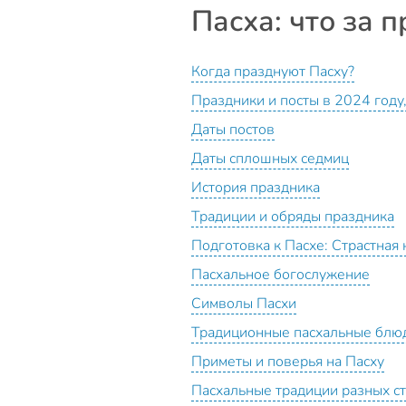
Пасха: что за п
Когда празднуют Пасху?
Праздники и посты в 2024 году,
Даты постов
Даты сплошных седмиц
История праздника
Традиции и обряды праздника
Подготовка к Пасхе: Страстная
Пасхальное богослужение
Символы Пасхи
Традиционные пасхальные блю
Приметы и поверья на Пасху
Пасхальные традиции разных с