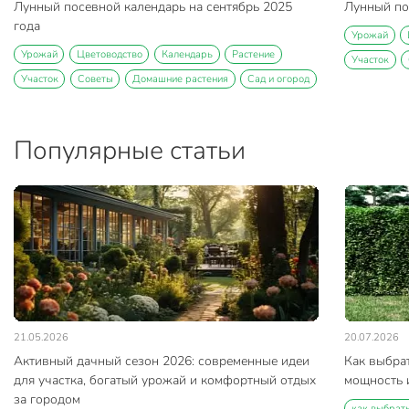
Лунный посевной календарь на сентябрь 2025
Лунный по
года
Урожай
Урожай
Цветоводство
Календарь
Растение
Участок
Участок
Советы
Домашние растения
Сад и огород
Популярные статьи
21.05.2026
20.07.2026
Активный дачный сезон 2026: современные идеи
Как выбра
для участка, богатый урожай и комфортный отдых
мощность и
за городом
как выбрат