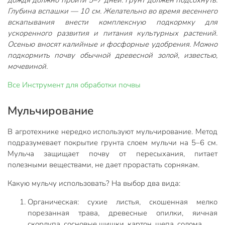
дождя должно пройти 5–7 дней. Грунт должен подсохнуть.
Глубина вспашки — 10 см. Желательно во время весеннего
вскапывания внести комплексную подкормку для
ускоренного развития и питания культурных растений.
Осенью вносят калийные и фосфорные удобрения. Можно
подкормить почву обычной древесной золой, известью,
мочевиной.
Все
Инструмент для обработки почвы
Мульчирование
В агротехнике нередко используют мульчирование. Метод
подразумевает покрытие грунта слоем мульчи на 5–6 см.
Мульча защищает почву от пересыхания, питает
полезными веществами, не дает прорастать сорнякам.
Какую мульчу использовать? На выбор два вида:
Органическая: сухие листья, скошенная мелко
порезанная трава, древесные опилки, яичная
скорлупа, сосновые шишки, картон, щепа, солома.