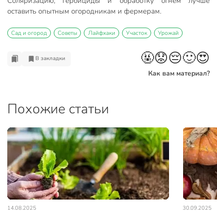
Соляризацию, гербициды и обработку огнем лучше
оставить опытным огородникам и фермерам.
Сад и огород
Советы
Лайфхаки
Участок
Урожай
🤬
😟
😔
🙂
😍
В закладки
Как вам материал?
Похожие статьи
14.08.2025
30.09.2025