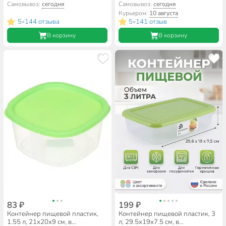
ассортименте, квадратный,
ассортименте, круглый, Idea,
Самовывоз:
сегодня
Самовывоз:
сегодня
Стандарт Пластик Групп
Ролл, М 1470
Курьером:
10 августа
5
144 отзыва
5
141 отзыв
•
•
В корзину
В корзину
83 ₽
199 ₽
Контейнер пищевой пластик,
Контейнер пищевой пластик, 3
1.55 л, 21х20х9 см, в
л, 29.5х19х7.5 см, в