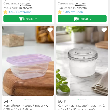
ассортименте, круглый, Idea,
ассортименте, прямоугольный,
Самовывоз:
сегодня
Самовывоз:
сегодня
Ролл, М1475
Мультипласт, Пастель Умничка,
Курьером:
10 августа
Курьером:
10 августа
MPU8232
4.9
88 отзывов
5
85 отзывов
•
•
В корзину
В корзину
54 ₽
66 ₽
Контейнер пищевой пластик,
Контейнер пищевой пластик, 1
0.25 л, 11х8.4х5 см,
л, 14х14х10 см, круглый,