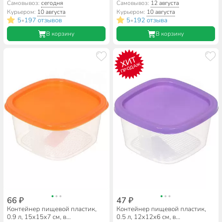
ассортименте, прямоугольный,
прямоугольный, на защелках,
Самовывоз:
сегодня
Самовывоз:
12 августа
Полимербыт, Каскад, 4357000
Альтернатива, Прайм, М8500
Курьером:
10 августа
Курьером:
10 августа
5
197 отзывов
5
192 отзыва
•
•
В корзину
В корзину
ХИТ
ПРОДАЖ
66 ₽
47 ₽
Контейнер пищевой пластик,
Контейнер пищевой пластик,
0.9 л, 15х15х7 см, в
0.5 л, 12х12х6 см, в