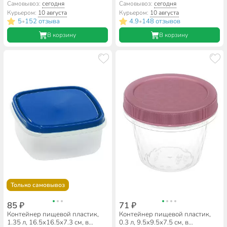
прямоугольный, на защелках,
фисташковый, Idea, Фреш, М
Самовывоз:
сегодня
Самовывоз:
сегодня
Альтернатива, Прайм, М8502
1426
Курьером:
10 августа
Курьером:
10 августа
5
152 отзыва
4.9
148 отзывов
•
•
В корзину
В корзину
Только самовывоз
85 ₽
71 ₽
Контейнер пищевой пластик,
Контейнер пищевой пластик,
1.35 л, 16.5х16.5х7.3 см, в
0.3 л, 9.5х9.5х7.5 см, в