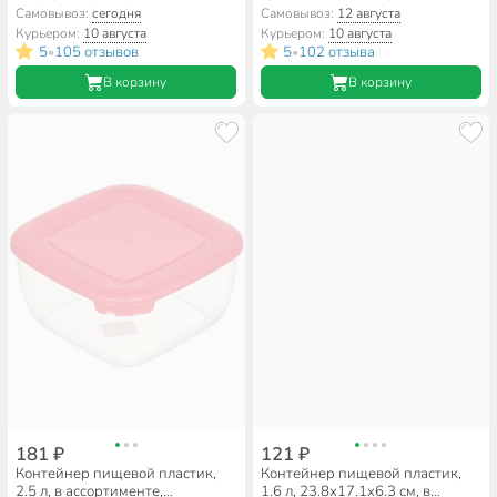
прямоугольный, на защелках,
ассортименте, круглый, с
Самовывоз:
сегодня
Самовывоз:
12 августа
Альтернатива, Прайм, М8503
ручками, Альтернатива, М098
Курьером:
10 августа
Курьером:
10 августа
5
105 отзывов
5
102 отзыва
•
•
В корзину
В корзину
181 ₽
121 ₽
Контейнер пищевой пластик,
Контейнер пищевой пластик,
2.5 л, в ассортименте,
1.6 л, 23.8х17.1х6.3 см, в