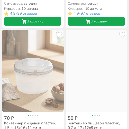
квадратный, Полимербыт, Лайт,
ассортименте, прямоугольный,
Самовывоз:
сегодня
Самовывоз:
сегодня
4354400
Мультипласт, Умничка,
Курьером:
10 августа
Курьером:
10 августа
MPU8164
4.9
99 отзывов
4.9
97 отзывов
•
•
В корзину
В корзину
70 ₽
58 ₽
Контейнер пищевой пластик,
Контейнер пищевой пластик,
1.5 л, 16х16х11 см, в
0.7 л, 12х12х9 см, в