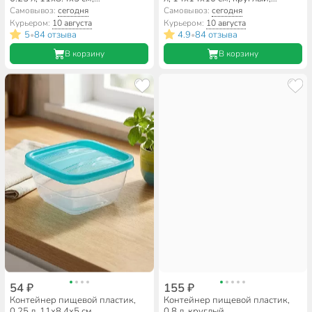
прямоугольный, Violet,
Альтернатива, М1185
Самовывоз:
сегодня
Самовывоз:
сегодня
Лаванда, 70025136
Курьером:
10 августа
Курьером:
10 августа
5
84 отзыва
4.9
84 отзыва
•
•
В корзину
В корзину
54 ₽
155 ₽
Контейнер пищевой пластик,
Контейнер пищевой пластик,
0.25 л, 11х8.4х5 см,
0.8 л, круглый,