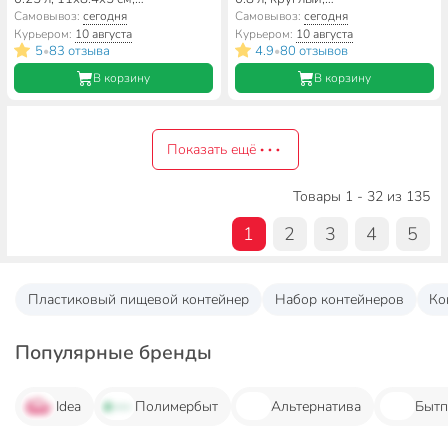
прямоугольный, Violet, Fresco
воздухонепроницаемый,
Самовывоз:
сегодня
Самовывоз:
сегодня
Бриз, 70025135
DDStyle, 30502
Курьером:
10 августа
Курьером:
10 августа
5
83 отзыва
4.9
80 отзывов
•
•
В корзину
В корзину
Показать ещё
Товары 1 - 32 из 135
1
2
3
4
5
Пластиковый пищевой контейнер
Набор контейнеров
Ко
Популярные бренды
Idea
Полимербыт
Альтернатива
Бытп