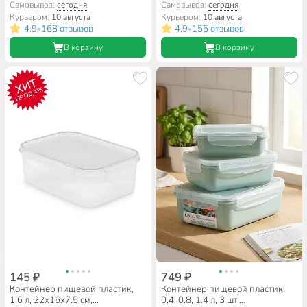
ассортименте, квадратный,
ассортименте, квадратный,
Самовывоз:
сегодня
Самовывоз:
сегодня
Мультипласт, MPG5972
Мультипласт, MPG5965
Курьером:
10 августа
Курьером:
10 августа
4.9
168 отзывов
4.9
155 отзывов
•
•
В корзину
В корзину
ХИТ
ПРОДАЖ
145 ₽
749 ₽
Контейнер пищевой пластик,
Контейнер пищевой пластик,
1.6 л, 22х16х7.5 см,
0.4, 0.8, 1.4 л, 3 шт,