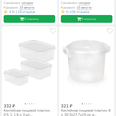
ассортименте, прямоугольный,
ассортименте, прямоугольный,
Самовывоз:
сегодня
Самовывоз:
сегодня
Мультипласт, Умничка,
Полимербыт, Квадро, 4359000
Курьером:
10 августа
Курьером:
10 августа
MPU8126
4.9
118 отзывов
5
106 отзывов
•
•
В корзину
В корзину
332 ₽
321 ₽
Контейнер пищевой пластик,
Контейнер пищевой пластик, 8
0.5, 1, 1.6 л, 3 шт,
л, 30.3х27.7х24 см, в