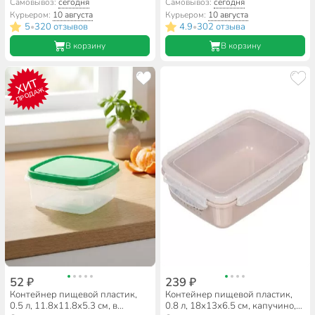
ассортименте, квадратный,
фисташковый, прямоугольный,
Самовывоз:
сегодня
Самовывоз:
сегодня
Стандарт Пластик Групп
Idea, Фреш, М 1422
Курьером:
10 августа
Курьером:
10 августа
5
320 отзывов
4.9
302 отзыва
•
•
В корзину
В корзину
ХИТ
ПРОДАЖ
52 ₽
239 ₽
Контейнер пищевой пластик,
Контейнер пищевой пластик,
0.5 л, 11.8х11.8х5.3 см, в
0.8 л, 18х13х6.5 см, капучино,