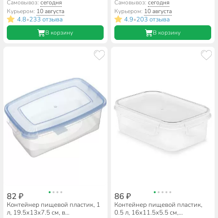
ручками, Альтернатива, М097
прямоугольный, на защелках,
Самовывоз:
сегодня
Самовывоз:
сегодня
Альтернатива, Прайм, М8501
Курьером:
10 августа
Курьером:
10 августа
4.8
233 отзыва
4.9
203 отзыва
•
•
В корзину
В корзину
82 ₽
86 ₽
Контейнер пищевой пластик, 1
Контейнер пищевой пластик,
л, 19.5х13х7.5 см, в
0.5 л, 16х11.5х5.5 см,