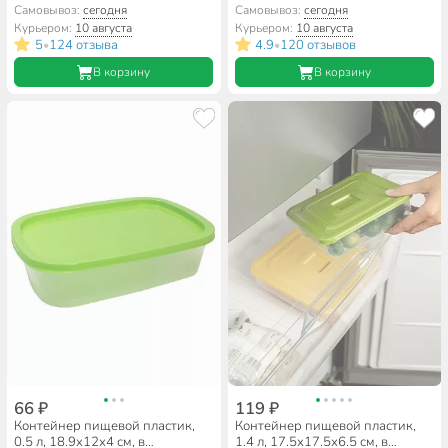
ассортименте, круглый, Idea,
ассортименте, Полимербыт,
Самовывоз:
сегодня
Самовывоз:
сегодня
Ролл, М 1473
Морозко, 4354036
Курьером:
10 августа
Курьером:
10 августа
5
124 отзыва
4.9
120 отзывов
•
•
В корзину
В корзину
66 ₽
119 ₽
Контейнер пищевой пластик,
Контейнер пищевой пластик,
0.5 л, 18.9х12х4 см, в
1.4 л, 17.5х17.5х6.5 см, в