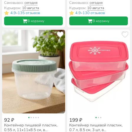
ассортименте, квадратный,
ассортименте, прямоугольный,
Самовывоз:
сегодня
Самовывоз:
сегодня
Мультипласт, MPG5989
Полимербыт, 4355400
Курьером:
10 августа
Курьером:
10 августа
4.9
135 отзывов
4.9
130 отзывов
•
•
В корзину
В корзину
92 ₽
199 ₽
Контейнер пищевой пластик,
Контейнер пищевой пластик,
0.55 л, 11х11х8.5 см, в
0.7 л, 8.5 см, 3 шт, в