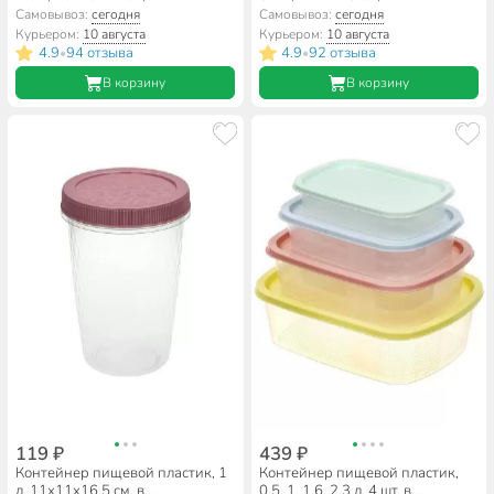
ассортименте, круглый,
ассортименте, круглый,
Самовывоз:
сегодня
Самовывоз:
сегодня
Альтернатива, М1166
Альтернатива, М1152
Курьером:
10 августа
Курьером:
10 августа
4.9
94 отзыва
4.9
92 отзыва
•
•
В корзину
В корзину
119 ₽
439 ₽
Контейнер пищевой пластик, 1
Контейнер пищевой пластик,
л, 11х11х16.5 см, в
0.5, 1, 1.6, 2.3 л, 4 шт, в