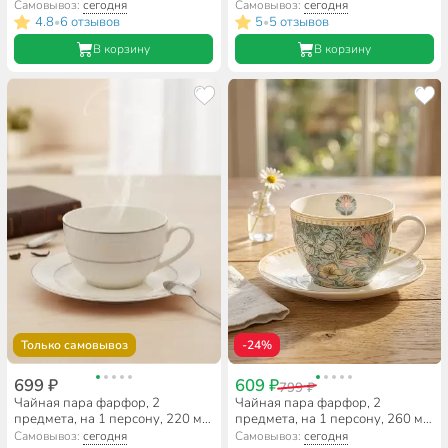
Зефир, Y6-10141/B060041,
B060812
Самовывоз:
сегодня
Самовывоз:
сегодня
подарочная упаковка, в
4.8
6 отзывов
5
5 отзывов
•
•
ассортименте
В корзину
В корзину
Только самовывоз
-24%
699 ₽
609 ₽
799 ₽
Чайная пара фарфор, 2
Чайная пара фарфор, 2
предмета, на 1 персону, 220 мл,
предмета, на 1 персону, 260 мл,
Fioretta, Gatsby, TDS665,
Fioretta, Flowers, TDS584,
Самовывоз:
сегодня
Самовывоз:
сегодня