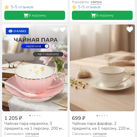
подарочная упаковка
подарочная упаковка
Курьером:
завтра
5
5 отзывов
5
5 отзывов
•
•
В корзину
В корзину
1 205 ₽
699 ₽
Чайная пара керамика, 3
Чайная пара фарфор, 2
предмета, на 1 персону, 200 мл,
предмета, на 1 персону, 220 мл,
Зефир, Y6-10140/B060040,
Fioretta, Iconic, TDS695,
Самовывоз:
сегодня
Самовывоз:
сегодня