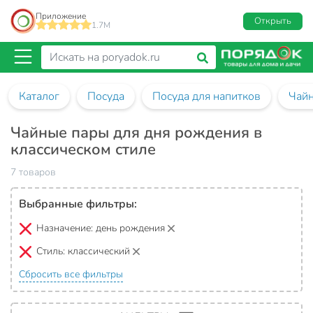
Приложение
Открыть
1.7M
Каталог
Посуда
Посуда для напитков
Чай
Чайные пары для дня рождения в
классическом стиле
7 товаров
Выбранные фильтры:
Назначение:
день рождения
Стиль:
классический
Сбросить все фильтры