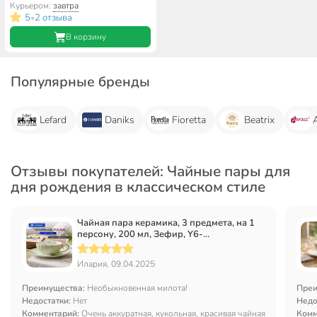
подарочная упаковка
Курьером:
завтра
5
2 отзыва
•
В корзину
Популярные бренды
Lefard
Daniks
Fioretta
Beatrix
Отзывы покупателей: Чайные пары для
дня рождения в классическом стиле
Чайная пара керамика, 3 предмета, на 1
персону, 200 мл, Зефир, Y6-
10141/B060041, подарочная упаковка, в
ассортименте
Илария, 09.04.2025
Преимущества:
Необыкновенная милота!
Преи
Недостатки:
Нет
Недо
Комментарий:
Очень аккуратная, кукольная, красивая чайная
Комм