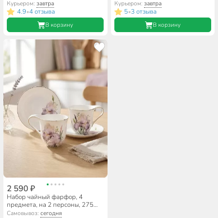
подарочная упаковка, в
подарочная упаковка
Курьером:
завтра
Курьером:
завтра
ассортименте
4.9
4 отзыва
5
3 отзыва
•
•
В корзину
В корзину
2 590 ₽
Набор чайный фарфор, 4
предмета, на 2 персоны, 275
мл, Lefard, Irises, 590-480,
Самовывоз:
сегодня